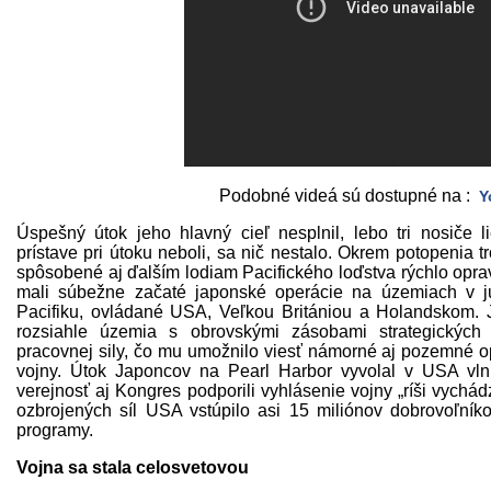
Podobné videá sú dostupné na :
Y
Úspešný útok jeho hlavný cieľ nesplnil, lebo tri nosiče liet
prístave pri útoku neboli, sa nič nestalo. Okrem potopenia 
spôsobené aj ďalším lodiam Pacifického loďstva rýchlo opr
mali súbežne začaté japonské operácie na územiach v 
Pacifiku, ovládané USA, Veľkou Britániou a Holandskom. 
rozsiahle územia s obrovskými zásobami strategických 
pracovnej sily, čo mu umožnilo viesť námorné aj pozemné o
vojny. Útok Japoncov na Pearl Harbor vyvolal v USA vln
verejnosť aj Kongres podporili vyhlásenie vojny „ríši vych
ozbrojených síl USA vstúpilo asi 15 miliónov dobrovoľník
programy.
Vojna sa stala celosvetovou