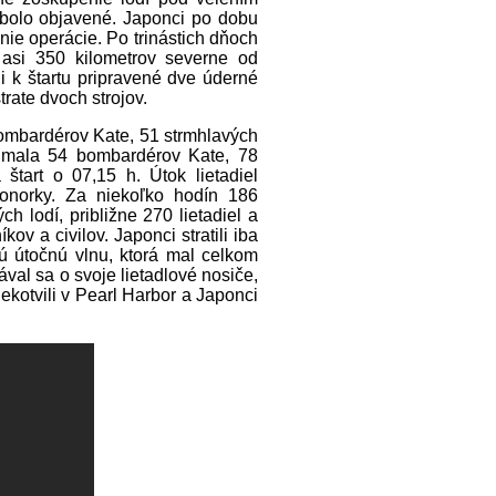
bolo objavené. Japonci po dobu
nie operácie. Po trinástich dňoch
asi 350 kilometrov severne od
i k štartu pripravené dve úderné
trate dvoch strojov.
bombardérov Kate, 51 strmhlavých
a mala 54 bombardérov Kate, 78
štart o 07,15 h. Útok lietadiel
ponorky. Za niekoľko hodín 186
h lodí, približne 270 lietadiel a
ov a civilov. Japonci stratili iba
kú útočnú vlnu, ktorá mal celkom
val sa o svoje lietadlové nosiče,
ekotvili v Pearl Harbor a Japonci