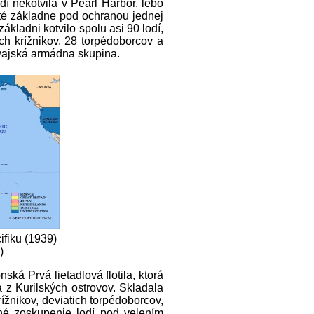
 nekotvila v Pearl Harbor, lebo
nuté základne pod ochranou jednej
ákladni kotvilo spolu asi 90 lodí,
h krížnikov, 28 torpédoborcov a
vajská armádna skupina.
cifiku (1939)
)
á Prvá lietadlová flotila, ktorá
 z Kurilských ostrovov. Skladala
rížnikov, deviatich torpédoborcov,
né zoskupenie lodí pod velením