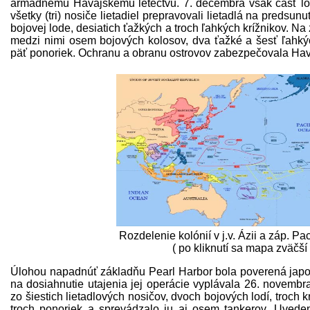
armádnemu Havajskému letectvu. 7. decembra však časť lodí
všetky (tri) nosiče lietadiel prepravovali lietadlá na predsu
bojovej lode, desiatich ťažkých a troch ľahkých krížnikov. Na z
medzi nimi osem bojových kolosov, dva ťažké a šesť ľahkýc
päť ponoriek. Ochranu a obranu ostrovov zabezpečovala Ha
Rozdelenie kolónií v j.v. Ázii a záp. Pa
( po kliknutí sa mapa zväčší 
Úlohou napadnúť základňu Pearl Harbor bola poverená japonsk
na dosiahnutie utajenia jej operácie vyplávala 26. novembra
zo šiestich lietadlových nosičov, dvoch bojových lodí, troch k
troch ponoriek a sprevádzalo ju aj osem tankerov. Uvede