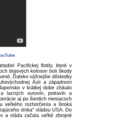
ouTube
adiel Pacifickej flotily, ktoré v
troch bojových kolosov boli škody
avené. Ďaleko vážnejšie dôsledky
juhovýchodnej Ázii a západnom
Japonsko v krátkej dobe získalo
a lacných surovín, potravín a
perácie aj po šiestich mesiacoch
u veľkého rozhorčenia a široká
ádzajúceho slnka“ vládou USA. Do
ov a vláda začala veľké zbrojné