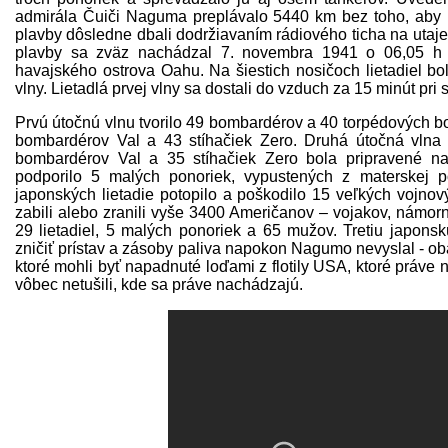
admirála Čuiči Naguma preplávalo 5440 km bez toho, aby 
plavby dôsledne dbali dodržiavaním rádiového ticha na utaje
plavby sa zväz nachádzal 7. novembra 1941 o 06,05 h 
havajského ostrova Oahu. Na šiestich nosičoch lietadiel bol
vlny. Lietadlá prvej vlny sa dostali do vzduch za 15 minút pri s
Prvú útočnú vlnu tvorilo 49 bombardérov a 40 torpédových 
bombardérov Val a 43 stíhačiek Zero. Druhá útočná vln
bombardérov Val a 35 stíhačiek Zero bola pripravené na 
podporilo 5 malých ponoriek, vypustených z materskej 
japonských lietadie potopilo a poškodilo 15 veľkých vojnovýc
zabili alebo zranili vyše 3400 Američanov – vojakov, námorník
29 lietadiel, 5 malých ponoriek a 65 mužov. Tretiu japons
zničiť prístav a zásoby paliva napokon Nagumo nevyslal - obá
ktoré mohli byť napadnuté loďami z flotily USA, ktoré práve n
vôbec netušili, kde sa práve nachádzajú.