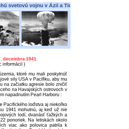
tovú vojnu v Ázii a Tichomorí
7. decembra 1941
 informácií )
územia, ktoré mu mali poskytnúť
ojové sily USA v Pacifiku, aby mu
 na začiatku agresie bolo zničiť
aceho na Havajských ostrovoch v
ým napadnutím Pearl Harboru :
Pacifického loďstva aj niekoľko
oku 1941 mohutnú, aj keď už nie
bojových lodí, dvanásť ťažkých a
22 ponoriek. Na letiskách okolo
ých viac ako polovica patrila k