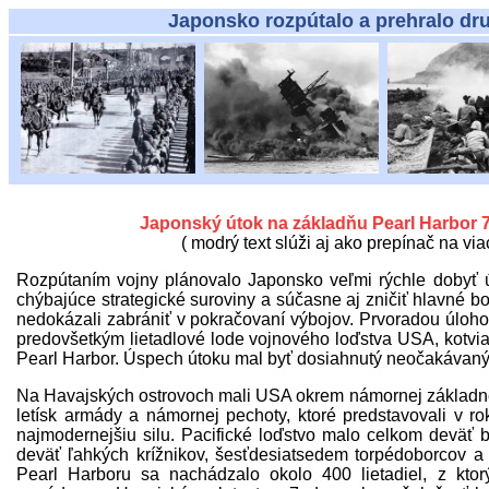
Japonsko rozpútalo a prehralo druhú sve
Japonský útok na základňu Pearl Harbor 
( modrý text slúži aj ako prepínač na viac
Rozpútaním vojny plánovalo Japonsko veľmi rýchle dobyť 
chýbajúce strategické suroviny a súčasne aj zničiť hlavné b
nedokázali zabrániť v pokračovaní výbojov. Prvoradou úlohou
predovšetkým lietadlové lode vojnového loďstva USA, kotvi
Pearl Harbor. Úspech útoku mal byť dosiahnutý neočakávan
Na Havajských ostrovoch mali USA okrem námornej základne 
letísk armády a námornej pechoty, ktoré predstavovali v r
najmodernejšiu silu. Pacifické loďstvo malo celkom deväť 
deväť ľahkých krížnikov, šesťdesiatsedem torpédoborcov a 
Pearl Harboru sa nachádzalo okolo 400 lietadiel, z ktor