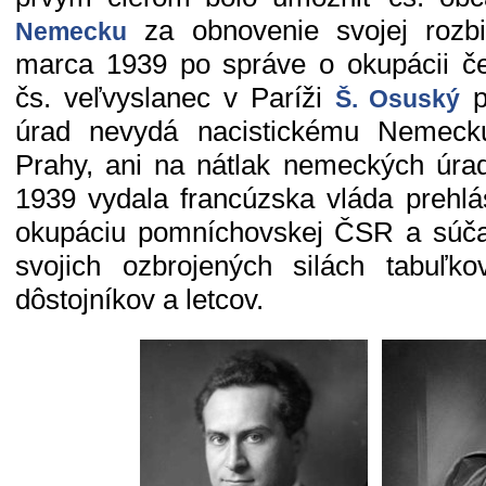
za obnovenie svojej rozbit
Nemecku
marca 1939 po správe o okupácii č
čs. veľvyslanec v Paríži
p
Š. Osuský
úrad nevydá nacistickému Nemeck
Prahy, ani na nátlak nemeckých úra
1939 vydala francúzska vláda prehl
okupáciu pomníchovskej ČSR a súčas
svojich ozbrojených silách tabuľk
dôstojníkov a letcov.