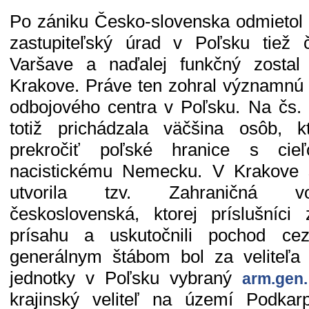
Po zániku Česko-slovenska odmieto
zastupiteľský úrad v Poľsku tiež 
Varšave a naďalej funkčný zostal
Krakove. Práve ten zohral významnú ú
odbojového centra v Poľsku. Na čs.
totiž prichádzala väčšina osôb, 
prekročiť poľské hranice s cie
nacistickému Nemecku. V Krakove 
utvorila tzv. Zahraničná vo
československá, ktorej príslušníci
prísahu a uskutočnili pochod c
generálnym štábom bol za veliteľa 
jednotky v Poľsku vybraný
arm.gen.
krajinský veliteľ na území Podkarp