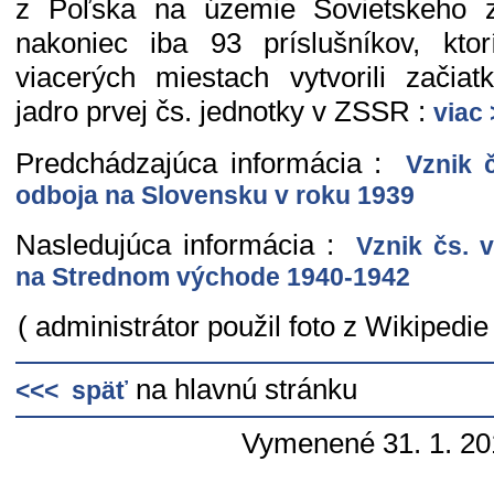
z Poľska na územie Sovietskeho z
nakoniec iba 93 príslušníkov, ktor
viacerých miestach vytvorili začia
jadro prvej čs. jednotky v ZSSR :
viac
Predchádzajúca informácia :
Vznik č
odboja na Slovensku v roku 1939
Nasledujúca informácia :
Vznik čs. v
na Strednom východe 1940-1942
( administrátor použil foto z Wikipedi
na hlavnú stránku
<<< späť
Vymenené 31. 1. 20