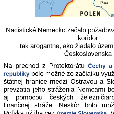
Nacistické Nemecko začalo požadova
koridor
tak arogantne, ako žiadalo územ
Československa
Na prechod z Protektorátu
Čechy a
bolo možné zo začiatku využí
republiky
štátnej hranice medzi Ostravou a S
prevzatia jeho stráženia Nemcami b
aj pomocou českých železničiar
finančnej stráže. Neskôr bolo mo
Poľska už iba cez
. 
územie Slovenska