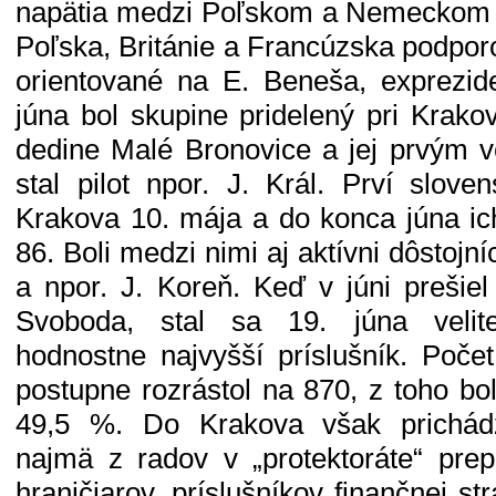
napätia medzi Poľskom a Nemeckom a
Poľska, Británie a Francúzska podpor
orientované na E. Beneša, exprez
júna bol skupine pridelený pri Krako
dedine Malé Bronovice a jej prvým v
stal pilot npor. J. Král. Prví sloven
Krakova 10. mája a do konca júna ic
86. Boli medzi nimi aj aktívni dôstojn
a npor. J. Koreň. Keď v júni prešiel
Svoboda, stal sa 19. júna veli
hodnostne najvyšší príslušník. Poče
postupne rozrástol na 870, z toho bol
49,5 %. Do Krakova však prichádz
najmä z radov v „protektoráte“ pre
hraničiarov, príslušníkov finančnej strá