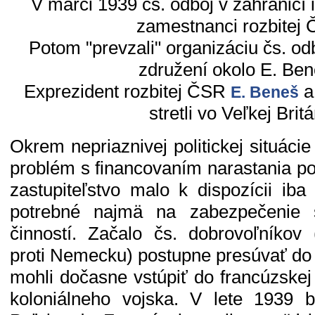
V marci 1939 čs. odboj v zahraničí in
zamestnanci rozbitej
Potom "prevzali" organizáciu čs. odbo
združení okolo E. Ben
Exprezident rozbitej ČSR
a 
E. Beneš
stretli vo Veľkej Britá
Okrem nepriaznivej politickej situácie
problém s financovaním narastania po
zastupiteľstvo malo k dispozícii iba
potrebné najmä na zabezpečenie s
činností. Začalo čs. dobrovoľníkov
proti Nemecku) postupne presúvať do
mohli dočasne vstúpiť do francúzskej
koloniálneho vojska. V lete 1939 