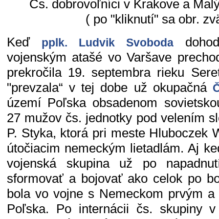
Čs. dobrovoľníci v Krakove a Mal
( po "kliknutí" sa obr. zv
Keď
dohodo
pplk. Ludvik Svoboda
vojenským atašé vo Varšave precho
prekročila 19. septembra rieku Ser
"prevzala“ v tej dobe už okupačná
Č
území Poľska obsadenom sovietsko
27 mužov čs. jednotky pod velením sl
P. Styka, ktorá pri meste Hluboczek W
útočiacim nemeckým lietadlám. Aj ke
vojenská skupina už po napadnu
sformovať a bojovať ako celok po b
bola vo vojne s Nemeckom prvým a
Poľska. Po internácii čs. skupiny 