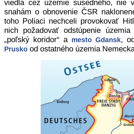
viedla cez územie susedného, nie v
snahám o obnovenie ČSR naklonen
toho Poliaci nechceli provokovať Hit
nich požadovať odstúpenie územia
„poľský koridor“ a
, o
mesto Gdansk
od ostatného územia Nemecka
Prusko