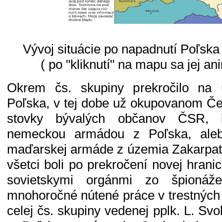
Vývoj situácie po napadnutí Poľska
( po "kliknutí" na mapu sa jej an
Okrem čs. skupiny prekročilo na
Poľska, v tej dobe už okupovanom Č
stovky bývalých občanov ČSR, k
nemeckou armádou z Poľska, ale
maďarskej armáde z územia Zakarpats
všetci boli po prekročení novej hranic
sovietskymi orgánmi zo špioná
mnohoročné nútené práce v trestných
celej čs. skupiny vedenej pplk. L. Sv