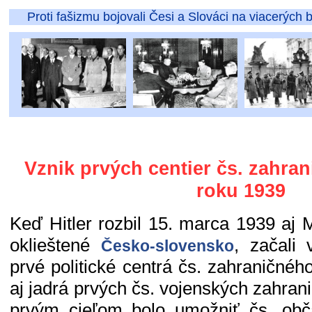
Proti fašizmu bojovali Česi a Slováci na viacerých bo
Vznik prvých centier čs. zahra
roku 1939
Keď Hitler rozbil 15. marca 1939 aj
oklieštené
, začali 
Česko-slovensko
prvé politické centrá čs. zahraničné
aj jadrá prvých čs. vojenských zahrani
prvým cieľom bolo umožniť čs. o