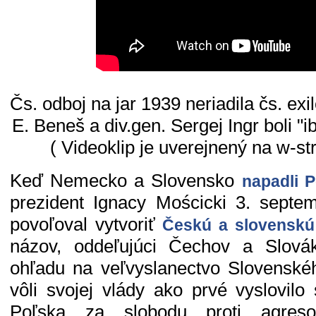
Čs. odboj na jar 1939 neriadila čs. exil
E. Beneš a div.gen. Sergej Ingr boli "
( Videoklip je uverejnený na w-st
Keď Nemecko a Slovensko
napadli 
prezident Ignacy Mościcki 3. septe
povoľoval vytvoriť
Českú a slovenskú 
názov, oddeľujúci Čechov a Slová
ohľadu na veľvyslanectvo Slovenského
vôli svojej vlády ako prvé vyslovilo
Poľska za slobodu proti agreso