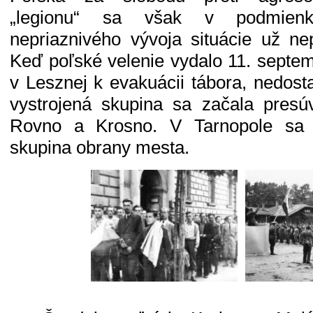
„legionu“ sa však v podmien
nepriaznivého vývoja situácie už nep
Keď poľské velenie vydalo 11. septem
v Lesznej k evakuácii tábora, nedost
vystrojená skupina sa začala pres
Rovno a Krosno. V Tarnopole sa s
skupina obrany mesta.