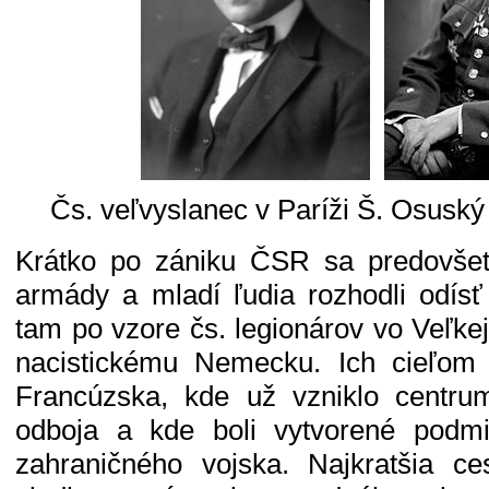
Čs. veľvyslanec v Paríži Š. Osuský
Krátko po zániku ČSR sa predovšetk
armády a mladí ľudia rozhodli odísť
tam po vzore čs. legionárov vo Veľkej 
nacistickému Nemecku. Ich cieľom
Francúzska, kde už vzniklo centru
odboja a kde boli vytvorené podm
zahraničného vojska. Najkratšia c