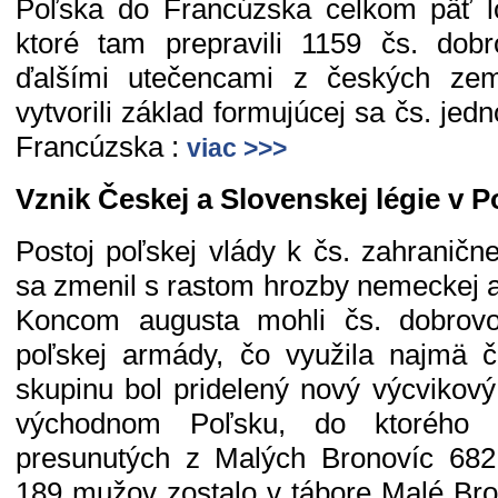
Poľska do Francúzska celkom päť lo
ktoré tam prepravili 1159 čs. dobr
ďalšími utečencami z českých ze
vytvorili základ formujúcej sa čs. jed
Francúzska :
viac >>>
Vznik Českej a Slovenskej légie v 
Postoj poľskej vlády k čs. zahraničn
sa zmenil s rastom hrozby nemeckej a
Koncom augusta mohli čs. dobrovo
poľskej armády, čo využila najmä č
skupinu bol pridelený nový výcvikový
východnom Poľsku, do ktorého 
presunutých z Malých Bronovíc 682 
189 mužov zostalo v tábore Malé Br