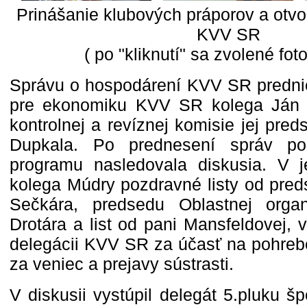
Prinášanie klubových práporov a otvo
KVV SR
( po "kliknutí" sa zvolené fot
Správu o hospodárení KVV SR predni
pre ekonomiku KVV SR kolega Ján 
kontrolnej a revíznej komisie jej pre
Dupkala. Po prednesení správ po
programu nasledovala diskusia. V j
kolega Múdry pozdravné listy od pr
Sečkára, predsedu Oblastnej orga
Drotára a list od pani Mansfeldovej, 
delegácii KVV SR za účasť na pohreb
za veniec a prejavy sústrasti.
V diskusii vystúpil delegát 5.pluku š