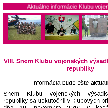
Aktuálne informácie Klubu vojenskýc
VIII. Snem Klubu vojenských výsad
republiky
informácia bude ešte aktua
Snem Klubu vojenských výsadká
republiky sa uskutočnil v klubových p
dňa 19. novembra 2010 v kasá