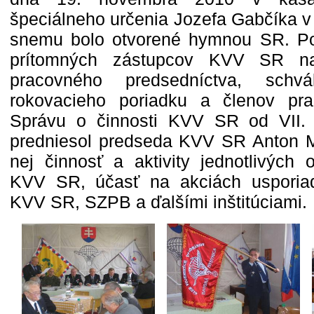
špeciálneho určenia Jozefa Gabčíka v 
snemu bolo otvorené hymnou SR. Po 
prítomných zástupcov KVV SR na
pracovného predsedníctva, schvá
rokovacieho poriadku a členov pra
Správu o činnosti KVV SR od VI
predniesol predseda KVV SR Anton M
nej činnosť a aktivity jednotlivých 
KVV SR, účasť na akciách uspori
KVV SR, SZPB a ďalšími inštitúciami.