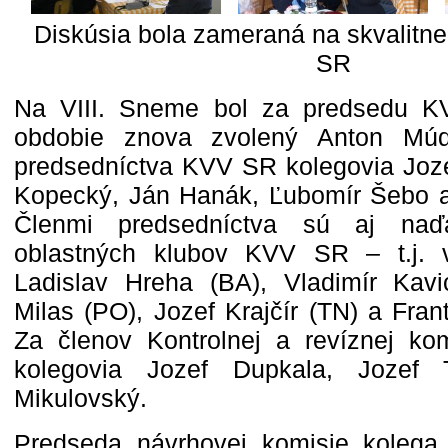
Diskúsia bola zameraná na skvalitne
SR
Na VIII. Sneme bol za predsedu K
obdobie znova zvolený Anton Mú
predsedníctva KVV SR kolegovia Joz
Kopecký, Ján Hanák, Ľubomír Šebo a
Členmi predsedníctva sú aj naďa
oblastných klubov KVV SR – t.j. 
Ladislav Hreha (BA), Vladimír Kavi
Milas (PO), Jozef Krajčír (TN) a Frant
Za členov Kontrolnej a revíznej kom
kolegovia Jozef Dupkala, Jozef
Mikulovský.
Predseda návrhovej komisie kolega 