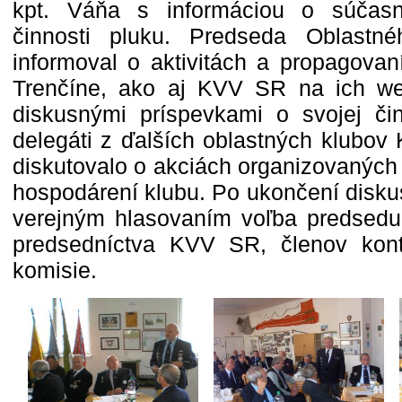
kpt. Váňa s informáciou o súčasn
činnosti pluku. Predseda Oblastn
informoval o aktivitách a propagovaní
Trenčíne, ako aj KVV SR na ich we
diskusnými príspevkami o svojej činn
delegáti z ďalších oblastných klubov
diskutovalo o akciách organizovaných
hospodárení klubu. Po ukončení diskus
verejným hlasovaním voľba predsed
predsedníctva KVV SR, členov kontr
komisie.