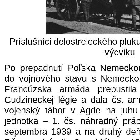
Príslušníci delostreleckého pluku 
výcviku
Po prepadnutí Poľska Nemeckom
do vojnového stavu s Nemecko
Francúzska armáda prepustila
Cudzineckej légie a dala čs. ar
vojenský tábor v Agde na juhu
jednotka – 1. čs. náhradný práp
septembra 1939 a na druhý deň 