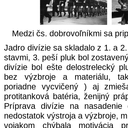
Medzi čs. dobrovoľníkmi sa pripr
Jadro divízie sa skladalo z 1. a 2
stavmi, 3. peší pluk bol zostaven
divízie bol ešte delostrelecký pl
bez výzbroje a materiálu, t
poriadne vycvičený ) aj zmieš
protitanková batéria, ženijný prá
Príprava divízie na nasadenie
nedostatok výstroja a výzbroje,
vojakom chýbala motivácia p