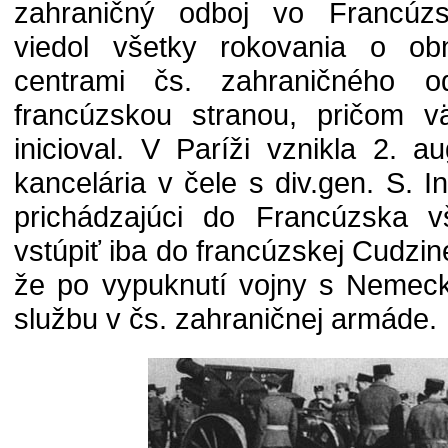
zahraničný odboj vo Francúzs
viedol všetky rokovania o o
centrami čs. zahraničného o
francúzskou stranou, pričom v
inicioval. V Paríži vznikla 2. 
kancelária v čele s div.gen. S. I
prichádzajúci do Francúzska v
vstúpiť iba do francúzskej Cudzin
že po vypuknutí vojny s Nemec
službu v čs. zahraničnej armáde.