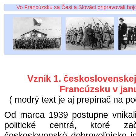
Vo Francúzsku sa Česi a Slováci pripravovali bojo
Vznik 1. československej 
Francúzsku v jan
( modrý text je aj prepínač na po
Od marca 1939 postupne vnikali
politické centrá, ktoré za
československé dobrovoľnícke j