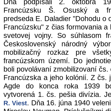
Dňa podpísali 2. októbra 1
Francúzsku Š. Osuský a fra
predseda E. Daladier "Dohodu o 
Francúzsku" z čias formovania a b
svetovej vojny. So súhlasom fr
Československý národný výbo
mobilizačný rozkaz pre všet
francúzskom území. Do jednotie
boli povolávaní zmobilizovaní čs.
Francúzska a jeho kolónií. Z čs. 
Agde do konca roka 1939 bo
vytvorená 1. čs. pešia divízia. J
. Dňa 16. júna 1940 velenie
R. Viest