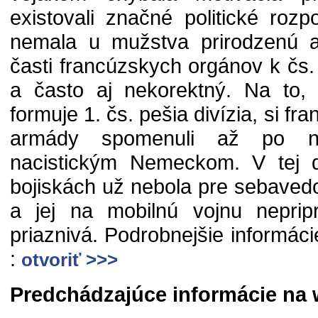
existovali značné politické roz
nemala u mužstva prirodzenú au
časti francúzskych orgánov k čs.
a často aj nekorektný. Na to,
formuje 1. čs. pešia divízia, si f
armády spomenuli až po nap
nacistickým Nemeckom. V tej d
bojiskách už nebola pre sebaved
a jej na mobilnú vojnu nepri
priaznivá. Podrobnejšie informác
:
otvoriť >>>
Predchádzajúce informácie na 