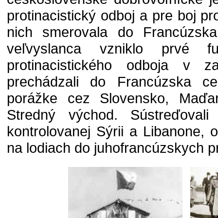
protinacistický odboj a pre boj p
nich smerovala do Francúzska,
veľvyslanca vzniklo prvé f
protinacistického odboja v za
prechádzali do Francúzska c
porážke cez Slovensko, Maďa
Stredný východ. Sústreďoval
kontrolovanej Sýrii a Libanone, o
na lodiach do juhofrancúzskych pr