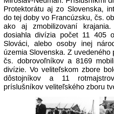
Miroslav-Neuman. Príslušníkmi div
Protektorátu aj zo Slovenska, int
do tej doby vo Francúzsku, čs. obč
ako aj zmobilizovaní krajani
dosiahla divízia počet 11 405 
Slováci, alebo osoby inej náro
územia Slovenska. Z uvedeného 
čs. dobrovoľníkov a 8169 mobil
divízie. Vo veliteľskom zbore b
dôstojníkov a 11 rotmajstr
príslušníkov veliteľského zboru tvo