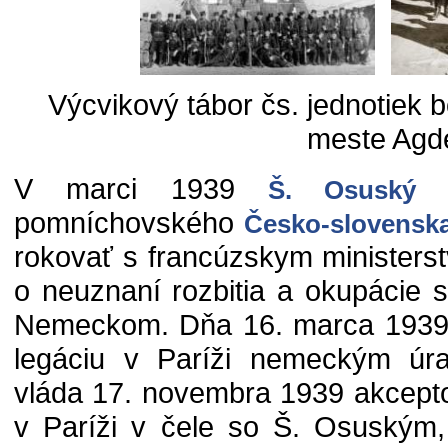
Výcvikový tábor čs. jednotiek 
meste Agd
V marci 1939
u
Š. Osuský
pomníchovského
Česko-slovensk
rokovať s francúzskym ministers
o neuznaní rozbitia a okupácie sv
Nemeckom. Dňa 16. marca 1939 
legáciu v Paríži nemeckým úr
vláda 17. novembra 1939 akcept
v Paríži v čele so Š. Osuským,