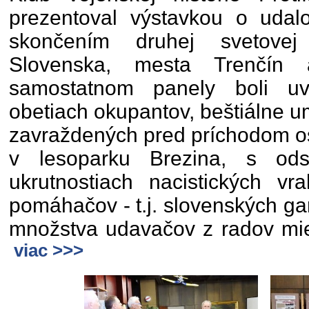
prezentoval výstavkou o udalo
skončením druhej svetovej 
Slovenska, mesta Trenčín
samostatnom panely boli uv
obetiach okupantov, beštiálne 
zavraždených pred príchodom o
v lesoparku Brezina, s ods
ukrutnostiach nacistických v
pomáhačov - t.j. slovenských ga
množstva udavačov z radov mie
viac >>>