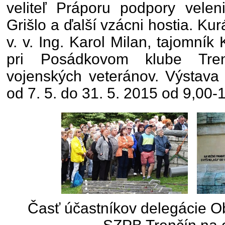
veliteľ Práporu podpory veleni
Grišlo a ďalší vzácni hostia. Kur
v. v. Ing. Karol Milan, tajomník 
pri Posádkovom klube Tre
vojenských veteránov. Výstava
od 7. 5. do 31. 5. 2015 od 9,00-
Časť účastníkov delegácie Ob