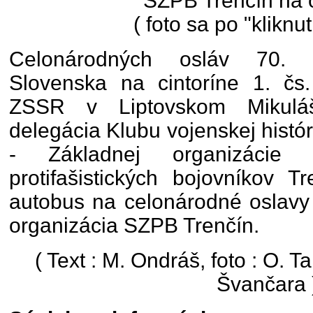
SZPB Trenčín na 
( foto sa po "kliknut
Celonárodných osláv 70. v
Slovenska na cintoríne 1. č
ZSSR v Liptovskom Mikuláš
delegácia Klubu vojenskej históri
- Základnej organizácie 
protifašistických bojovníkov T
autobus na celonárodné oslavy
organizácia SZPB Trenčín.
( Text : M. Ondráš, foto : O. T
Švančara 