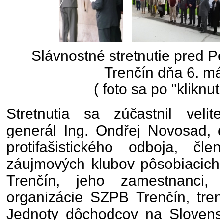
Slávnostné stretnutie pred
Trenčín dňa 6. m
( foto sa po "kliknut
Stretnutia sa zúčastnil veli
generál Ing. Ondřej Novosad, d
protifašistického odboja, čle
záujmových klubov pôsobiacic
Trenčín, jeho zamestnanci, 
organizácie SZPB Trenčín, tren
Jednoty dôchodcov na Slovensk