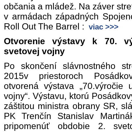
občania a mládež. Na záver stre
v armádach západných Spojenc
Roll Out The Barrel :
viac >>>
Otvorenie výstavy k 70. vý
svetovej vojny
Po skončení slávnostného str
2015v priestoroch Posádko
otvorená výstava „70.výročie 
vojny“. Výstavu, ktorú Posádkov
záštitou ministra obrany SR, sl
PK Trenčín Stanislav Martiná
pripomenúť obdobie 2. svet