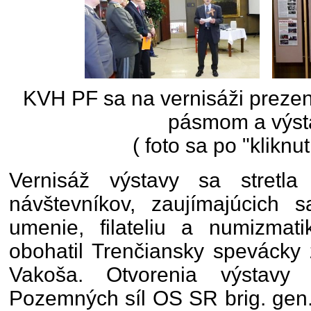
KVH PF sa na vernisáži prezen
pásmom a výst
( foto sa po "kliknut
Vernisáž výstavy sa stretl
návštevníkov, zaujímajúcich sa
umenie, filateliu a numizmati
obohatil Trenčiansky spevácky
Vakoša. Otvorenia výstavy s
Pozemných síl OS SR brig. gen.