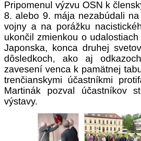
Pripomenul výzvu OSN k členský
8. alebo 9. mája nezabúdali na
vojny a na porážku nacistické
ukončil zmienkou o udalostiach
Japonska, konca druhej svetove
dôsledkoch, ako aj odkazoc
zavesení venca k pamätnej tabu
trenčianskymi účastníkmi proti
Martinák pozval účastníkov st
výstavy.