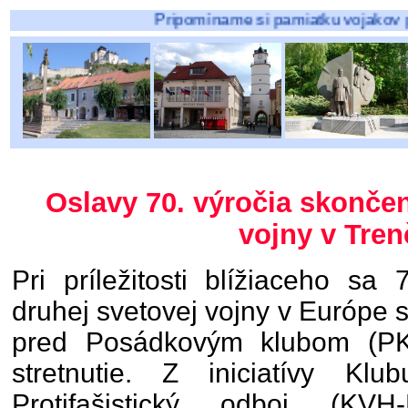
Pripomíname si pamiatku vojakov padlých najmä
Oslavy 70. výročia skončen
vojny v Tren
Pri príležitosti blížiaceho sa
druhej svetovej vojny v Európe 
pred Posádkovým klubom (PK)
stretnutie. Z iniciatívy Klub
Protifašistický odboj (KV