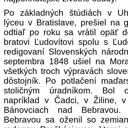
Po základných štúdiách v Uh
lýceu v Bratislave, prešiel n
odtiaľ po roku sa vrátil opäť 
bratovi Ľudovítovi spolu s Ľu
redigovaní Slovenských národn
septembra 1848 ušiel na Mora
všetkých troch výpravách slov
dôstojník. Po potlačení maďars
stoličným úradníkom. Bol 
napríklad v Čadci, v Žiline, 
Bánovciach nad Bebravou.
Bebravou sa oženil so zemia