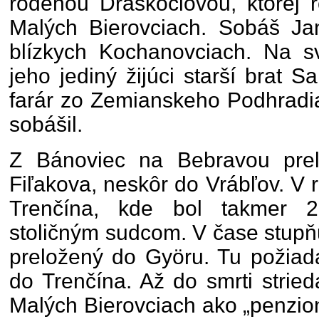
rodenou Draškóciovou, ktorej r
Malých Bierovciach. Sobáš Ja
blízkych Kochanovciach. Na sv
jeho jediný žijúci starší brat S
farár zo Zemianskeho Podhradi
sobášil.
Z Bánoviec na Bebravou prel
Fiľakova, neskôr do Vrábľov. V 
Trenčína, kde bol takmer 2
stoličným sudcom. V čase stupň
preložený do Györu. Tu požiada
do Trenčína. Až do smrti stried
Malých Bierovciach ako „penzio