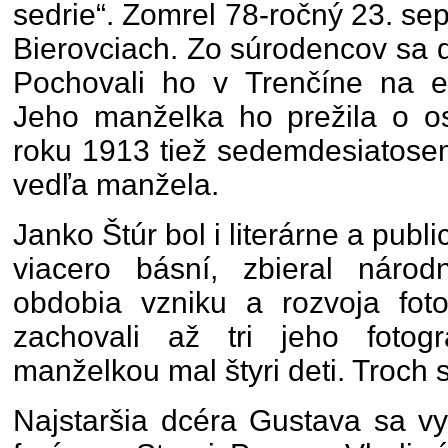
sedrie“. Zomrel 78-ročný 23. s
Bierovciach. Zo súrodencov sa d
Pochovali ho v Trenčíne na ev
Jeho manželka ho prežila o o
roku 1913 tiež sedemdesiatose
vedľa manžela.
Janko Štúr bol i literárne a publi
viacero básní, zbieral národ
obdobia vzniku a rozvoja fot
zachovali až tri jeho fotog
manželkou mal štyri deti. Troch 
Najstaršia dcéra Gustava sa vy