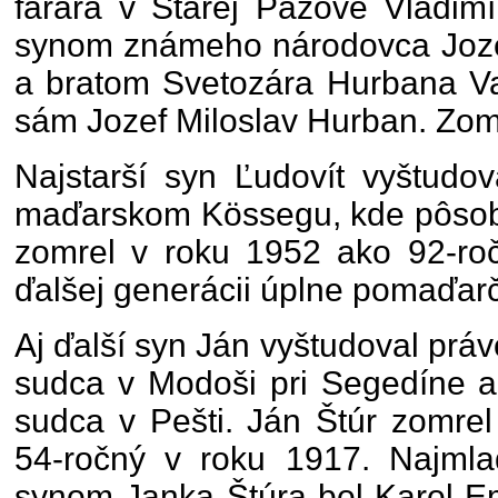
farára v Starej Pazove Vladimí
synom známeho národovca Joze
a bratom Svetozára Hurbana Va
sám Jozef Miloslav Hurban. Zom
Najstarší syn Ľudovít vyštudov
maďarskom Kössegu, kde pôsobi
zomrel v roku 1952 ako 92-roč
ďalšej generácii úplne pomaďarč
Aj ďalší syn Ján vyštudoval prá
sudca v Modoši pri Segedíne a
sudca v Pešti. Ján Štúr zomrel
54-ročný v roku 1917. Najml
synom Janka Štúra bol Karol Em