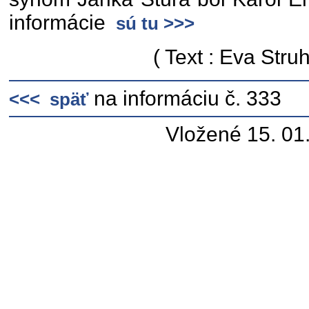
informácie
sú tu >>>
( Text : Eva Stru
na informáciu č. 333
<<< späť
Vložené 15. 01