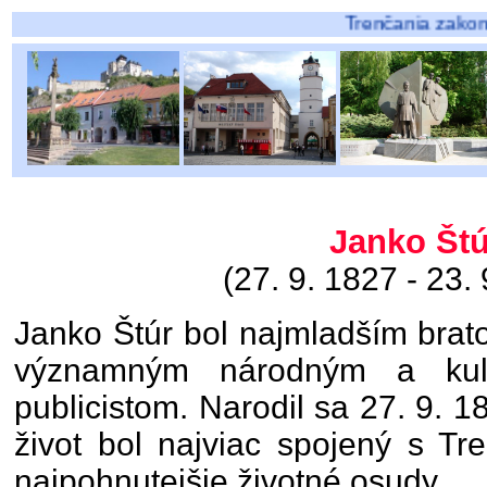
Trenčania zakončili "Rok Ľudo
Janko Štú
(27. 9. 1827 - 23. 
Janko Štúr bol najmladším brat
významným národným a kul
publicistom. Narodil sa 27. 9. 1
život bol najviac spojený s Tr
najpohnutejšie životné osudy.