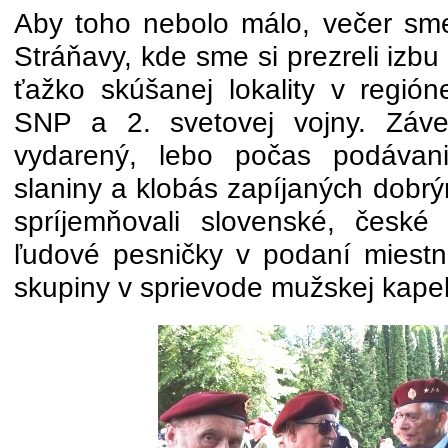
Aby toho nebolo málo, večer sme 
Stráňavy, kde sme si prezreli izbu 
ťažko skúšanej lokality v regió
SNP a 2. svetovej vojny. Záve
vydarený, lebo počas podávani
slaniny a klobás zapíjaných dobr
spríjemňovali slovenské, česk
ľudové pesničky v podaní miestn
skupiny v sprievode mužskej kape