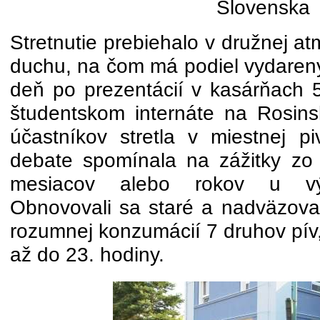
Slovenska
Stretnutie prebiehalo v družnej a
duchu, na čom má podiel vydarený
deň po prezentácií v kasárňach 
študentskom internáte na Rosins
účastníkov stretla v miestnej pi
debate spomínala na zážitky zo
mesiacov alebo rokov u vý
Obnovovali sa staré a nadväzovali
rozumnej konzumácií 7 druhov pív,
až do 23. hodiny.