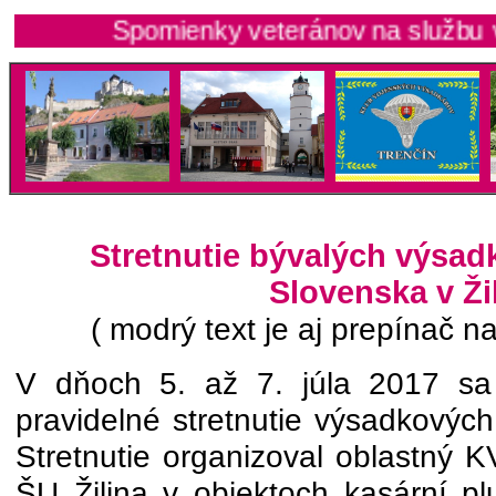
Spomienky veteránov na službu vo výs
Stretnutie bývalých výsad
Slovenska v Ži
( modrý text je aj prepínač na
V dňoch 5. až 7. júla 2017 sa 
pravidelné stretnutie výsadkovýc
Stretnutie organizoval oblastný K
ŠU Žilina v objektoch kasární p