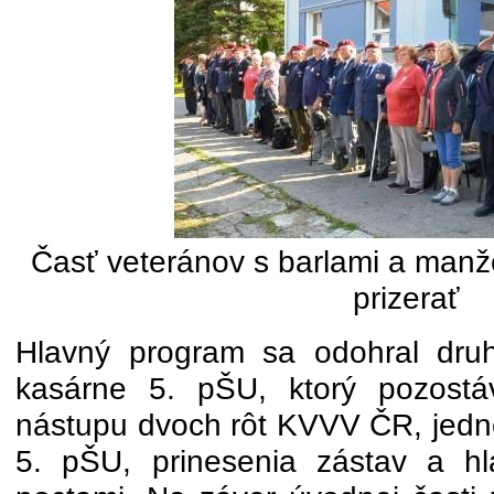
Časť veteránov s barlami a manž
prizerať
Hlavný program sa odohral druh
kasárne 5. pŠU, ktorý pozostá
nástupu dvoch rôt KVVV ČR, jedne
5. pŠU, prinesenia zástav a hl