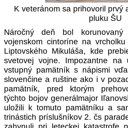
K veteránom sa prihovoril prvý a
pluku ŠU
Náročný deň bol korunovaný
vojenskom cintoríne na vrcholku 
Liptovského Mikuláša, kde prebie
svetovej vojne. Impozantne na 
vstupný pamätník s nápismi vďa
slovenčine a ruštine ako i v poza
pamätník, pred ktorým prehovo
týchto bojov generálmajor Iľanov
uložili k tomuto pamätníku a s
trinástich príslušníkov 2. čs parad
zahynuli pri leteckej katastrofe