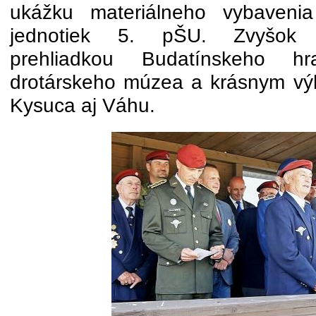
ukážku materiálneho vybavenia
jednotiek 5. pŠU. Zvyšok do
prehliadkou Budatínskeho h
drotárskeho múzea a krásnym vý
Kysuca aj Váhu.