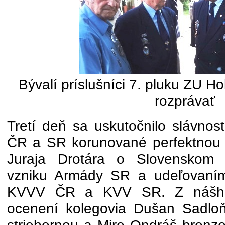
Bývalí príslušníci 7. pluku ZU Ho
rozprávať
Tretí deň sa uskutočnilo slávnos
ČR a SR korunované perfektnou p
Juraja Drotára o Slovenskom 
vzniku Armády SR a udeľovaním
KVVV ČR a KVV SR. Z nášho
ocenení kolegovia Dušan Sadloň