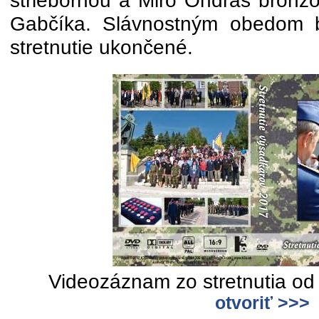
striebornou a Miro Ondráš bronz
Gabčíka. Slávnostným obedom bo
stretnutie ukončené.
Videozáznam zo stretnutia od 
otvoriť >>>