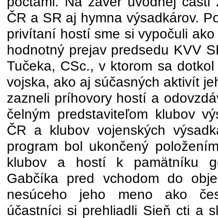
poctami. Na záver úvodnej časti 
ČR a SR aj hymna výsadkárov. Po
privítaní hostí sme si vypočuli a
hodnotný prejav predsedu KVV SR 
Tučeka, CSc., v ktorom sa dotkol
vojska, ako aj súčasných aktivít 
zazneli príhovory hostí a odovzd
čelným predstaviteľom klubov v
ČR a klubov vojenských výsadk
program bol ukončený položením
klubov a hostí k pamätníku ge
Gabčíka pred vchodom do objek
nesúceho jeho meno ako čest
účastníci si prehliadli Sieň cti a 