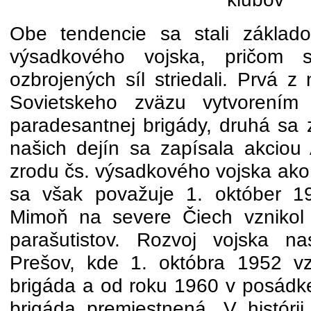
Obe tendencie sa stali základo
výsadkového vojska, pričom 
ozbrojených síl striedali. Prvá z
Sovietskeho zväzu vytvorením 
paradesantnej brigády, druhá sa z
našich dejín sa zapísala akciou
zrodu čs. výsadkového vojska ako
sa však považuje 1. október 19
Mimoň na severe Čiech vznikol 
parašutistov. Rozvoj vojska n
Prešov, kde 1. októbra 1952 vz
brigáda a od roku 1960 v posádke
brigáda premiestnená. V históri