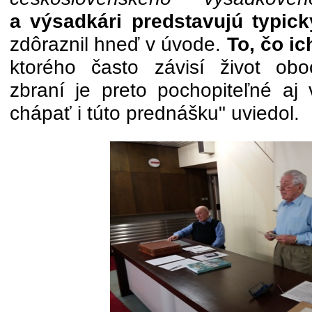
a výsadkári predstavujú typic
zdôraznil hneď v úvode.
To, čo ic
ktorého často závisí život obo
zbraní je preto pochopiteľné aj
chápať i túto prednášku" uviedol.