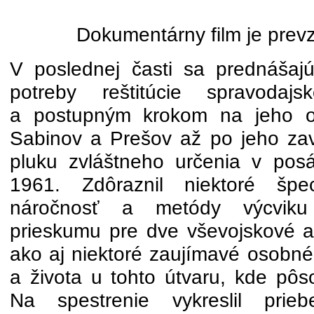
Dokumentárny film je prev
V poslednej časti sa prednášaj
potreby reštitúcie spravodajsk
a postupným krokom na jeho 
Sabinov a Prešov až po jeho zav
pluku zvláštneho určenia v pos
1961. Zdôraznil niektoré špec
náročnosť a metódy výcviku
prieskumu pre dve vševojskové 
ako aj niektoré zaujímavé osobné
a života u tohto útvaru, kde pôso
Na spestrenie vykreslil pri