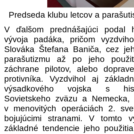
Predseda klubu letcov a parašuti
V ďalšom prednášajúci podal hi
vývoja padáka, pričom vyzdviho
Slováka Štefana Baniča, cez jeh
parašutizmu až po jeho použit
záchrane pilotov, alebo doprav
protivníka. Vyzdvihol aj zákla
výsadkového vojska s hist
Sovietskeho zväzu a Nemecka, a
v menovitých operáciách 2. sve
bojujúcimi stranami. V tomto v
základné tendencie jeho použitia