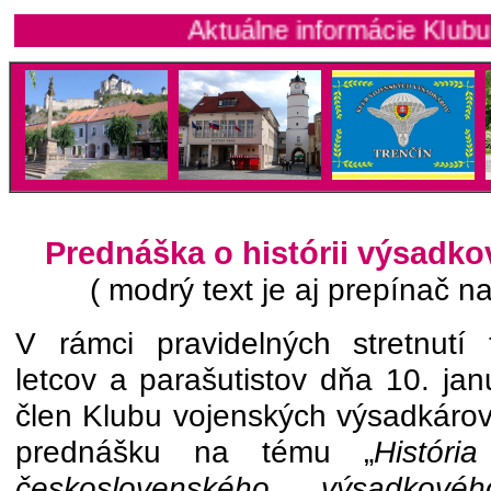
Aktuálne informácie Klubu vojens
Prednáška o histórii výsadk
( modrý text je aj prepínač na
V rámci pravidelných stretnutí
letcov a parašutistov dňa 10. ja
člen Klubu vojenských výsadkárov
prednášku na tému „
Históri
československého výsadkové