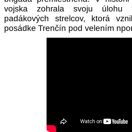
vojska zohrala svoju úlohu 
padákových strelcov, ktorá vz
posádke Trenčín pod velením npor.