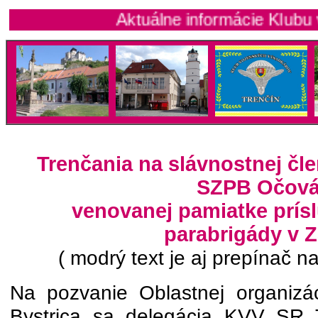
Aktuálne informácie Klubu vojensk
Trenčania na slávnostnej čl
SZPB Očová
venovanej pamiatke prísl
parabrigády v 
( modrý text je aj prepínač na
Na pozvanie Oblastnej organiz
Bystrica sa delegácia KVV SR