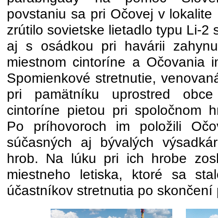
povstaniu sa pri Očovej v lokalite
zrútilo sovietske lietadlo typu Li-2 
aj s osádkou pri havárii zahyn
miestnom cintoríne a Očovania im
Spomienkové stretnutie, venovaná
pri pamätníku uprostred obc
cintoríne pietou pri spoločnom h
Po príhovoroch im položili Očo
súčasných aj bývalých výsadkár
hrob. Na lúku pri ich hrobe zosko
miestneho letiska, ktoré sa st
účastníkov stretnutia po skončení 