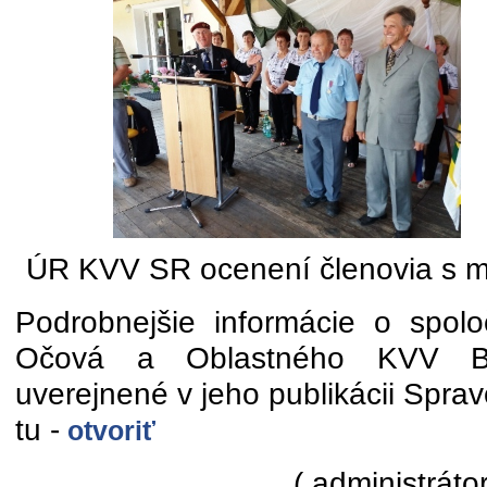
ÚR KVV SR ocenení členovia s m
Podrobnejšie informácie o spol
Očová a Oblastného KVV Ba
uverejnené v jeho publikácii Spravo
tu -
otvoriť
( administrátor