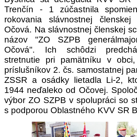
Trenčín - 1 zúčastnila spomien
rokovania slávnostnej člensk
Očová. Na slávnostnej členskej sc
názov "ZO SZPB generálmajor
Očová". Ich schôdzi predchá
stretnutie pri pamätníku v obc
príslušníkov 2. čs. samostatnej p
ZSSR a osádky lietadla Li-2, kto
1944 neďaleko od Očovej. Spoločn
výbor ZO SZPB v spolupráci so 
s podporou Oblastného KVV SR Ba