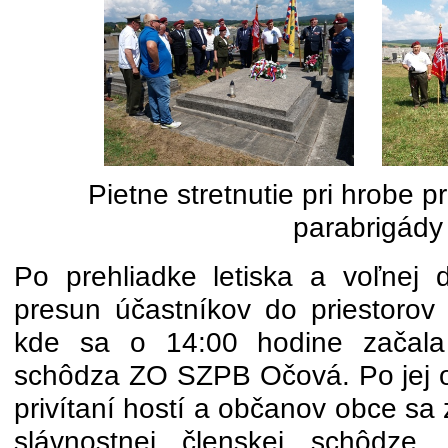
Pietne stretnutie pri hrobe pr
parabrigády
Po prehliadke letiska a voľnej d
presun účastníkov do priestoro
kde sa o 14:00 hodine začala 
schôdza ZO SZPB Očová. Po jej 
privítaní hostí a občanov obce sa
slávnostnej členskej schôdze.