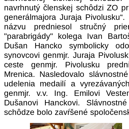
navrhnutý členskej schôdzi ZO p
generálmajora Juraja Pivolusku“.
názvu predniesol stručný prie
"parabrigády" kolega Ivan Bart
Dušan Hancko symbolicky odov
synovcovi genmjr. Juraja Pivolusk
ceste genmjr. Pivolusku predn
Mrenica. Nasledovalo slávnostn
udelenia medailí a vyrezávanýc
genmjr. v.v. Ing. Emilovi Vest
Dušanovi Hanckovi. Slávnostné
schôdze bolo zavŕšené spoločen