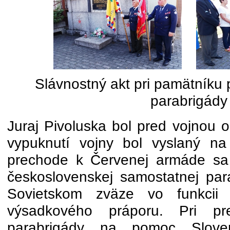
Slávnostný akt pri pamätníku p
parabrigády
Juraj Pivoluska bol pred vojnou
vypuknutí vojny bol vyslaný na
prechode k Červenej armáde sa 
československej samostatnej par
Sovietskom zväze vo funkcii v
výsadkového práporu. Pri pr
parabrigády na pomoc Slov