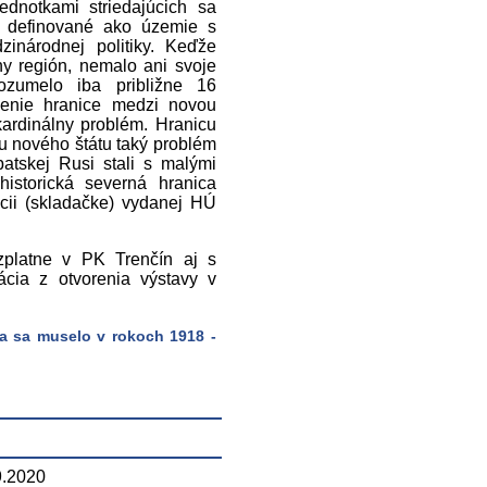
dnotkami striedajúcich sa
h definované ako územie s
inárodnej politiky. Keďže
ny región, nemalo ani svoje
zumelo iba približne 16
enie hranice medzi novou
ardinálny problém. Hranicu
ou nového štátu taký problém
atskej Rusi stali s malými
historická severná hranica
ácii (skladačke) vydanej HÚ
zplatne v PK Trenčín aj s
ácia z otvorenia výstavy v
a sa muselo v rokoch 1918 -
9.2020