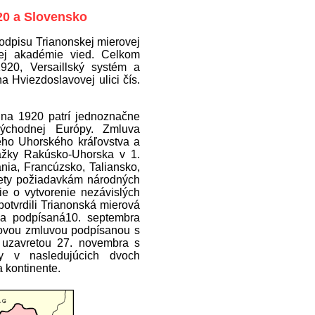
20 a Slovensko
podpisu Trianonskej mierovej
kej akadémie vied. Celkom
920, Versaillský systém a
 Hviezdoslavovej ulici čís.
úna 1920 patrí jednoznačne
východnej Európy. Zmluva
kého Uhorského kráľovstva a
rážky Rakúsko-Uhorska v 1.
ánia, Francúzsko, Taliansko,
trety požiadavkám národných
lie o vytvorenie nezávislých
potvrdili Trianonská mierová
a podpísaná10. septembra
rovou zmluvou podpísanou s
 uzavretou 27. novembra s
y v nasledujúcich dvoch
 kontinente.