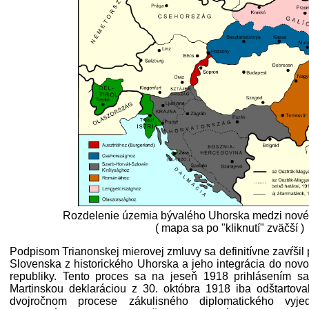
Rozdelenie územia bývalého Uhorska medzi nové 
( mapa sa po "kliknutí" zväčší )
Podpisom Trianonskej mierovej zmluvy sa definitívne zavŕši
Slovenska z historického Uhorska a jeho integrácia do nov
republiky. Tento proces sa na jeseň 1918 prihlásením s
Martinskou deklaráciou z 30. októbra 1918 iba odštartova
dvojročnom procese zákulisného diplomatického vyje