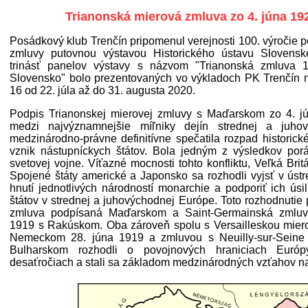
Trianonská mierová zmluva zo 4. júna 19
Posádkový klub Trenčín pripomenul verejnosti 100. výročie 
zmluvy putovnou výstavou Historického ústavu Slovens
trinásť panelov výstavy s názvom "Trianonská zmluva 1
Slovensko" bolo prezentovaných vo výkladoch PK Trenčín na
16 od 22. júla až do 31. augusta 2020.
Podpis Trianonskej mierovej zmluvy s Maďarskom zo 4. j
medzi najvýznamnejšie míľniky dejín strednej a juho
medzinárodno-právne definitívne spečatila rozpad historic
vznik nástupníckych štátov. Bola jedným z výsledkov po
svetovej vojne. Víťazné mocnosti tohto konfliktu, Veľká Brit
Spojené štáty americké a Japonsko sa rozhodli vyjsť v ús
hnutí jednotlivých národností monarchie a podporiť ich úsi
štátov v strednej a juhovýchodnej Európe. Toto rozhodnutie 
zmluva podpísaná Maďarskom a Saint-Germainská zmluv
1919 s Rakúskom. Oba zároveň spolu s Versailleskou mie
Nemeckom 28. júna 1919 a zmluvou s Neuilly-sur-Seine
Bulharskom rozhodli o povojnových hraniciach Európ
desaťročiach a stali sa základom medzinárodných vzťahov na