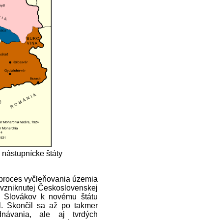
nástupnícke štáty
l proces vyčleňovania územia
ovzniknutej Československej
a Slovákov k novému štátu
l. Skončil sa až po takmer
dnávania, ale aj tvrdých