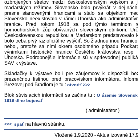
ozbrojených stretov medzi československým vojskom a je
maďarských režimov. Slovensko bolo prvýkrát v dejinác
presne stanovenými hranicami a stalo sa objektom medz
Slovensko neexistovalo v rámci Uhorska ako administratív
hranice. Pred rokom 1918 sa pod týmto termínom ro
hornouhorských žúp obývaných slovenským etnikom. Urč
Československou republikou a Maďarskom predstavovalo k
bolo treba prvý raz oficiálne vytýčiť. So žiadnou inou hranic
nebol, pretože sa nimi okrem osobitného prípadu Podkarp
výnimkami historické hranice Českého kráľovstva resp. 
Uhorska. Podrobnejšie informácie sú v sprievodnej publik
SAV k výstave.
Skladačky k výstave boli pre záujemcov k dispozícii be
prezenčnou listinou pred pracoviskom informátora. Inform
Brezovej pod Bradlom je tu :
otvoriť >>>
Blok súvisiacich informácií sa začína tu :
O územie Slovensk
1919 dlho bojovať
( administrátor )
na hlavnú stránku.
<<< späť
Vložené 1.9.2020 - Aktualizované 17.