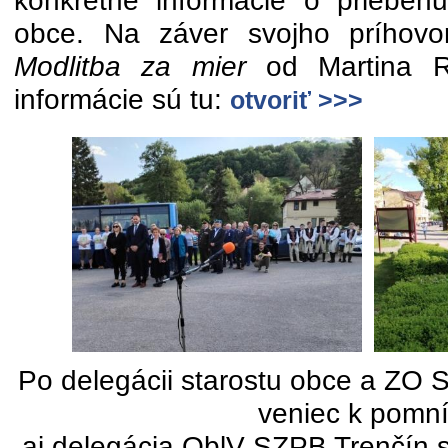
konkrétne informácie o priebeh
obce. Na záver svojho príhovo
Modlitba za mier
od Martina Ru
informácie sú tu:
otvoriť >>>
Po delegácii starostu obce a ZO 
veniec k pomn
aj delegácia OblV SZPB Trenčín s