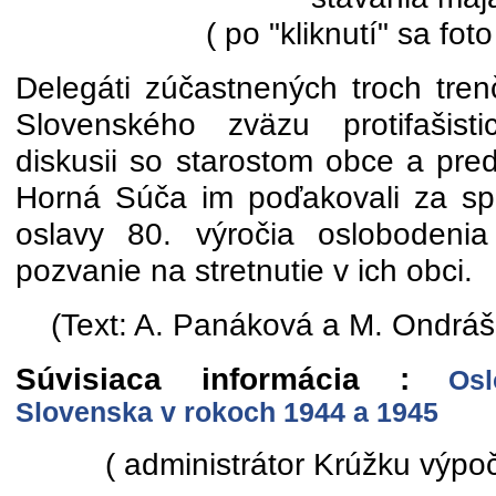
( po "kliknutí" sa foto
Delegáti zúčastnených troch tren
Slovenského zväzu protifašist
diskusii so starostom obce a p
Horná Súča im poďakovali za spo
oslavy 80. výročia oslobodeni
pozvanie na stretnutie v ich obci.
(Text: A. Panáková a M. Ondráš,
Súvisiaca informácia :
Os
Slovenska v rokoch 1944 a 1945
( administrátor Krúžku výpoč