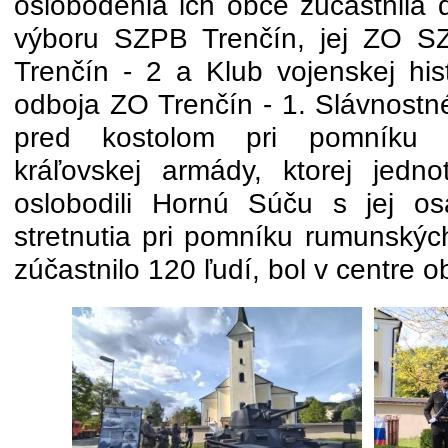
oslobodenia ich obce zúčastnila 
výboru SZPB Trenčín, jej ZO S
Trenčín - 2 a Klub vojenskej hist
odboja ZO Trenčín - 1. Slávnostné
pred kostolom pri pomníku 
kráľovskej armády, ktorej jedn
oslobodili Hornú Súču s jej o
stretnutia pri pomníku rumunskýc
zúčastnilo 120 ľudí, bol v centre 