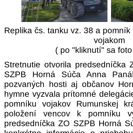
Replika čs. tanku vz. 38 a pomn
vojakom
( po "kliknutí" sa foto
Stretnutie otvorila predsedníčka 
SZPB Horná Súča Anna Panákov
pozvaných hosti aj občanov Hor
hymne vyzvala prítomné delegácie
pomníku vojakov Rumunskej krá
položení vencov k pomníku vy
predsedníčka ZO SZPB Horná Súč