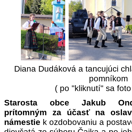
Diana Dudáková a tancujúci chl
pomníkom
( po "kliknutí" sa foto
Starosta obce Jakub Ond
prítomným za účasť na oslav
námestie
k ozdobovaniu a postave
dievčatá zo súboru Čajka a po jeh