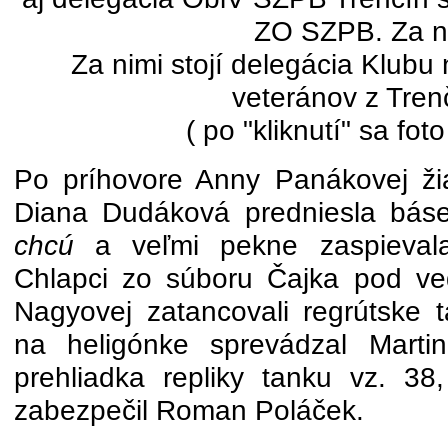
ZO SZPB. Za n
Za nimi stojí delegácia Klubu
veteránov z Tren
( po "kliknutí" sa foto
Po príhovore Anny Panákovej ži
Diana Dudáková predniesla bá
chcú
a veľmi pekne zaspievala
Chlapci zo súboru Čajka pod ve
Nagyovej zatancovali regrútske t
na heligónke sprevádzal Martin
prehliadka repliky tanku vz. 38,
zabezpečil Roman Poláček.