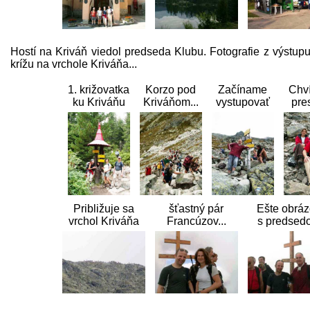
Hostí na Kriváň viedol predseda Klubu. Fotografie z výstupu 
krížu na vrchole Kriváňa...
1. križovatka
Korzo pod
Začíname
Chví
ku Kriváňu
Kriváňom...
vystupovať
pre
Približuje sa
šťastný pár
Ešte obrá
vrchol Kriváňa
Francúzov...
s predsed