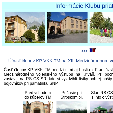
Informácie Klubu priateľov
>>>
Účasť členov KP VKK TM na XII. Medzinárodnom vo
Časť členov KP VKK TM, medzi nimi aj hostia z Francúzska,
Medzinárodného vojenského výstupu na Kriváň. Pri poc
zastavili na RS OS SR, kde si vyzdvihli lístky poľnej pošty
bojovníkov pri pamätníku SNP.
Pred vchodom
Počasie pri
Stan RS O
do kúpeľov TM
Štrbskom pl.
s info o výs