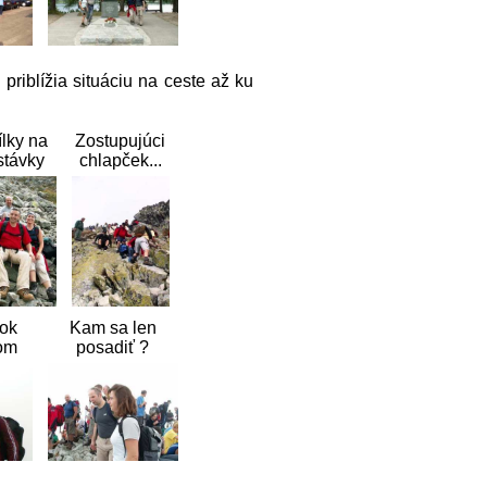
priblížia situáciu na ceste až ku
lky na
Zostupujúci
stávky
chlapček...
zok
Kam sa len
om
posadiť ?