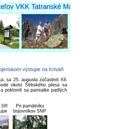
 VKK Tatranské Matliare
jenskom výstupe na Kriváň
 sa 25. augusta zúčastnili XII.
hode okolo Štrbského plesa sa
 a poklonili sa pamiatke padlých
S SR
Pri pamätníku
tupe
bojovníkov SNP