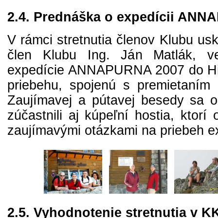
2.4. Prednáška o expedícii AN
V rámci stretnutia členov Klubu usk
člen Klubu Ing. Ján Matlák, ve
expedície ANNAPURNA 2007 do Him
priebehu, spojenú s premietaním 
Zaujímavej a pútavej besedy sa 
zúčastnili aj kúpeľní hostia, ktorí o
zaujímavými otázkami na priebeh e
2.5. Vyhodnotenie stretnutia v K