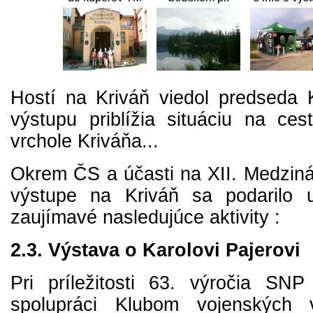
Hostí na Kriváň viedol predseda K
výstupu priblížia situáciu na ce
vrchole Kriváňa...
Okrem ČS a účasti na XII. Medzi
výstupe na Kriváň sa podarilo u
zaujímavé nasledujúce aktivity :
2.3. Výstava o Karolovi Pajerovi
Pri príležitosti 63. výročia SN
spolupráci Klubom vojenských 