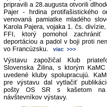
pripravili a 28.augusta otvorili dlho
Pajer - hrdina protifašistického 
venovaná pamiatke mladého slov
Karola Pajera, vojaka 1. čs. divízie,
FFI, ktorý pomohol zachrániť 
deportáciou a padol v boji proti 
vo Francúzsku.
viac >>>
Výstavu zapožičal Klub priate
Slovenska Žilina, s ktorým KaM
uvedené kluby spolupracujú. K
pre výstavu dal vytlačiť publikác
pošty OS SR s kašetom na
návštevníkov výstavy.