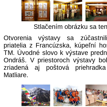
Stlačením obrázku sa ten
Otvorenia výstavy sa zúčastnil
priatelia z Francúzska, kúpeľní h
TM. Úvodné slovo k výstave predni
Ondráš. V priestoroch výstavy bo
zriadená aj poštová priehradk
Matliare.