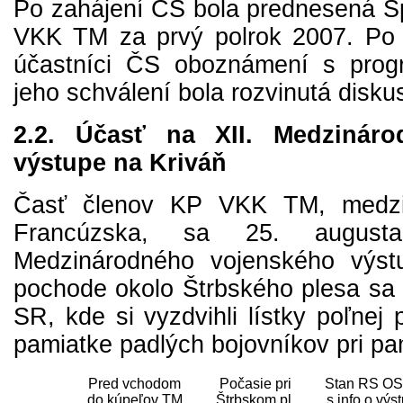
Po zahájení ČS bola prednesená Sp
VKK TM za prvý polrok 2007. Po j
účastníci ČS oboznámení s pro
jeho schválení bola rozvinutá diskus
2.2. Účasť na XII. Medzinár
výstupe na Kriváň
Časť členov KP VKK TM, medzi 
Francúzska, sa 25. augusta 
Medzinárodného vojenského výs
pochode okolo Štrbského plesa sa 
SR, kde si vyzdvihli lístky poľnej 
pamiatke padlých bojovníkov pri p
Pred vchodom
Počasie pri
Stan RS O
do kúpeľov TM
Štrbskom pl.
s info o výs