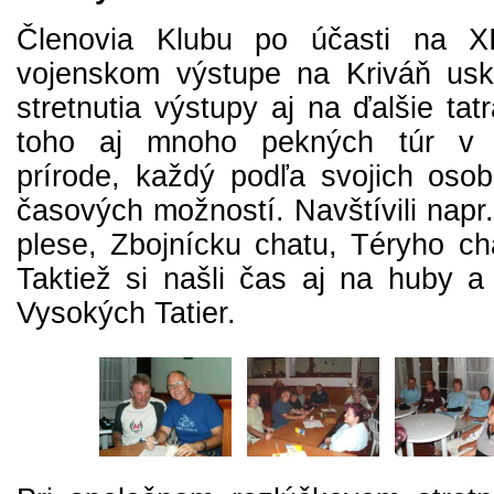
Členovia Klubu po účasti na X
vojenskom výstupe na Kriváň usku
stretnutia výstupy aj na ďalšie tat
toho aj mnoho pekných túr v k
prírode, každý podľa svojich oso
časových možností. Navštívili napr
plese, Zbojnícku chatu, Téryho ch
Taktiež si našli čas aj na huby a 
Vysokých Tatier.