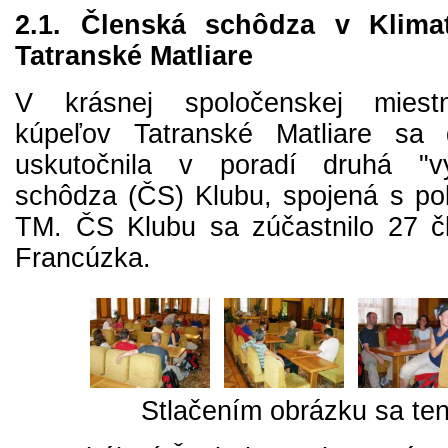
2.1. Členská schôdza v Klima
Tatranské Matliare
V krásnej spoločenskej miestn
kúpeľov Tatranské Matliare sa
uskutočnila v poradí druhá "v
schôdza (ČS) Klubu, spojená s p
TM. ČS Klubu sa zúčastnilo 27 č
Francúzka.
Stlačením obrázku sa ten