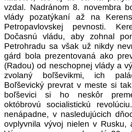
vzdal. Nadránom 8. novembra bo
vlády pozatýkaní až na Keren
Petropavlovskej pevnosti. Kere
Dočasnú vládu, aby zohnal p
Petrohradu sa však už nikdy nevr
gárd bola prezentovaná ako pre
(Radou) od neschopnej vlády a vý
zvolaný boľševikmi, ich palá
Boľševický prevrat v meste si ta
boľševici si ho neskôr prem
októbrovú socialistickú revolúci
nenápadne, v nasledujúcich dňo
ovplyvnila vývoj nielen v Rusku, 