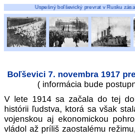
Úspešný boľševický prevrat v Rusku zásadne zmenil v
Boľševici 7. novembra 1917 pre
( informácia bude postupn
V lete 1914 sa začala do tej do
histórii ľudstva, ktorá sa však st
vojenskou aj ekonomickou pohro
vládol až príliš zaostalému režimu