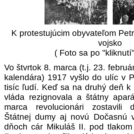
K protestujúcim obyvateľom Petr
vojsko
( Foto sa po "kliknutí
Vo štvrtok 8. marca (t.j. 23. febru
kalendára) 1917 vyšlo do ulíc v 
tisíc ľudí. Keď sa na druhý deň k 
vláda rezignovala a štátny apará
marca revolucionári zostavili 
Štátnej dumy aj novú Dočasnú 
dňoch cár Mikuláš II. pod tlakom 