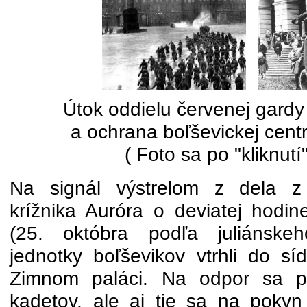
Útok oddielu červenej gardy
a ochrana boľševickej cent
( Foto sa po "kliknutí
Na signál výstrelom z dela z 
krížnika Auróra o deviatej hodi
(25. októbra podľa juliánske
jednotky boľševikov vtrhli do sí
Zimnom paláci. Na odpor sa pos
kadetov, ale aj tie sa na pokyn