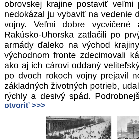
obrovskej krajine postaviť veľmi
nedokázal ju vybaviť na vedenie d
vojny. Veľmi dobre vycvičen
Rakúsko-Uhorska zatlačili po pr
armády ďaleko na východ krajiny
východnom fronte zdecimovali kád
ako aj ich cárovi oddaný veliteľsk
po dvoch rokoch vojny prejavil n
základných životných potrieb, uda
rýchly a desivý spád. Podrobnejš
otvoriť >>>