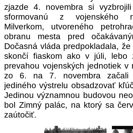
zjazde 4. novembra si vyzbrojili
sformovanú z vojenského r
Milverkom, utvoreného petrohr
obranu mesta pred očakávan
Dočasná vláda predpokladala, že 
skončí fiaskom ako v júli, lebo 
prevahou vojenských jednotiek v 
zo 6. na 7. novembra začali
jediného výstrelu obsadzovať kľú
Jedinou významnou budovou neo
bol Zimný palác, na ktorý sa čer
zaútočiť.