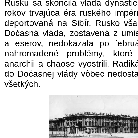
Rusku sa skončila vláda dynast
rokov trvajúca éra ruského impér
deportovaná na Sibír. Rusko vša
Dočasná vláda, zostavená z umi
a eserov, nedokázala po februáro
nahromadené problémy, ktoré
anarchii a chaose vyostrili. Radiká
do Dočasnej vlády vôbec nedostali
všetkých.