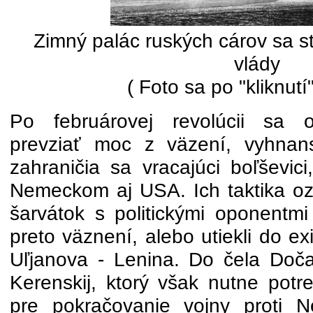
Zimný palác ruských cárov sa s
vlády
( Foto sa po "kliknutí
Po februárovej revolúcii sa 
prevziať moc z väzení, vyhnans
zahraničia sa vracajúci boľševic
Nemeckom aj USA. Ich taktika oz
šarvátok s politickými oponentmi
preto väznení, alebo utiekli do ex
Uľjanova - Lenina. Do čela Doča
Kerenskij, ktorý však nutne potr
pre pokračovanie vojny proti 