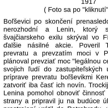
1917
( Foto sa po "kliknutí
Boľševici po skončení prenasledo
nerozhodní a Lenin, ktorý
švajčiarskeho exilu skrýval vo F
ďalšie násilné akcie. Poveril
prevratu a prevzatím moci v P
plánoval prevziať moc "legálnou c
svojich ľudí do zastupiteľských 
príprave prevratu boľševikmi Ker
zatvoriť iba časť ich novín. Trock
Lenina pomohol obnoviť činnosť 
strany a pripravil ju na budúce 