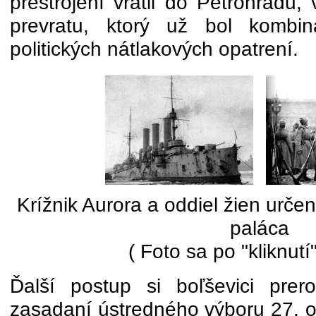
prestrojení vrátil do Petrohradu,
prevratu, ktorý už bol kombin
politických nátlakových opatrení.
Krížnik Aurora a oddiel žien urč
paláca
( Foto sa po "kliknutí
Ďalší postup si boľševici prer
zasadaní ústredného výboru 27. 