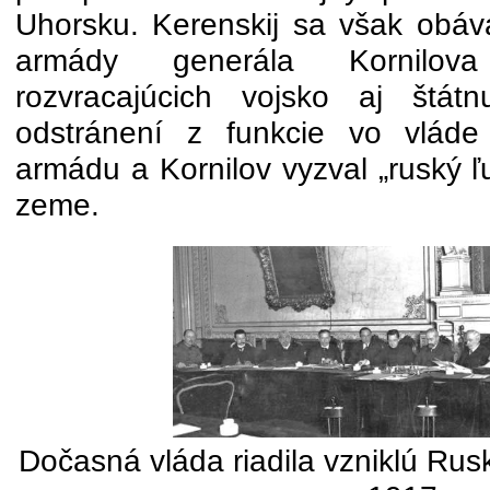
Uhorsku. Kerenskij sa však obával
armády generála Kornilov
rozvracajúcich vojsko aj štát
odstránení z funkcie vo vláde 
armádu a Kornilov vyzval „ruský ľ
zeme.
Dočasná vláda riadila vzniklú Rus