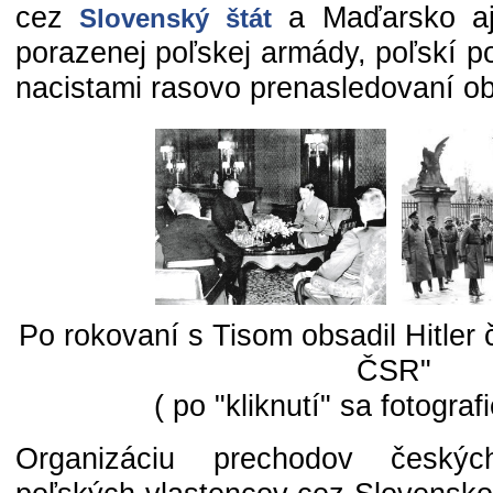
cez
a Maďarsko aj 
Slovenský štát
porazenej poľskej armády, poľskí poli
nacistami rasovo prenasledovaní ob
Po rokovaní s Tisom obsadil Hitler
ČSR"
( po "kliknutí" sa fotograf
Organizáciu prechodov český