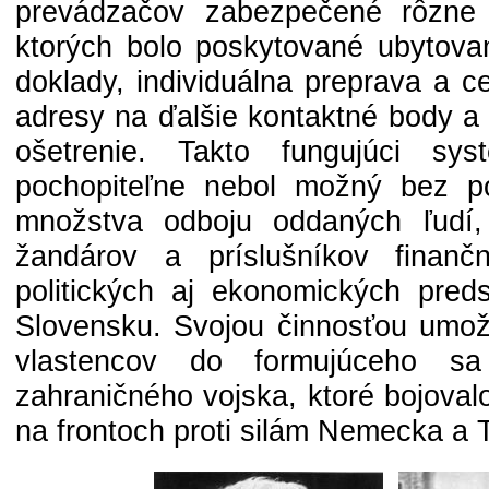
prevádzačov zabezpečené rôzne
ktorých bolo poskytované ubytovan
doklady, individuálna preprava a c
adresy na ďalšie kontaktné body a 
ošetrenie. Takto fungujúci sy
pochopiteľne nebol možný bez p
množstva odboju oddaných ľudí, 
žandárov a príslušníkov finančn
politických aj ekonomických preds
Slovensku. Svojou činnosťou umož
vlastencov do formujúceho s
zahraničného vojska, ktoré bojova
na frontoch proti silám Nemecka a 