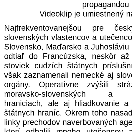
propagandou
Videoklip je umiestnený n
Najfrekventovanejšou pre čes
slovenských vlastencov a utečenco
Slovensko, Maďarsko a Juhosláviu 
odtiaľ do Francúzska, neskôr až
stoviek cudzích štátnych prísluš
však zaznamenali nemecké aj slo
orgány. Operatívne zvýšili st
moravsko-slovenských a poľ
hraniciach, ale aj hliadkovanie a 
štátnych hraníc. Okrem toho nasad
linky prechodov naverbovaných age
ktorí odhalili mnoho utečencov a