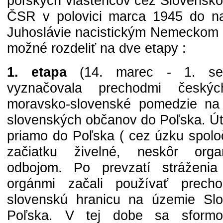
poľských vlastencov cez Slovensko 
ČSR v polovici marca 1945 do na
Juhoslávie nacistickým Nemeckom n
možné rozdeliť na dve etapy :
1. etapa
(14. marec - 1. se
vyznačovala prechodmi český
moravsko-slovenské pomedzie n
slovenských občanov do Poľska. Út
priamo do Poľska ( cez úzku spoloč
začiatku živelné, neskôr org
odbojom. Po prevzatí stráženi
orgánmi začali používať prech
slovenskú hranicu na územie Slo
Poľska. V tej dobe sa sformov