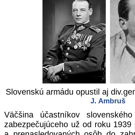
Slovenskú armádu opustil aj div.ge
J. Ambruš
Väčšina účastníkov slovenskéh
zabezpečujúceho už od roku 1939 
a prenasledovaných osôb do zahr