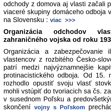
odchody z domova aj vlasti začali 
viaceré skupiny domáceho odboja v
na Slovensku :
viac >>>
Organizácia odchodov vla
zahraničného vojska od roku 19
Organizácia a zabezpečovanie i
vlastencov z rozbitého Česko-slov
patrí medzi najvýznamnejšie kapi
protinacistického odboja. Od 15. 
rozhodlo opustiť svoju vlasť stov
mohli vstúpiť do tvoriacich sa čs. z
v susednom Poľsku a predovšetký
skončení
prechád
vojny s Poľskom