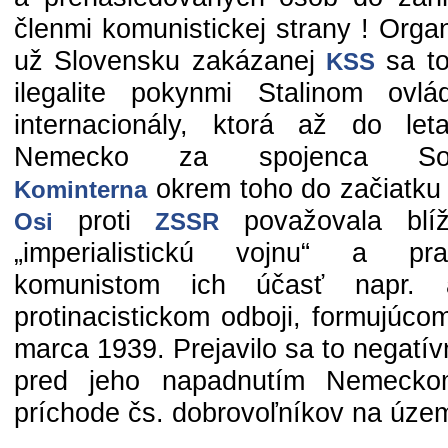
členmi komunistickej strany ! Orga
už Slovensku zakázanej
sa tot
KSS
ilegalite pokynmi Stalinom ovlá
internacionály, ktorá až do le
Nemecko za spojenca Sovi
okrem toho do začiatk
Kominterna
proti
považovala blí
Osi
ZSSR
„imperialistickú vojnu“ a pra
komunistom ich účasť napr. 
protinacistickom odboji, formujúc
marca 1939. Prejavilo sa to negatí
pred jeho napadnutím Nemeck
príchode čs. dobrovoľníkov na územi