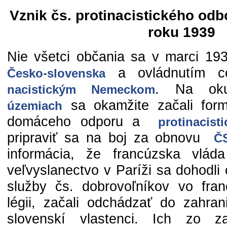
Vznik čs. protinacistického od
roku 1939
Nie všetci občania sa v marci 1939
a ovládnutím ce
Česko-slovenska
. Na ok
nacistickým Nemeckom
sa okamžite začali form
územiach
domáceho odporu a
protinacist
pripraviť sa na boj za obnovu
Č
informácia, že francúzska vlá
veľvyslanectvo v Paríži sa dohodli
služby čs. dobrovoľníkov vo fran
légii, začali odchádzať do zahran
slovenskí vlastenci. Ich zo zač