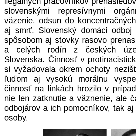
ilegálnych pracovníkov prenasledo
slovenskými represívnymi orgán
väzenie, odsun do koncentračných
aj smrť. Slovenský domáci odboj
spôsobom aj stovky rasovo prena
a celých rodín z českých úz
Slovenska. Činnosť v protinacisti
si vyžadovala okrem ochoty nezi
ľuďom aj vysokú morálnu vyspe
činnosť na linkách hrozilo v prípa
nie len zatknutie a väznenie, ale 
odbojárov a ich pomocníkov, tak aj
osoby.