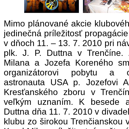
Mimo plánované akcie klubového
jedinečná príležitosť propagácie 
v dňoch 11. – 13. 7. 2010 pri n
plk. J. P. Duttna v Trenčíne. 
Milana a Jozefa Koreného sm
organizátorovi pobytu a o
astronauta USA p. Jozefovi A
Kresťanského zboru v Trenčíne
veľkým uznaním. K besede a
Duttna dňa 11. 7. 2010 v divad
klubu zo širokou Trenčianskou v