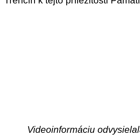
Trenčín k tejto príležitosti Pamätn
Videoinformáciu odvysiela