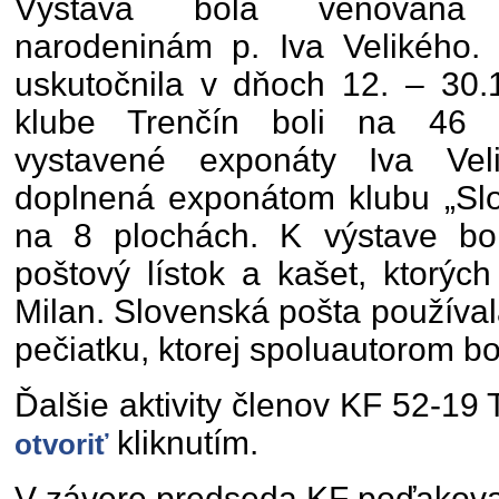
Výstava bola venovaná 
narodeninám p. Iva Velikého. 
uskutočnila v dňoch 12. – 30
klube Trenčín boli na 46 v
vystavené exponáty Iva Vel
doplnená exponátom klubu „Sl
na 8 plochách. K výstave bol 
poštový lístok a kašet, ktorýc
Milan. Slovenská pošta používal
pečiatku, ktorej spoluautorom bol
Ďalšie aktivity členov KF 52-19
kliknutím.
otvoriť
V závere predseda KF poďakoval 