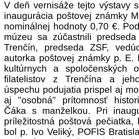
V deň vernisáže tejto výstavy 
inaugurácia poštovej známky M
nominálnej hodnoty 0,70 €. Pod
múzeu sa zúčastnili predseda
Trenčín, predseda ZSF, vedúc
autorka poštovej známky p. E. 
kultúrnych a spoločenských or
filatelistov z Trenčína a jeh
úspechu podujatia prispel aj mo
aj "osobná" prítomnosť histor
Čáka s manželkou. Pri inaugu
príležitostná poštová pečiatka,
bol p. Ivo Veliký, POFIS Bratisla