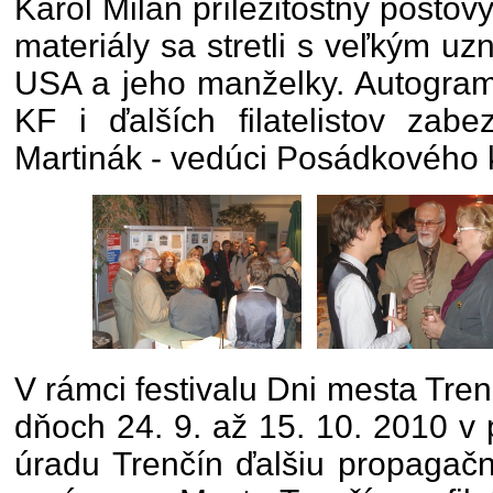
Karol Milan príležitostný poštový
materiály sa stretli s veľkým u
USA a jeho manželky. Autogram
KF i ďalších filatelistov zabe
Martinák - vedúci Posádkového 
V rámci festivalu Dni mesta Tre
dňoch 24. 9. až 15. 10. 2010 v
úradu Trenčín ďalšiu propagačnú