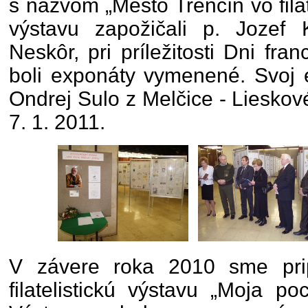
s názvom „Mesto Trenčín vo filat
výstavu zapožičali p. Jozef 
Neskôr, pri príležitosti Dni fran
boli exponáty vymenené. Svoj e
Ondrej Sulo z Melčice - Lieskov
7. 1. 2011.
V závere roka 2010 sme prip
filatelistickú výstavu „Moja p