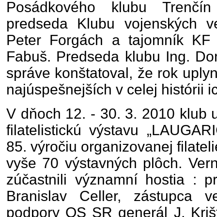
Posádkového klubu Trenčín 
predseda Klubu vojenských ve
Peter Forgách a tajomník KF
Fabuš. Predseda klubu Ing. Dom
správe konštatoval, že rok uply
najúspešnejších v celej histórii i
V dňoch 12. - 30. 3. 2010 klub
filatelistickú výstavu „LAUGA
85. výročiu organizovanej filatel
vyše 70 výstavných plôch. Vern
zúčastnili významní hostia : p
Branislav Celler, zástupca ve
podpory OS SR generál J. Kriš