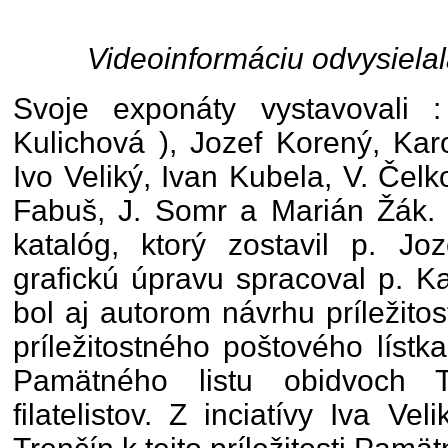
Videoinformáciu odvysiela
Svoje exponáty vystavovali 
Kulichová ), Jozef Korený, Kar
Ivo Veliký, Ivan Kubela, V. Čel
Fabuš, J. Somr a Marián Žák. 
katalóg, ktorý zostavil p. Jo
grafickú úpravu spracoval p. Ka
bol aj autorom návrhu príležitos
príležitostného poštového lístk
Pamätného listu obidvoch T
filatelistov. Z inciatívy Iva V