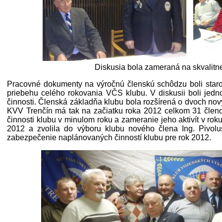
Diskusia bola zameraná na skvalitne
Pracovné dokumenty na výročnú členskú schôdzu boli staros
priebehu celého rokovania VČS klubu. V diskusii boli jedn
činnosti. Členská základňa klubu bola rozšírená o dvoch nov
KVV Trenčín má tak na začiatku roka 2012 celkom 31 členov
činnosti klubu v minulom roku a zameranie jeho aktivít v rok
2012 a zvolila do výboru klubu nového člena Ing. Pivolu
zabezpečenie naplánovaných činností klubu pre rok 2012.