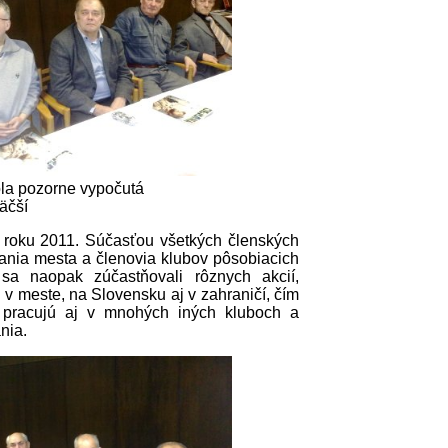
ola pozorne vypočutá
väčší
v roku 2011. Súčasťou všetkých členských
čania mesta a členovia klubov pôsobiacich
a naopak zúčastňovali rôznych akcií,
v meste, na Slovensku aj v zahraničí, čím
n pracujú aj v mnohých iných kluboch a
nia.