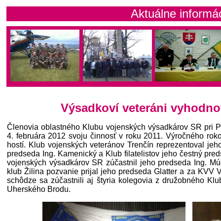
Aktuálne informácie Klubu
Výsadkoví veteráni vyhodnot
Členovia oblastného Klubu vojenských výsadkárov SR pri P
4. februára 2012 svoju činnosť v roku 2011. Výročného roko
hostí. Klub vojenských veteránov Trenčín reprezentoval jeh
predseda Ing. Kamenický a Klub filatelistov jeho čestný pr
vojenských výsadkárov SR zúčastnil jeho predseda Ing. Mú
klub Žilina pozvanie prijal jeho predseda Glatter a za KVV 
schôdze sa zúčastnili aj štyria kolegovia z družobného K
Uherského Brodu.