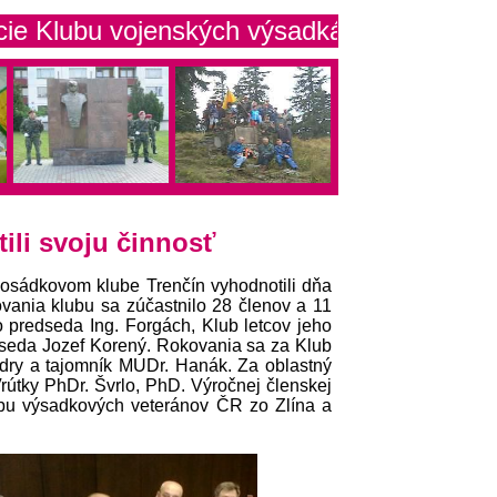
 vojenských výsadkárov Trenčín
ili svoju činnosť
osádkovom klube Trenčín vyhodnotili dňa
vania klubu sa zúčastnilo 28 členov a 11
o predseda Ing. Forgách, Klub letcov jeho
edseda Jozef Korený. Rokovania sa za Klub
dry a tajomník MUDr. Hanák. Za oblastný
Vrútky PhDr. Švrlo, PhD. Výročnej členskej
lubu výsadkových veteránov ČR zo Zlína a