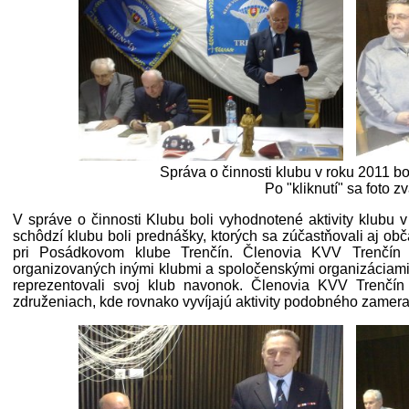
Správa o činnosti klubu v roku 2011 b
Po "kliknutí" sa foto z
V správe o činnosti Klubu boli vyhodnotené aktivity klubu 
schôdzí klubu boli prednášky, ktorých sa zúčastňovali aj ob
pri Posádkovom klube Trenčín. Členovia KVV Trenčín s
organizovaných inými klubmi a spoločenskými organizáciami 
reprezentovali svoj klub navonok. Členovia KVV Trenčí
združeniach, kde rovnako vyvíjajú aktivity podobného zamera