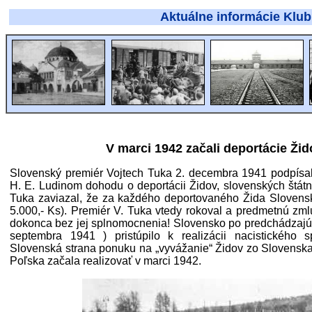
Aktuálne informácie Klubu vojens
V marci 1942 začali deportácie Ži
Slovenský premiér Vojtech Tuka 2. decembra 1941 podpísa
H. E. Ludinom dohodu o deportácii Židov, slovenských štátn
Tuka zaviazal, že za každého deportovaného Žida Slovensk
5.000,- Ks). Premiér V. Tuka vtedy rokoval a predmetnú z
dokonca bez jej splnomocnenia! Slovensko po predchádzajúco
septembra 1941 ) pristúpilo k realizácii nacistického s
Slovenská strana ponuku na „vyvážanie“ Židov zo Sloven
Poľska začala realizovať v marci 1942.