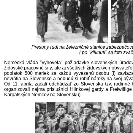
Presuny ľudí na železničné stanice zabezpečov
( po "kliknutí" sa foto zväč
Nemecká vláda "vyhovela" požiadavke slovenských úradov
židovské pracovné sily, ale aj všetkých židovských obyvate
poplatok 500 mariek za každú vyvezenú osobu (!) zaviazal
nevrátia na Slovensko a nebudú si robiť nároky na svoj býv
Od 11. apríla začali odchádzať zo Slovenska tzv. rodinné 
organizovali najmä príslušníci Hlinkovej gardy a Freiwillige
Karpatských Nemcov na Slovensku).