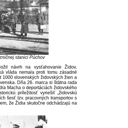
zničnej stanici Púchov
ožil návrh na vysťahovanie Židov.
ská vláda nemala proti tomu zásadné
t 1000 slovenských židovských žien a
ovenska. Dňa 26. marca si štátna rada
ndra Macha o deportáciách židovského
orickú príležitosť vyriešiť „židovskú
ích šesť tzv. pracovných transportov s
em, že Židia skutočne odchádzajú na