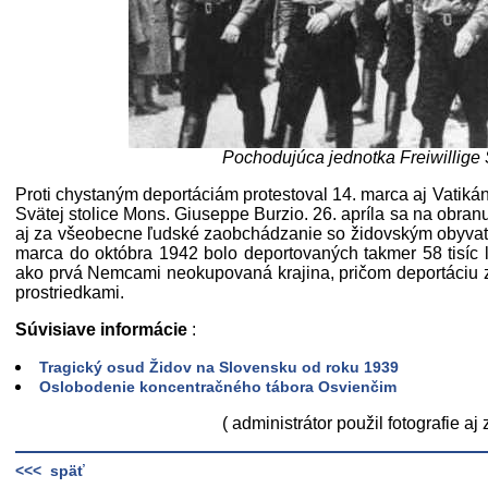
Pochodujúca jednotka Freiwillige 
Proti chystaným deportáciám protestoval 14. marca aj Vatiká
Svätej stolice Mons. Giuseppe Burzio. 26. apríla sa na obra
aj za všeobecne ľudské zaobchádzanie so židovským obyvateľ
marca do októbra 1942 bolo deportovaných takmer 58 tisíc ľ
ako prvá Nemcami neokupovaná krajina, pričom deportáciu
prostriedkami.
Súvisiave informácie
:
Tragický osud Židov na Slovensku od roku 1939
Oslobodenie koncentračného tábora Osvienčim
( administrátor použil fotografie aj 
<<< späť