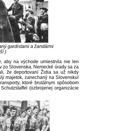
aný gardistami a žandármi
ší )
, aby na východe umiestnila nie len
ľov zo Slovenska. Nemecké úrady sa za
i, že deportovaní Židia sa už nikdy
alý majetok, zanechaný na Slovensku!
transporty, ktoré brutálnym spôsobom
 Schutzstaffel (ozbrojenej organizácie