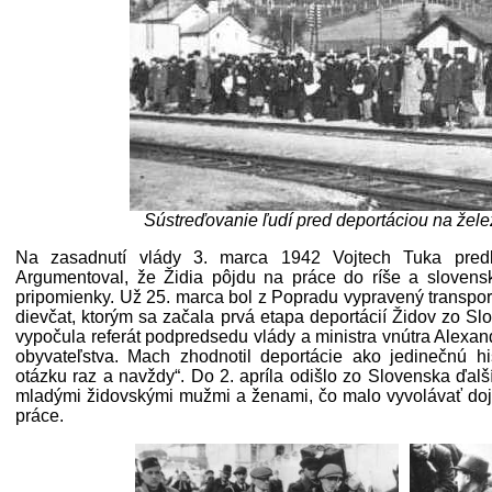
Sústreďovanie ľudí pred deportáciou na žele
Na zasadnutí vlády 3. marca 1942 Vojtech Tuka predl
Argumentoval, že Židia pôjdu na práce do ríše a sloven
pripomienky. Už 25. marca bol z Popradu vypravený transpor
dievčat, ktorým sa začala prvá etapa deportácií Židov zo Sl
vypočula referát podpredsedu vlády a ministra vnútra Alexa
obyvateľstva. Mach zhodnotil deportácie ako jedinečnú hist
otázku raz a navždy“. Do 2. apríla odišlo zo Slovenska ďalš
mladými židovskými mužmi a ženami, čo malo vyvolávať doj
práce.