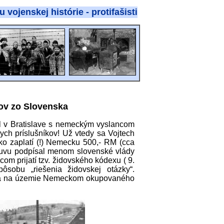
kej histórie - protifašistického odboja
dov zo Slovenska
l v Bratislave s nemeckým vyslancom
ych príslušníkov! Už vtedy sa Vojtech
o zaplatí (!) Nemecku 500,- RM (cca
mluvu podpísal menom slovenské vlády
m prijatí tzv. židovského kódexu ( 9.
pôsobu „riešenia židovskej otázky“.
ska na územie Nemeckom okupovaného