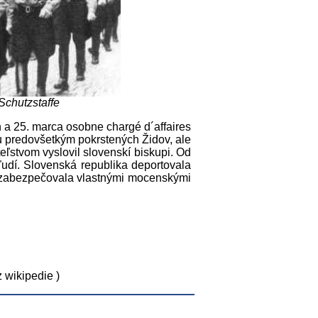
Schutzstaffe
n a 25. marca osobne chargé d´affaires
nu predovšetkým pokrstených Židov, ale
stvom vyslovil slovenskí biskupi. Od
udí. Slovenská republika deportovala
 zabezpečovala vlastnými mocenskými
z wikipedie )