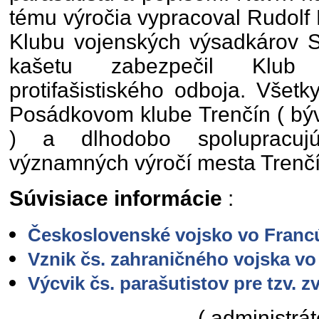
tému výročia vypracoval Rudolf 
Klubu vojenských výsadkárov S
kašetu zabezpečil Klub v
protifašistiského odboja. Všetk
Posádkovom klube Trenčín ( bý
) a dlhodobo spolupracuj
významných výročí mesta Trenčí
Súvisiace informácie
:
Československé vojsko vo Franc
Vznik čs. zahraničného vojska vo 
Výcvik čs. parašutistov pre tzv. z
( administrát