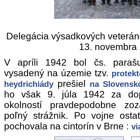
Delegácia výsadkových veteráno
13. novembra
V apríli 1942 bol čs. parašu
vysadený na územie tzv.
protekt
prešiel
heydrichiády
na Slovensk
ho však 9. júla 1942 za dop
okolností pravdepodobne zoz
poľný strážnik. Po vojne ostat
pochovala na cintorín v Brne :
vi