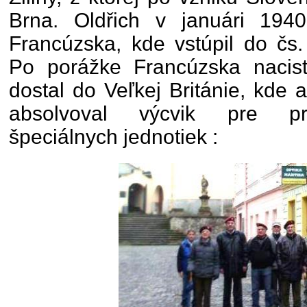
Brna. Oldřich v januári 194
Francúzska, kde vstúpil do čs.
Po porážke Francúzska naci
dostal do Veľkej Británie, kde
absolvoval výcvik pre prís
špeciálnych jednotiek :