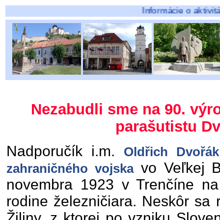
Informácie o aktivitách Klubov
Nezabudli sme na 90. výro
parašutistu D
Nadporučík i.m.
Oldřich Dvořák
vo Veľkej Br
zahraničného vojska
novembra 1923 v Trenčíne na F
rodine železničiara. Neskôr sa
Žiliny, z ktorej po vzniku Slov