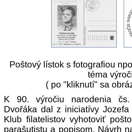
Poštový lístok s fotografiou np
téma výroč
( po "kliknutí" sa obrá
K 90. výročiu narodenia čs. 
Dvořáka dal z iniciatívy Jozef
Klub filatelistov vyhotoviť pošto
parašutistu a popisom. Návrh na