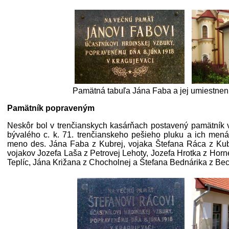
Pamätná tabuľa Jána Faba a jej umiestneni
Pamätník popraveným
Neskôr bol v trenčianskych kasárňach postavený pamätník 
bývalého c. k. 71. trenčianskeho pešieho pluku a ich mená 
meno des. Jána Faba z Kubrej, vojaka Štefana Ráca z Kubr
vojakov Jozefa Laša z Petrovej Lehoty, Jozefa Hrotka z Horn
Teplíc, Jána Križana z Chocholnej a Štefana Bednárika z Be