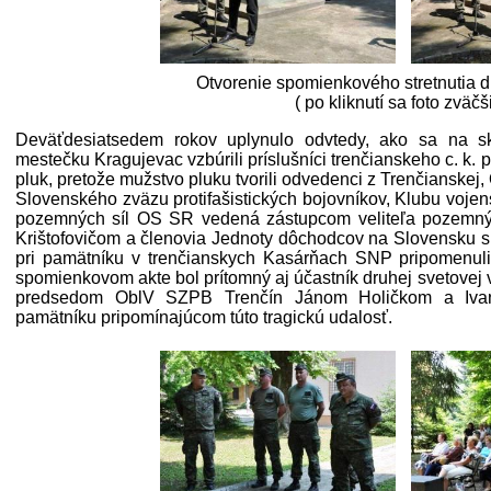
Otvorenie spomienkového stretnutia d
( po kliknutí sa foto zväčš
Deväťdesiatsedem rokov uplynulo odvtedy, ako sa na sk
mestečku Kragujevac vzbúrili príslušníci trenčianskeho c. k. p
pluk, pretože mužstvo pluku tvorili odvedenci z Trenčianskej,
Slovenského zväzu protifašistických bojovníkov, Klubu vojen
pozemných síl OS SR vedená zástupcom veliteľa pozemný
Krištofovičom a členovia Jednoty dôchodcov na Slovensku si
pri pamätníku v trenčianskych Kasárňach SNP pripomenuli 
spomienkovom akte bol prítomný aj účastník druhej svetovej vo
predsedom OblV SZPB Trenčín Jánom Holičkom a Ivano
pamätníku pripomínajúcom túto tragickú udalosť.