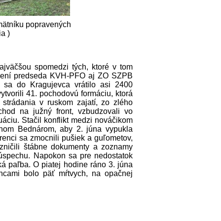
amätníku popravených
ia )
ajväčšou spomedzi tých, ktoré v tom
stúpení predseda KVH-PFO aj ZO SZPB
8 sa do Kragujevca vrátilo asi 2400
ytvorili 41. pochodovú formáciu, ktorá
 strádania v ruskom zajatí, zo zlého
hod na južný front, vzbudzovali vo
uáciu. Stačil konflikt medzi nováčikom
onom Bednárom, aby 2. júna vypukla
úrenci sa zmocnili pušiek a guľometov,
e, zničili štábne dokumenty a zoznamy
eúspechu. Napokon sa pre nedostatok
cká paľba. O piatej hodine ráno 3. júna
ncami bolo päť mŕtvych, na opačnej