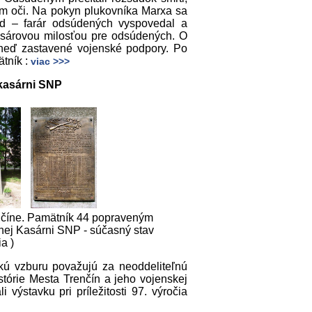
i im oči. Na pokyn plukovníka Marxa sa
rad – farár odsúdených vyspovedal a
s cisárovou milosťou pre odsúdených. O
 hneď zastavené vojenské podpory. Po
tník :
viac >>>
kasárni SNP
nčíne. Pamätník 44 popraveným
ej Kasárni SNP - súčasný stav
ia )
ú vzburu považujú za neoddeliteľnú
tórie Mesta Trenčín a jeho vojenskej
ýstavku pri príležitosti 97. výročia