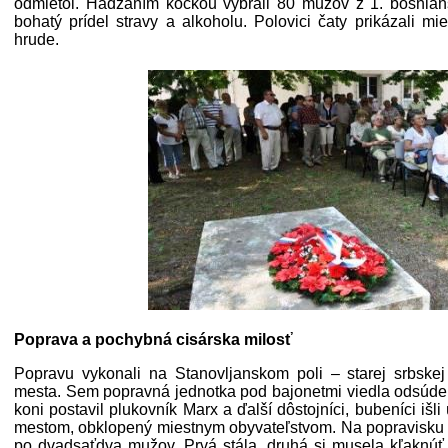
odmietol. Hádzaním kockou vybrali 80 mužov z 1. bosnian
bohatý prídel stravy a alkoholu. Polovici čaty prikázali m
hrude.
Poprava a pochybná cisárska milosť
Popravu vykonali na Stanovljanskom poli – starej srbskej s
mesta. Sem popravná jednotka pod bajonetmi viedla odsúde
koni postavil plukovník Marx a ďalší dôstojníci, bubeníci išl
mestom, obklopený miestnym obyvateľstvom. Na popravisku 
po dvadsaťdva mužov. Prvá stála, druhá si musela kľaknúť.