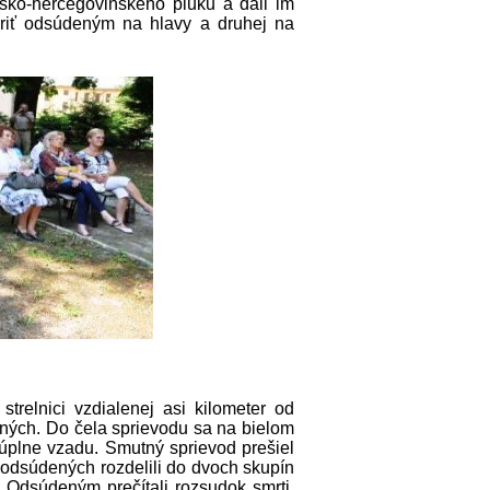
sko-hercegovinského pluku a dali im
ieriť odsúdeným na hlavy a druhej na
trelnici vzdialenej asi kilometer od
ných. Do čela sprievodu sa na bielom
i úplne vzadu. Smutný sprievod prešiel
odsúdených rozdelili do dvoch skupín
 Odsúdeným prečítali rozsudok smrti,