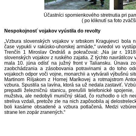
Účastníci spomienkového stretnutia pri p
( po kliknutí sa foto zväčš
Nespokojnosť vojakov vyústila do revolty
„Vzbura slovenských vojakov v srbskom Kragujevci bola n
čase vypukli v rakúsko-uhorskej armáde,“ uviedol vo vy
Trenčín 1 Miroslav Ondráš a pokračoval: „Na jar r. 191
slovenských vojakov z ruského zajatia. Z týchto navrátilcov v
mala 10. júna odísť na južný front v Taliansku. Únava zo
zaobchádzania a zásobovania potravinami a do toho odc
vojakoch odpor voči vojne, monarchii a vytvárali výbušnú sit
Martinom Riljakom z Hornej Maríkovej a rotmajstrom Ant
vzbura. Spustila sa lavína, ktorá sa už nedala zastaviť. Vzb
prepadli železničnú stanicu, prerušili telefonické spojeni
mužstva, ale nedobyli muničný sklad, čo rozhodlo o ich n
streliva vzdali, pretože zle na nich zapôsobila aj delostrele
boli kasárne obsadené a vzbura potlačená. Medzi vzbúre
strane len zopár zranených.“