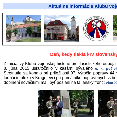
Aktuálne informácie Klubu vojenskej histór
Deň, kedy tiekla krv slovensk
Z iniciatívy Klubu vojenskej histórie protifašistického odb
8. júna 2015 uskutočnilo v kasárni bývalého
c. k. peši
Stretnutie sa konalo pri príležitosti 97. výročia popravy 4
formácie pluku v Kragujevci pri pamätníku popravených vzbúr
doplnení nováčikmi mali byť poslaní na taliansky front :
viac >