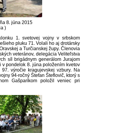
ňa 8. júna 2015
ia )
lonku 1. svetovej vojny v srbskom
ešieho pluku 71. Volali ho aj drotársky
 Oravskej a Turčianskej župy. Členovia
ských veteránov, delegácia Veliteľstva
ch síl brigádnym generálom Jurajom
 v pondelok 8. júna položením kvetov
97. výročie kragujevskej vzbury. Na
jny 94-ročný Štefan Šteflovič, ktorý s
m Gašparíkom položil veniec pri