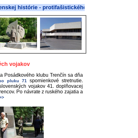
ie - protifašistického odboja
ých vojakov
oja a Posádkového klubu Trenčín sa dňa
spomienkové stretnutie.
eho pluku 71
4 slovenských vojakov 41. doplňovacej
encov. Po návrate z ruského zajatia a
>>