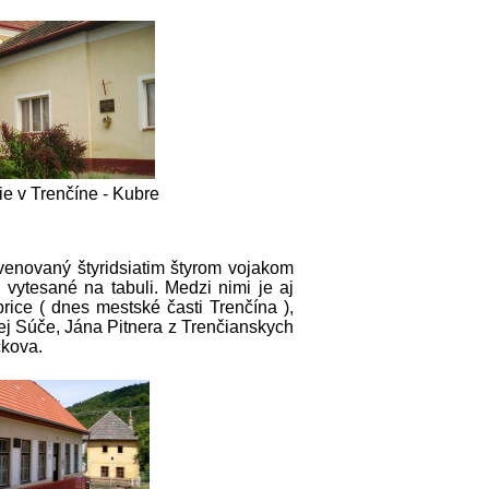
e v Trenčíne - Kubre
venovaný štyridsiatim štyrom vojakom
vytesané na tabuli. Medzi nimi je aj
ice ( dnes mestské časti Trenčína ),
ej Súče, Jána Pitnera z Trenčianskych
ckova.