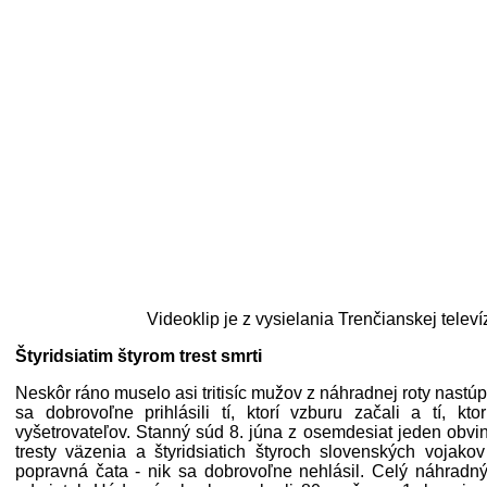
Videoklip je z vysielania Trenčianskej televí
Štyridsiatim štyrom trest smrti
Neskôr ráno muselo asi tritisíc mužov z náhradnej roty nastúp
sa dobrovoľne prihlásili tí, ktorí vzburu začali a tí, k
vyšetrovateľov. Stanný súd 8. júna z osemdesiat jeden obv
tresty väzenia a štyridsiatich štyroch slovenských vojako
popravná čata - nik sa dobrovoľne nehlásil. Celý náhradný 