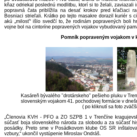
kňaz odriekal poslednú modlitbu, ktorí si to želali, zaviazal
popravná čata priblížila na desať krokov pred kľačiaci 
Bosniaci strieľali. Krátko po tejto masakre dorazil kuriér 
akú „milosť“ išlo svedčí to, že rodinám popravených boli
vojne bol na cintoríne popravených vojakov vybudovaný pamä
Pomník popraveným vojakom v 
Kasáreň bývalého "drotárskeho" pešieho pluku v Tre
slovenským vojakom 41. pochodovej formácie v dnešn
( po kliknutí sa foto zväčš
„Členovia KVH - PFO a ZO SZPB 1 v Trenčíne kragujevsk
súčasť boja slovenského národa za slobodu a za súčasť his
posádky. Preto sme v Posádkovom klube OS SR inštalovali v
vzbury,“ ukončil vystúpenie Miroslav Ondráš.