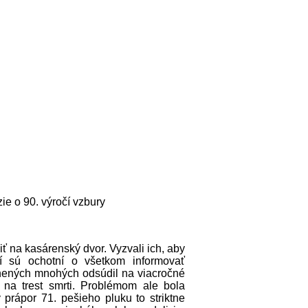
zie o 90. výročí vzbury
iť na kasárenský dvor. Vyzvali ich, aby
torí sú ochotní o všetkom informovať
inených mnohých odsúdil na viacročné
v na trest smrti. Problémom ale bola
prápor 71. pešieho pluku to striktne