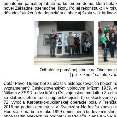
odhalením pamätnej tabule na kultúrnom dome, ktorá bola
novej Základnej osemročnej školy. Po jej rekonštrukcii v ro
dôvodov“ uložená do depozitára a obec aj škola sa k hrdinovi 
Odhalenie pamätnej tabule na Obecnom ú
( po "kliknutí" sa foto zväč
Čatár Pavol Hudec bol za účasť v oslobodzovacích bojoch
vyznamenaný Československým vojnovým krížom 1939, v
štítkom v ZSSR a dva krát (!) Čs. vojenskou medailou Za chr
sa stal nositeľom troch najprestížnejších (!) československýc
72. výročia Karpatsko-duklianskej operácie bola v Trenči
2016 na podnet gen.mjr. v. v. Svetozára Naďoviča znova o
Hudeca, ktorá bola v roku 1959 umiestnená budove miestnej 
obce Martin Markech na podnet S. Naďoviča, člena KG SR a