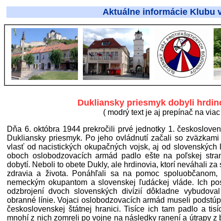
Aktuálne informácie Klubu vojensk
Dukliansky priesmyk dobyli hrdino
( modrý text je aj prepínač na viac 
Dňa 6. októbra 1944 prekročili prvé jednotky 1. českoslo
Dukliansky priesmyk. Po jeho ovládnutí začali so zväzkam
vlasť od nacistických okupačných vojsk, aj od slovenských 
oboch oslobodzovacích armád padlo ešte na poľskej stra
dobytí. Neboli to obete Dukly, ale hrdinovia, ktorí neváhali za
zdravia a života. Ponáhľali sa na pomoc spoluobčanom, k
nemeckým okupantom a slovenskej ľudáckej vláde. Ich post
odzbrojení dvoch slovenských divízií dôkladne vybudova
obranné línie. Vojaci oslobodzovacích armád museli podstúpi
československej štátnej hranici. Tisíce ich tam padlo a ti
mnohí z nich zomreli po vojne na následky ranení a útrapy z 