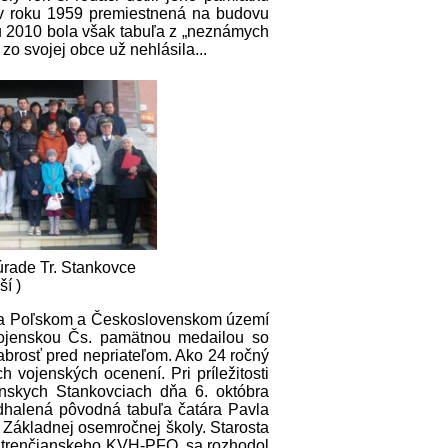
 v roku 1959 premiestnená na budovu
ku 2010 bola však tabuľa z „neznámych
zo svojej obce už nehlásila...
rade Tr. Stankovce
ší )
 na Poľskom a Československom území
ojenskou Čs. pamätnou medailou so
abrosť pred nepriateľom. Ako 24 ročný
h vojenských ocenení. Pri príležitosti
anskych Stankovciach dňa 6. októbra
dhalená pôvodná tabuľa čatára Pavla
Základnej osemročnej školy. Starosta
 trenčianskeho KVH-PFO, sa rozhodol