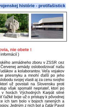
ej histórie - protifašistického odboja
via, nie obete !
informácií )
venského armádneho zboru v ZSSR cez
i Červenej armády oslobodzovať našu
ľudákov a kolaborantov. Veľa vojakov
ne priesmyku a mnohí ďalší po jeho
 slobodu svojej vlasti aj za cenu svojho
torí už povstali na Slovensku proti
up však spomalil nepriateľ, ktorí po
l v horách Východných Karpát silné
ť ťažké boje už o prístupy k pôvodnej
síce ich tam bolo v bojoch ranených a
bojov. Jedným z nich bol a čatár Pavol