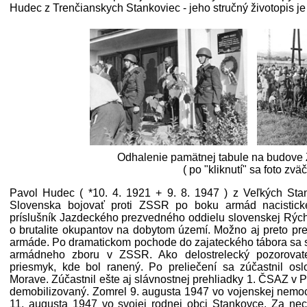
Hudec z Trenčianskych Stankoviec - jeho stručný životopis je 
Odhalenie pamätnej tabule na budove
( po "kliknutí" sa foto zväč
Pavol Hudec ( *10. 4. 1921 + 9. 8. 1947 ) z Veľkých Sta
Slovenska bojovať proti ZSSR po boku armád nacistick
príslušník Jazdeckého prezvedného oddielu slovenskej Rýchl
o brutalite okupantov na dobytom území. Možno aj preto pre
armáde. Po dramatickom pochode do zajateckého tábora sa s
armádneho zboru v ZSSR. Ako delostrelecký pozorovate
priesmyk, kde bol ranený. Po preliečení sa zúčastnil o
Morave. Zúčastnil ešte aj slávnostnej prehliadky 1. ČSAZ v 
demobilizovaný. Zomrel 9. augusta 1947 vo vojenskej nemoc
11. augusta 1947 vo svojej rodnej obci Stankovce. Za necel