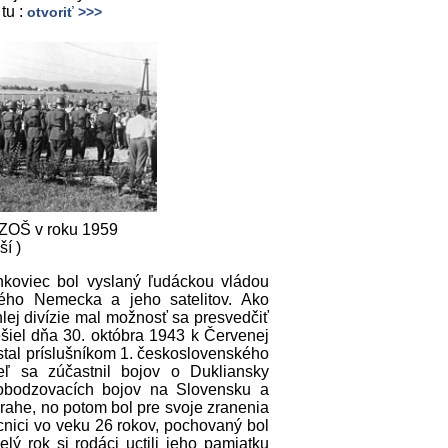
tu :
otvoriť >>>
 ZOŠ v roku 1959
ší )
nkoviec bol vyslaný ľudáckou vládou
ého Nemecka a jeho satelitov. Ako
ej divízie mal možnosť sa presvedčiť
šiel dňa 30. októbra 1943 k Červenej
tal príslušníkom 1. československého
ľ sa zúčastnil bojov o Dukliansky
slobodzovacích bojov na Slovensku a
Prahe, no potom bol pre svoje zranenia
nici vo veku 26 rokov, pochovaný bol
ý rok si rodáci uctili jeho pamiatku