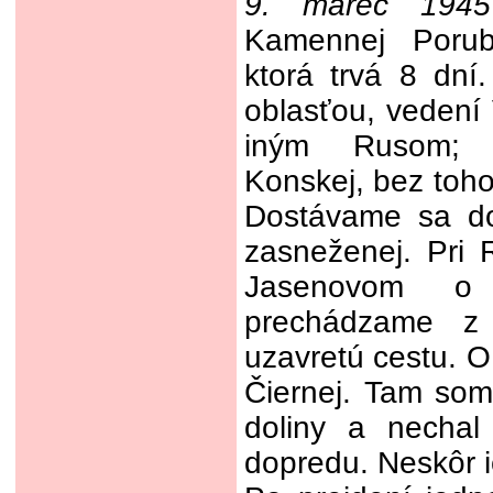
9. marec 1945
Kamennej Porub
ktorá trvá 8 dní
oblasťou, veden
iným Rusom; 
Konskej, bez toho
Dostávame sa do
zasneženej. Pri 
Jasenovom o
prechádzame z 
uzavretú cestu. O
Čiernej. Tam som
doliny a nechal
dopredu. Neskôr 