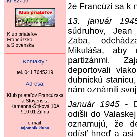
KF 52 - 19
že Francúzi sa k n
13. január 194
súdruhov, Jean
Klub priateľov
Zaba, odchádz
Francúzska
a Slovenska
Mikuláša, aby n
partizánmi. Z
Kontakty :
deportovali vla
tel. 041 7645219
dubnickú stanicu, 
Adresa:
nám oznámili svoje
Klub priateľov Francúzska
a Slovenska
Január 1945
- Br
Kamenná-Štrková 10A
910 01 Žilina
odišli do Valaske
oznamujú, že d
e-mail:
tajomník klubu
odísť hneď a asi 