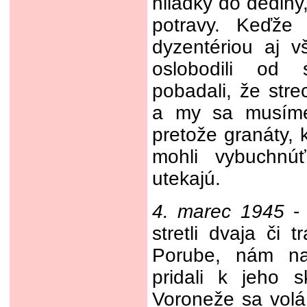
hliadky do dediny,
potravy. Keďže
dyzentériou aj 
oslobodili od 
pobadali, že stre
a my sa musíme 
pretože granáty, 
mohli vybuchnúť
utekajú.
4. marec 1945
- 
stretli dvaja či 
Porube, nám na
pridali k jeho 
Voroneže sa volá