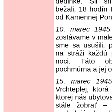
dedinke. Šli s
bežali, 18 hodín
od Kamennej Por
10. marec 1945
zostávame v male
sme sa usušili, pr
na stráži každú
noci. Táto o
pochmúrna a jej o
15. marec 1945
Vrchteplej, ktorá
ktorej nás ubytov
stále žobrať –