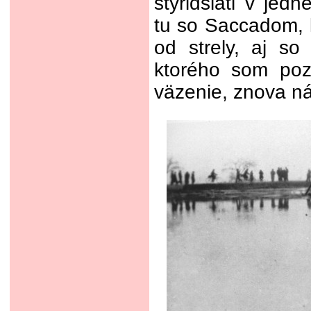
štyridsiati v jed
tu so Saccadom, 
od strely, aj s
ktorého som poz
väzenie, znova ná