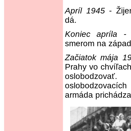
Apríl 1945
- Žije
dá.
Koniec apríla
- 
smerom na západ,
Začiatok mája 1
Prahy vo chvíľac
oslobodzovať
oslobodzovacíc
armáda prichádza