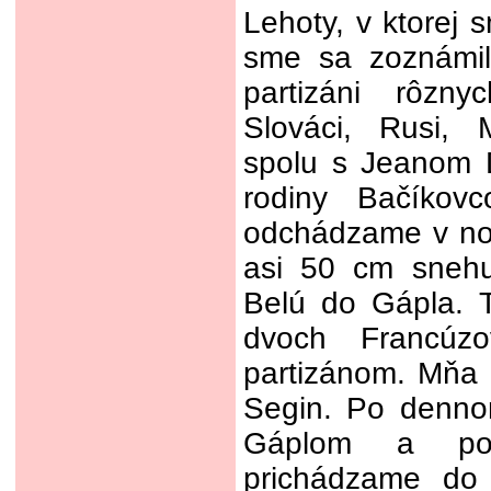
Lehoty, v ktorej s
sme sa zoznámil
partizáni rôzny
Slováci, Rusi, 
spolu s Jeanom 
rodiny Bačíkov
odchádzame v noc
asi 50 cm snehu
Belú do Gápla. T
dvoch Francúz
partizánom. Mňa d
Segin. Po denno
Gáplom a po 
prichádzame do 