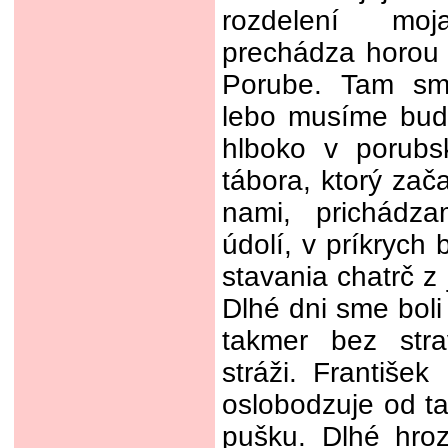
rozdelení mo
prechádza horou
Porube. Tam sme
lebo musíme budo
hlboko v porubs
tábora, ktorý zač
nami, prichádz
údolí, v príkryc
stavania chatrč z j
Dlhé dni sme boli
takmer bez stra
stráži. Františe
oslobodzuje od ta
pušku. Dlhé hro