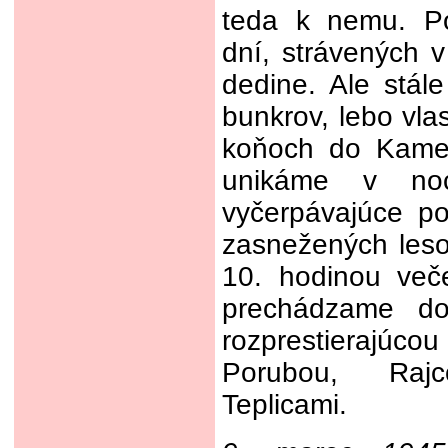
teda k nemu. P
dní, strávených v
dedine. Ale stál
bunkrov, lebo vla
koňoch do Kamen
unikáme v noc
vyčerpávajúce p
zasnežených leso
10. hodinou več
prechádzame d
rozprestierajúc
Porubou, Ra
Teplicami.