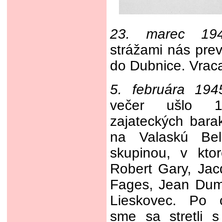
23. marec 19
strážami nás prev
do Dubnice. Vraca
5. februára 194
večer ušlo 
zajateckých bar
na Valaskú Be
skupinou, v kto
Robert Gary, Ja
Fages, Jean Dum
Lieskovec. Po 
sme sa stretli s