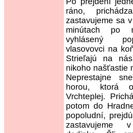
Po prejdení jedn
ráno, prichá
zastavujeme sa v
minútach po 
vyhlásený pop
vlasovovci na ko
Strieľajú na ná
nikoho našťastie n
Neprestajne sn
horou, ktorá 
Vrchteplej. Pric
potom do Hradne
popoludní, prejd
zastavujeme 