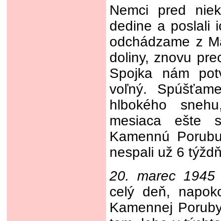
Nemci pred niek
dedine a poslali 
odchádzame z Ma
doliny, znovu p
Spojka nám potv
voľný. Spúšťam
hlbokého snehu
mesiaca ešte s
Kamennú Porubu
nespali už 6 týžd
20. marec 1945
celý deň, napo
Kamennej Poruby