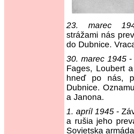
23. marec 19
strážami nás prev
do Dubnice. Vraca
30. marec 1945
- 
Fages, Loubert a
hneď po nás, pr
Dubnice. Oznamu
a Janona.
1. apríl 1945
- Záv
a rušia jeho prev
Sovietska armáda