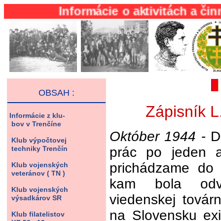
Informácie o aktivitách a činnosti KL
OBSAH :
Zápisník 
Informácie z klu-
bov v Trenčíne
Október 1944
- D
Klub výpočtovej
techniky Trenčín
prác po jeden a
prichádzame do
Klub vojenských
veteránov ( TN )
kam bola odv
Klub vojenských
viedenskej tová
výsadkárov SR
na Slovensku exi
Klub filatelistov