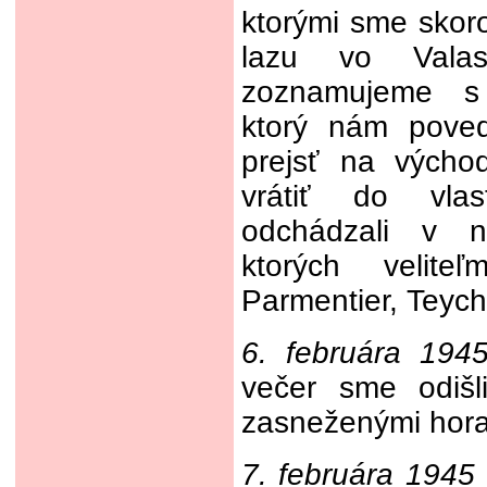
ktorými sme skoro
lazu vo Vala
zoznamujeme s 
ktorý nám pove
prejsť na výcho
vrátiť do vlas
odchádzali v ni
ktorých velite
Parmentier, Teyc
6. februára 194
večer sme odišl
zasneženými hora
7. februára 1945