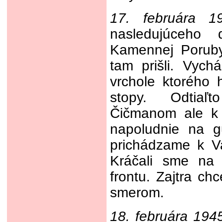
17. februára 1
nasledujúceho
Kamennej Poruby
tam prišli. Vyc
vrchole ktorého 
stopy. Odtia
Čičmanom ale k
napoludnie na g
prichádzame k Val
Kráčali sme na
frontu. Zajtra c
smerom.
18. februára 194