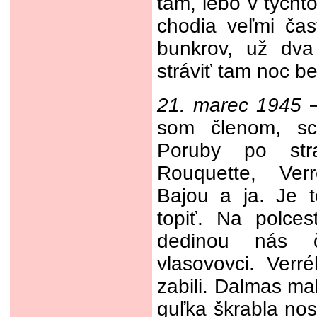
tam, lebo v týcht
chodia veľmi ča
bunkrov, už dva
stráviť tam noc be
21. marec 1945
–
som členom, s
Poruby po str
Rouquette, Ver
Bajou a ja. Je 
topiť. Na polce
dedinou nás ča
vlasovovci. Verré
zabili. Dalmas m
guľka škrabla nos