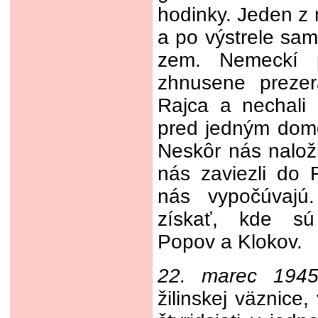
hodinky. Jeden z n
a po výstrele s
zem. Nemeckí p
zhnusene prezer
Rajca a nechali
pred jedným domo
Neskôr nás nalož
nás zaviezli do 
nás vypočúvajú
získať, kde sú 
Popov a Klokov.
22. marec 194
žilinskej väznice,