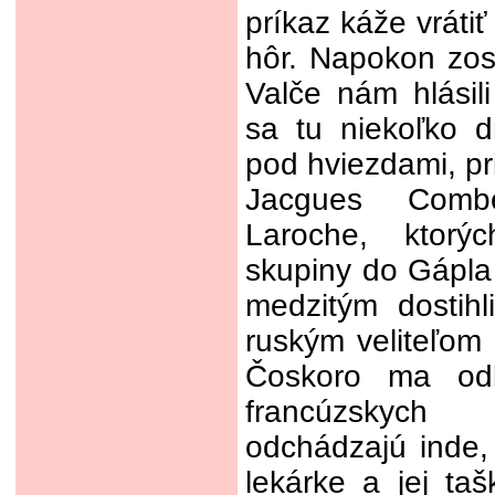
príkaz káže vrátiť
hôr. Napokon zos
Valče nám hlásil
sa tu niekoľko 
pod hviezdami, pr
Jacgues Com
Laroche, ktorý
skupiny do Gápla
medzitým dostih
ruským veliteľom
Čoskoro ma odlu
francúzskych 
odchádzajú inde,
lekárke a jej ta