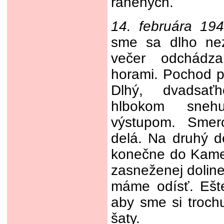
ranených.
14. februára 19
sme sa dlho nez
večer odchádz
horami. Pochod p
Dlhý, dvadsať
hlbokom sneh
výstupom. Smer
delá. Na druhý 
konečne do Kame
zasneženej doline
máme odísť. Ešt
aby sme si trochu 
šaty.