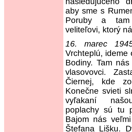
nasledujúceho d
aby sme s Rumen
Poruby a tam 
veliteľovi, ktorý 
16. marec 194
Vrchteplú, idem
Bodiny. Tam nás
vlasovovci. Zas
Čiernej, kde z
Konečne svieti sl
vyľakaní naš
poplachy sú tu 
Bajom nás veľmi 
Štefana Lišku. D