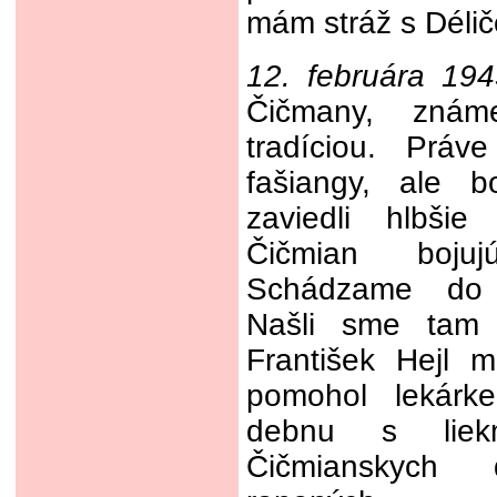
mám stráž s Déli
12. februára 194
Čičmany, známe
tradíciou. Práv
fašiangy, ale b
zaviedli hlbšie
Čičmian boju
Schádzame do 
Našli sme tam 
František Hejl 
pomohol lekárk
debnu s lie
Čičmianskych