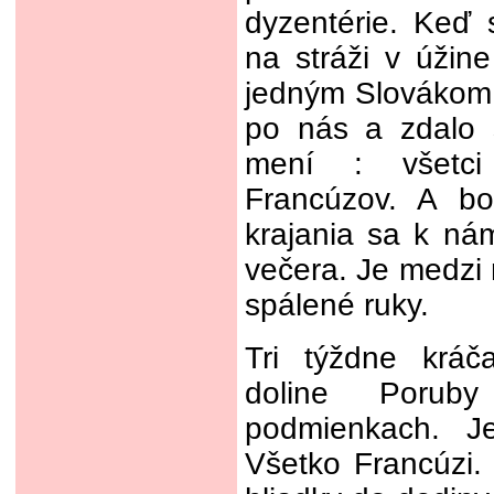
dyzentérie. Keď
na stráži v úžin
jedným Slovákom 
po nás a zdalo 
mení : všetci
Francúzov. A bo
krajania sa k nám
večera. Je medzi 
spálené ruky.
Tri týždne kráč
doline Poruby
podmienkach. Je
Všetko Francúzi.