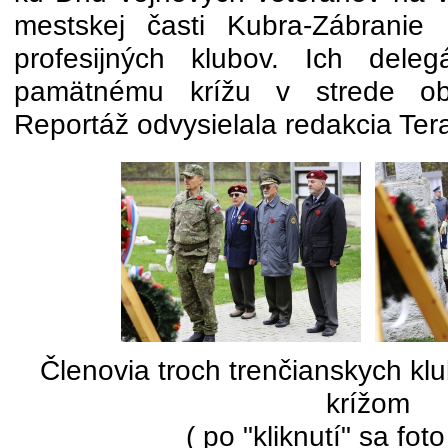
mestskej časti Kubra-Zábranie 
profesijných klubov. Ich deleg
pamätnému krížu v strede obn
Reportáž odvysielala redakcia Ter
Členovia troch trenčianskych k
krížom
( po "kliknutí" sa foto