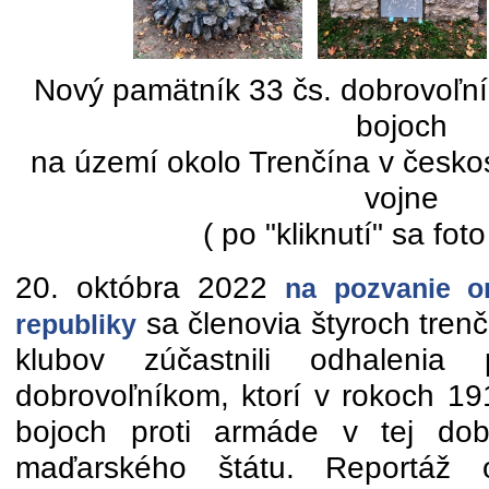
Nový pamätník 33 čs. dobrovoľník
bojoch
na území okolo Trenčína v česk
vojne
( po "kliknutí" sa foto
20. októbra 2022
na pozvanie o
sa členovia štyroch trenč
republiky
klubov zúčastnili odhalenia
dobrovoľníkom, ktorí v rokoch 19
bojoch proti armáde v tej do
maďarského štátu. Reportáž od