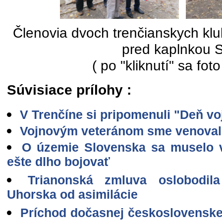
Členovia dvoch trenčianskych k
pred kaplnkou 
( po "kliknutí" sa foto
Súvisiace prílohy :
V Trenčíne si pripomenuli "Deň v
Vojnovým veteránom sme venoval
O územie Slovenska sa muselo 
ešte dlho bojovať
Trianonská zmluva oslobodil
Uhorska od asimilácie
Príchod dočasnej československe