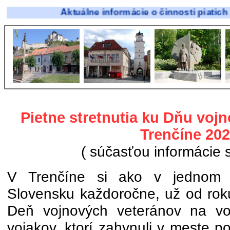
Aktuálne informácie o činnosti piatich profe
Pietne stretnutia ku Dňu voj
Trenčíne 20
( súčasťou informácie s
V Trenčíne si ako v jednom 
Slovensku každoročne, už od ro
Deň vojnových veteránov na voj
vojakov, ktorí zahynuli v meste po