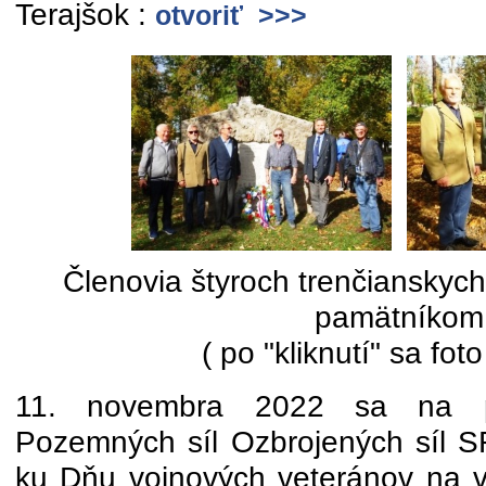
Terajšok :
otvoriť >>>
Členovia štyroch trenčianskyc
pamätníkom
( po "kliknutí" sa foto
11. novembra 2022 sa na poz
Pozemných síl Ozbrojených síl SR 
ku Dňu vojnových veteránov na v