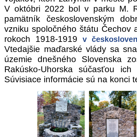
V októbri 2022 bol v parku M. R
pamätník československým dobr
vzniku spoločného štátu Čechov a
rokoch 1918-1919
v českoslove
Vtedajšie maďarské vlády sa snaži
územie dnešného Slovenska zos
Rakúsko-Uhorska súčasťou ich 
Súvisiace informácie sú na konci te