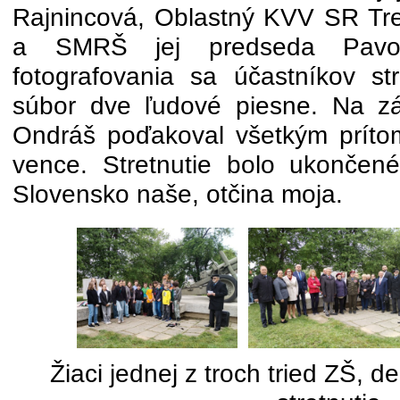
Rajnincová, Oblastný KVV SR Tre
a SMRŠ jej predseda Pavol
fotografovania sa účastníkov str
súbor dve ľudové piesne. Na zá
Ondráš poďakoval všetkým príto
vence. Stretnutie bolo ukončen
Slovensko naše, otčina moja.
Žiaci jednej z troch tried ZŠ, d