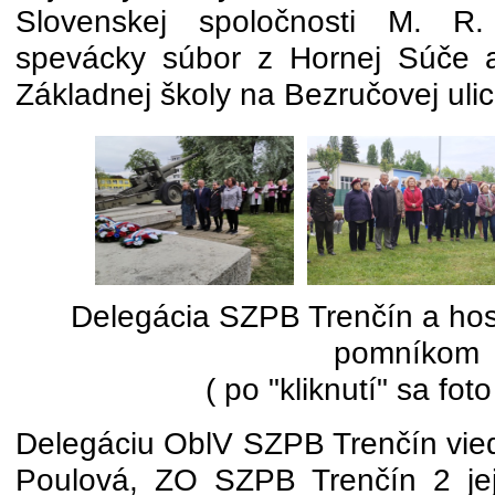
Slovenskej spoločnosti M. R. 
spevácky súbor z Hornej Súče a 
Základnej školy na Bezručovej ulici
Delegácia SZPB Trenčín a host
pomníkom
( po "kliknutí" sa foto
Delegáciu OblV SZPB Trenčín vied
Poulová, ZO SZPB Trenčín 2 je