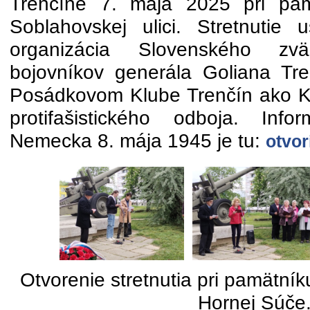
Trenčíne 7. mája 2025 pri pa
Soblahovskej ulici. Stretnutie 
organizácia Slovenského zväzu
bojovníkov generála Goliana Tr
Posádkovom Klube Trenčín ako Klu
protifašistického odboja. Info
Nemecka 8. mája 1945 je tu:
otvor
Otvorenie stretnutia pri pamätní
Hornej Súče