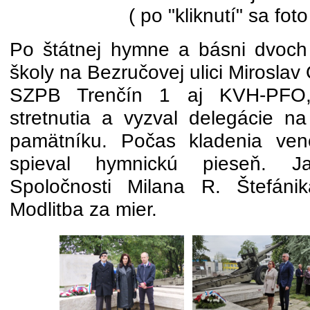
( po "kliknutí" sa foto
Po štátnej hymne a básni dvoch
školy na Bezručovej ulici Mirosla
SZPB Trenčín 1 aj KVH-PFO, p
stretnutia a vyzval delegácie n
pamätníku. Počas kladenia ven
spieval hymnickú pieseň. 
Spoločnosti Milana R. Štefáni
Modlitba za mier.