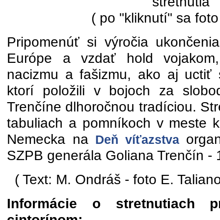
stretnutia
( po "kliknutí" sa foto
Pripomenúť si výročia ukončenia 
Európe a vzdať hold vojakom, k
nacizmu a fašizmu, ako aj uctiť 
ktorí položili v bojoch za slobo
Trenčíne dlhoročnou tradíciou. St
tabuliach a pomníkoch v meste k 
Nemecka na
organ
Deň víťazstva
SZPB generála Goliana Trenčín - 
( Text: M. Ondráš - foto E. Talia
Informácie o stretnutiach 
cintorínom: