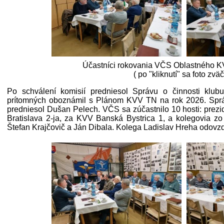
Účastníci rokovania VČS Oblastného K
( po "kliknutí" sa foto zväč
Po schválení komisií predniesol Správu o činnosti klub
prítomných oboznámil s Plánom KVV TN na rok 2026. Sprá
predniesol Dušan Pelech. VČS sa zúčastnilo 10 hosti: pre
Bratislava 2-ja, za KVV Banská Bystrica 1, a kolegovia zo
Štefan Krajčovič a Ján Dibala. Kolega Ladislav Hreha odovz