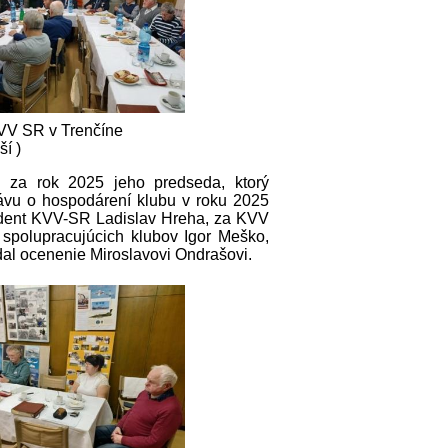
VV SR v Trenčíne
ší )
u za rok 2025 jeho predseda, ktorý
vu o hospodárení klubu v roku 2025
zident KVV-SR Ladislav Hreha, za KVV
 spolupracujúcich klubov Igor Meško,
dal ocenenie Miroslavovi Ondrašovi.