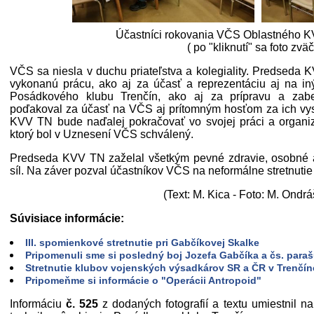
Účastníci rokovania VČS Oblastného K
( po "kliknutí" sa foto zväč
VČS sa niesla v duchu priateľstva a kolegiality. Predsed
vykonanú prácu, ako aj za účasť a reprezentáciu aj na in
Posádkového klubu Trenčín, ako aj za prípravu a zab
poďakoval za účasť na VČS aj prítomným hosťom za ich vystú
KVV TN bude naďalej pokračovať vo svojej práci a organiz
ktorý bol v Uznesení VČS schválený.
Predseda KVV TN zaželal všetkým pevné zdravie, osobné a
síl. Na záver pozval účastníkov VČS na neformálne stretnutie
(Text: M. Kica - Foto: M. Ondrá
Súvisiace informácie:
III. spomienkové stretnutie pri Gabčíkovej Skalke
Pripomenuli sme si posledný boj Jozefa Gabčíka a čs. paraš
Stretnutie klubov vojenských výsadkárov SR a ČR v Trenčín
Pripomeňme si informácie o "Operácii Antropoid"
Informáciu
č. 525
z dodaných fotografií a textu umiestnil n