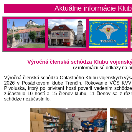
Aktuálne informácie Klubu voj
Výročná členská schôdza Klubu vojenský
(v informácii sú odkazy na pr
Výročná členská schôdza Oblastného Klubu vojenských výsa
2026 v Posádkovom klube Trenčín. Rokovanie VČS KVV T
Pivoluska, ktorý po privítaní hosti poveril vedením schôd
zúčastnilo 10 hostí a 15 členov klubu, 11 členov sa z rô
schôdze nezúčastnilo.