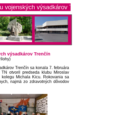
enských výsadkárov Trenčín
ch výsadkárov Trenčín
ílohy)
dkárov Trenčín sa konala 7. februára
N otvoril predseda klubu Miroslav
ze kolegu Michala Kicu. Rokovania sa
znych, najmä zo zdravotných dôvodov