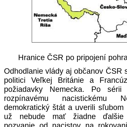
Hranice ČSR po pripojení pohr
Odhodlanie vlády aj občanov ČSR sa
politici Veľkej Británie a Francúz
požiadavky Nemecka. Po sérii
rozpínavému nacistickému N
demokratický štát a uverili sľubom
už nebude mať žiadne ďalšie p
pozvanie od nacistov na rokovan