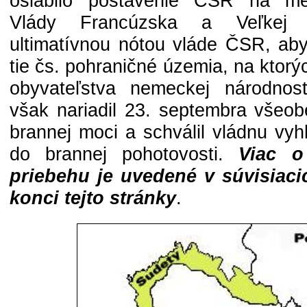
oslabilo postavenie ČSR na me
Vlády Francúzska a Veľkej Br
ultimatívnou nótou vláde ČSR, ab
tie čs. pohraničné územia, na ktorý
obyvateľstva nemeckej národnost
však nariadil 23. septembra všeob
brannej moci a schválil vládnu vyh
do brannej pohotovosti.
Viac o
priebehu je uvedené v súvisiaci
konci tejto stránky
.