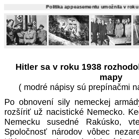
Politika appeasementu umožnila v roku 1938 Hitler
Hitler sa v roku 1938 rozhod
mapy
( modré nápisy sú prepínačmi na
Po obnovení sily nemeckej armády
rozšíriť už nacistické Nemecko. Keď
Nemecku susedné Rakúsko, vted
Spoločnosť národov vôbec nezare