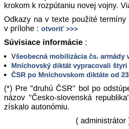
krokom k rozpútaniu novej vojny. Via
Odkazy na v texte použité termíny
v prílohe :
otvoriť >>>
Súvisiace informácie
:
Všeobecná mobilizácia čs. armády 
Mníchovský diktát vypracovali štyr
ČSR po Mníchovskom diktáte od 23.
(*) Pre "druhú ČSR" bol po odstúpe
názov "Česko-slovenská republika"
získalo autonómiu.
( administrátor 