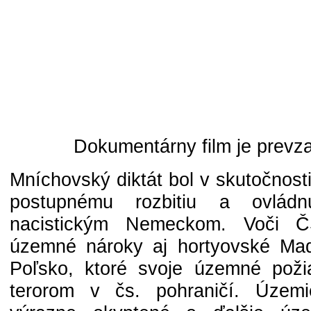
Dokumentárny film je prevz
Mníchovský diktát bol v skutočnost
postupnému rozbitiu a ovlád
nacistickým Nemeckom. Voči Č
územné nároky aj hortyovské Ma
Poľsko, ktoré svoje územné požia
terorom v čs. pohraničí. Úze