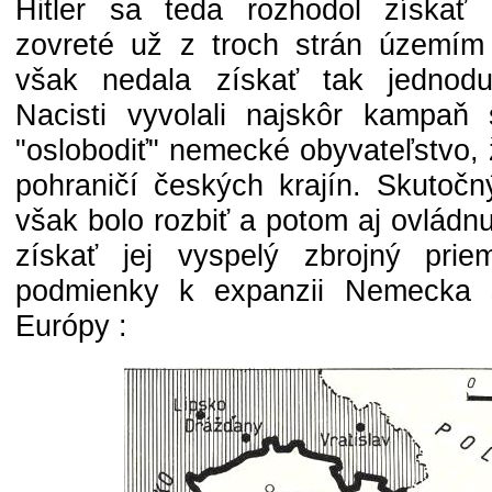
Hitler sa teda rozhodol získať 
zovreté už z troch strán územ
však nedala získať tak jednod
Nacisti vyvolali najskôr kampaň 
"oslobodiť" nemecké obyvateľstvo, 
pohraničí českých krajín. Skuto
však bolo rozbiť a potom aj ovládn
získať jej vyspelý zbrojný prie
podmienky k expanzii Nemecka
Európy :