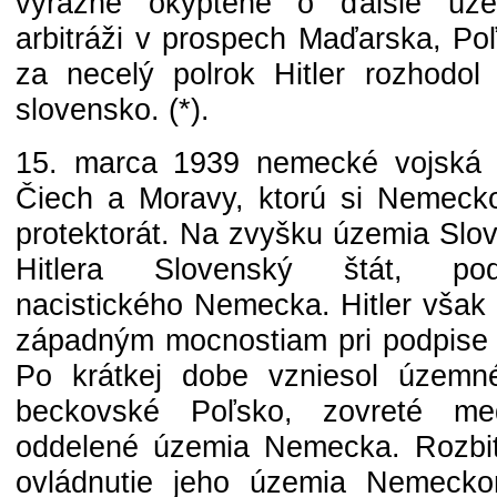
výrazne okyptené o ďalšie úze
arbitráži v prospech Maďarska, Po
za necelý polrok Hitler rozhodol
slovensko. (*).
15. marca 1939 nemecké vojská z
Čiech a Moravy, ktorú si Nemecko 
protektorát. Na zvyšku územia Slov
Hitlera Slovenský štát, po
nacistického Nemecka. Hitler však
západným mocnostiam pri podpise 
Po krátkej dobe vzniesol územn
beckovské Poľsko, zovreté m
oddelené územia Nemecka. Rozbi
ovládnutie jeho územia Nemeck