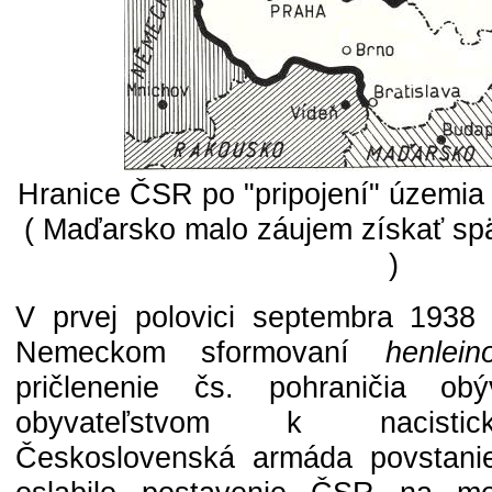
Hranice ČSR po "pripojení" územi
( Maďarsko malo záujem získať sp
)
V prvej polovici septembra 1938 v
Nemeckom sformovaní
henlein
pričlenenie čs. pohraničia o
obyvateľstvom k nacisti
Československá armáda povstanie