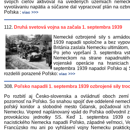
svojich cieľov aktivoval na uvedených územiach nemec
vyvolávaniu napätia a súčasne dal vypracovať plán na ozb
Poľska :
viac >>>
112.
Druhá svetová vojna sa začala 1. septembra 1939
Nemecké ozbrojené sily s armádou
1939 napadli spoločne a bez vypov
Británia zaslala Nemecku ultimátom, 
Po jeho vypršaní 3. septembra vs
Nemeckom na strane napadnutého
vojenské operácie na hranicia
septembra 1939 napadol Poľsko aj 
rozdelili porazené Poľsko:
viac >>>
308.
Poľsko napadli 1. septembra 1939 ozbrojené sily tro
Po rozbití aj Česko-slovenska a ovládnutí oboch zemí o
pozornosť na Poľsko. So snahou spojiť dve oddelené nemec
poľský koridor a slobodné mesto Gdansk, požadoval ich
Nemecku. Vopred naplánovaný vpád do Poľska odôvodnil 
provokáciou jednotky SS. Keď 1. septembra 1939 oz
nacistického Nemecka napadli Poľsko, západné veľmoci, Ve
Francúzsko mu ani po vyhlásení vojny Nemecku praktick