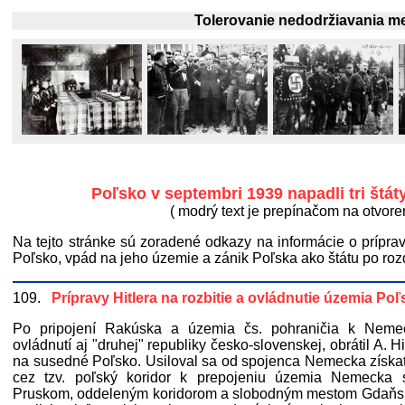
Tolerovanie nedodržiavania medzin
Poľsko v septembri 1939 napadli tri štát
( modrý text je prepínačom na otvoren
Na tejto stránke sú zoradené odkazy na informácie o príprav
Poľsko, vpád na jeho územie a zánik Poľska ako štátu po roz
109.
Prípravy Hitlera na rozbitie a ovládnutie územia Poľ
Po pripojení Rakúska a územia čs. pohraničia k Nemec
ovládnutí aj "druhej" republiky česko-slovenskej, obrátil A. H
na susedné Poľsko. Usiloval sa od spojenca Nemecka získa
cez tzv. poľský koridor k prepojeniu územia Nemecka
Pruskom, oddeleným koridorom a slobodným mestom Gdaňs