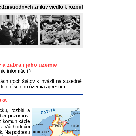
árodných zmlúv viedlo k rozpútaniu novej vojny
y a zabrali jeho územie
ie informácií )
ách troch štátov k invázii na susedné
delení si jeho územia agresormi.
ska
ku, rozbití a
itler pozornosť
ť komunikácie
 s Východným
k. Na podporu