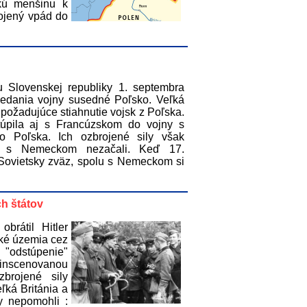
kú menšinu k
rojený vpád do
 Slovenskej republiky 1. septembra
edania vojny susedné Poľsko. Veľká
požadujúce stiahnutie vojsk z Poľska.
túpila aj s Francúzskom do vojny s
 Poľska. Ich ozbrojené sily však
ch s Nemeckom nezačali. Keď 17.
Sovietsky zväz, spolu s Nemeckom si
ch štátov
brátil Hitler
ké územia cez
 "odstúpenie"
zinscenovanou
brojené sily
ľká Británia a
y nepomohli :