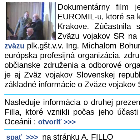
Dokumentárny film j
EUROMIL-u, ktoré sa k
Krakove. Zúčastnila 
Zväzu vojakov SR na 
plk.gšt.v.v. Ing. Michalom Boh
zväzu
európska profesijná organizácia, zdr
občianske združenia a odborové orga
je aj Zväz vojakov Slovenskej republ
základné informácie o Zväze vojakov 
Nasleduje informácia o druhej prezen
Filla, ktoré vznikli počas jeho účas
Oceánii :
otvoriť >>>
na stránku A. FILLO
späť >>>