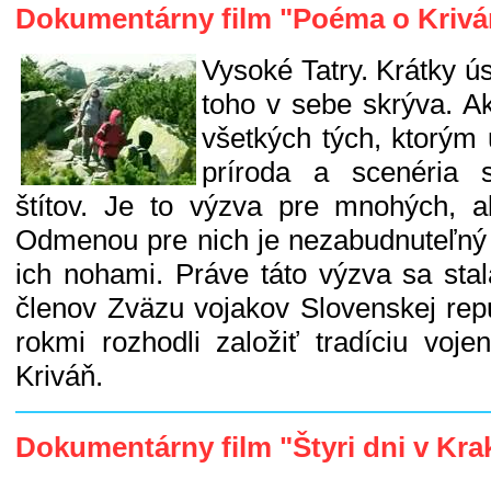
Dokumentárny film "Poéma o Krivá
Vysoké Tatry. Krátky ú
toho v sebe skrýva. A
všetkých tých, ktorým
príroda a scenéria s
štítov. Je to výzva pre mnohých, a
Odmenou pre nich je nezabudnuteľný
ich nohami. Práve táto výzva sa stal
členov Zväzu vojakov Slovenskej repu
rokmi rozhodli založiť tradíciu voj
Kriváň.
Dokumentárny film "Štyri dni v Kra