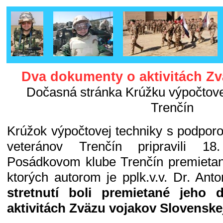
Dva dokumenty o aktivitách Z
Dočasná stránka Krúžku výpočtovej
Trenčín
Krúžok výpočtovej techniky s podpor
veteránov Trenčín pripravili 1
Posádkovom klube Trenčín premietan
ktorých autorom je pplk.v.v. Dr. Anto
stretnutí boli premietané jeho
aktivitách Zväzu vojakov Slovenskej