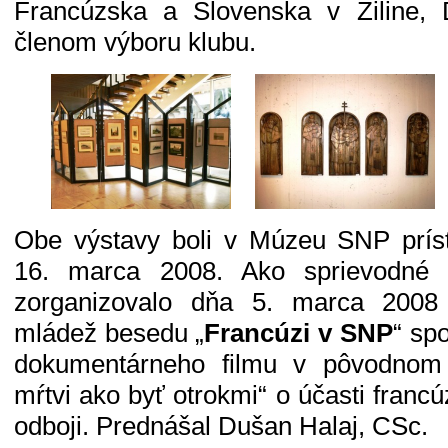
Francúzska a Slovenska v Žiline, 
členom výboru klubu.
Obe výstavy boli v Múzeu SNP príst
16. marca 2008. Ako sprievodné 
zorganizovalo dňa 5. marca 2008 
mládež besedu „
Francúzi v SNP
“ sp
dokumentárneho filmu v pôvodnom 
mŕtvi ako byť otrokmi“ o účasti franc
odboji. Prednášal Dušan Halaj, CSc.