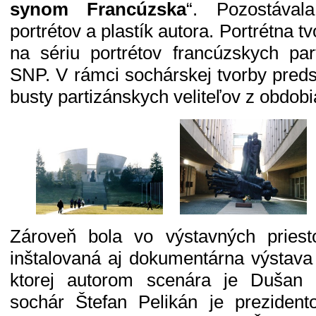
synom Francúzska
“. Pozostávala
portrétov a plastík autora. Portrétna 
na sériu portrétov francúzskych par
SNP. V rámci sochárskej tvorby predst
busty partizánskych veliteľov z obdob
Zároveň bola vo výstavných prie
inštalovaná aj dokumentárna výstava
ktorej autorom scenára je Dušan 
sochár Štefan Pelikán je prezident