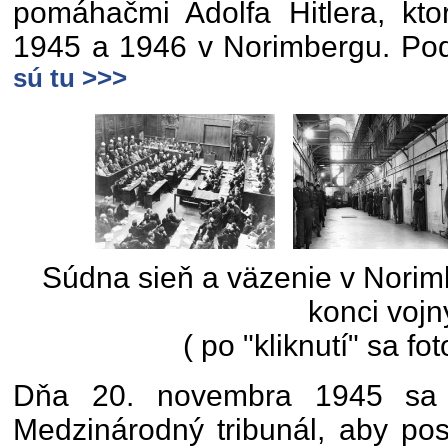
pomáhačmi Adolfa Hitlera, kto
1945 a 1946 v Norimbergu. Podr
sú tu >>>
Súdna sieň a väzenie v Norim
konci vojn
( po "kliknutí" sa fo
Dňa 20. novembra 1945 sa z
Medzinárodný tribunál, aby pos