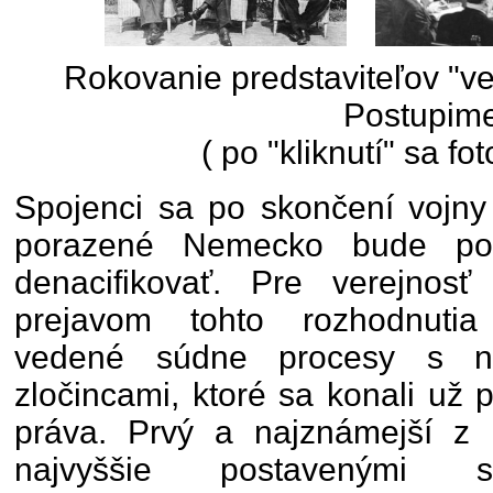
Rokovanie predstaviteľov "veľ
Postupim
( po "kliknutí" sa fo
Spojenci sa po skončení vojny
porazené Nemecko bude pot
denacifikovať. Pre verejnos
prejavom tohto rozhodnutia 
vedené súdne procesy s n
zločincami, ktoré sa konali už
práva. Prvý a najznámejší z
najvyššie postavenými s