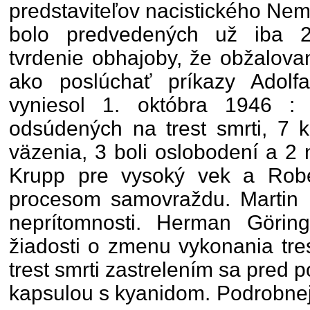
predstaviteľov nacistického Nem
bolo predvedených už iba 21
tvrdenie obhajoby, že obžalova
ako poslúchať príkazy Adolf
vyniesol 1. októbra 1946 :
odsúdených na trest smrti, 7 
väzenia, 3 boli oslobodení a 2 
Krupp pre vysoký vek a Robe
procesom samovraždu. Martin
neprítomnosti. Herman Görin
žiadosti o zmenu vykonania tre
trest smrti zastrelením sa pred p
kapsulou s kyanidom. Podrobnej