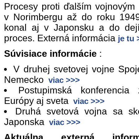
Procesy proti ďalším vojnovým 
v Norimbergu až do roku 194
konal aj v Japonsku a do dejí
proces. Externá informácia
je tu
Súvisiace informácie
:
V druhej svetovej vojne Spoje
Nemecko
viac >>>
Postupimská konferencia 
Európy aj sveta
viac >>>
Druhá svetová vojna sa sko
Japonska
viac >>>
Aktuálna externá info