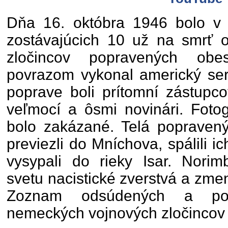
Dňa 16. októbra 1946 bolo v
zostávajúcich 10 už na smrť 
zločincov popravených obes
povrazom vykonal americký ser
poprave boli prítomní zástupco
veľmocí a ôsmi novinári. Fotog
bolo zakázané. Telá popravený
previezli do Mníchova, spálili i
vysypali do rieky Isar. Norim
svetu nacistické zverstvá a zmeni
Zoznam odsúdených a pop
nemeckých vojnových zločinco