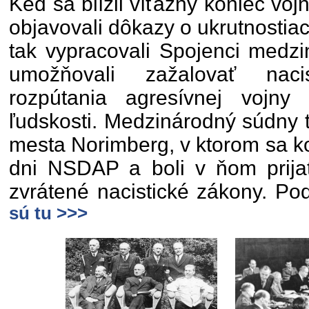
Keď sa blížil víťazný koniec vo
objavovali dôkazy o ukrutnostia
tak vypracovali Spojenci medzi
umožňovali zažalovať nac
rozpútania agresívnej vojny
ľudskosti. Medzinárodný súdny t
mesta Norimberg, v ktorom sa ko
dni NSDAP a boli v ňom prija
zvrátené nacistické zákony. Pod
sú tu >>>