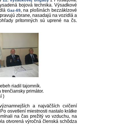
22. výsadkovej brigády
vysadená bojová technika. Výsadkové
idlá
, na plošinách bezzáklzové
Gaz-69
pravujú zbrane, nasadajú na vozidlá a
 Pohľady prítomných sú uprené na čs.
ebeh riadil tajomník.
trenčiansky primátor.
í )
ýznamnejších a najväčších cvičení
. Po osvetlení miestnosti nastalo krátke
pomínali na čas prežitý vo vzduchu, na
ola otvorená výročná členská schôdza