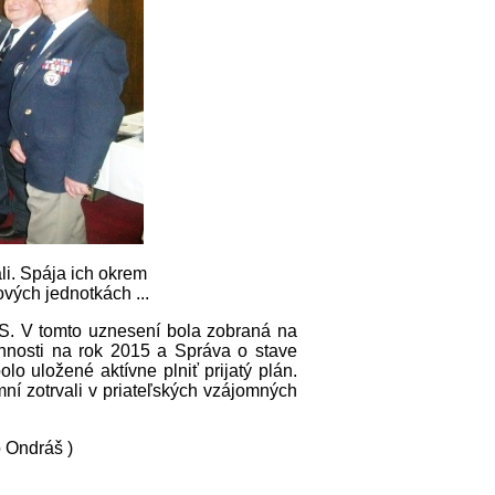
li. Spája ich okrem
ových jednotkách ...
ČS. V tomto uznesení bola zobraná na
nnosti na rok 2015 a Správa o stave
o uložené aktívne plniť prijatý plán.
ní zotrvali v priateľských vzájomných
ro Ondráš )