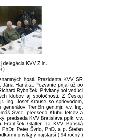
j delegácia KVV Zlín.
í )
 významných hostí. Prezidenta KVV SR
. Jána Hanáka. Pozvanie prijal už po
Richard Rybníček. Privítaný bol vedúci
ch klubov aj spoločností. Z Českej
r. Ing. Josef Krause so sprievodom,
generálov Trenčín gen.mjr. v.v. Ing.
Tomáš Švec, predseda Klubu letcov a
cký, predseda KVV Bratislava pplk. v.v.
 František Glatter, za KVV Banská
. PhDr. Peter Švrlo, PhD. a p. Štefan
kármi privítaný najstarší ( 94 ročný )