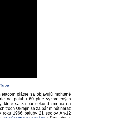
 Tube
mietacom plátne sa objavujú mohutné
erie na palubu 60 plne vyzbrojených
y, ktoré sa za pár sekúnd zmenia na
ch troch Ukrajín sa za pár minút naraz
 v roku 1966 paluby 21 strojov An-12
ov
z Prostejova.