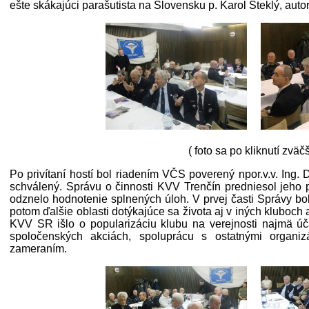
ešte skákajúci parašutista na Slovensku p. Karol Steklý, autor
( foto sa po kliknutí zväčš
Po privítaní hostí bol riadením VČS poverený npor.v.v. Ing
schválený. Správu o činnosti KVV Trenčín predniesol jeho
odznelo hodnotenie splnených úloh. V prvej časti Správy bo
potom ďalšie oblasti dotýkajúce sa života aj v iných kluboc
KVV SR išlo o popularizáciu klubu na verejnosti najmä ú
spoločenských akciách, spoluprácu s ostatnými organi
zameraním.