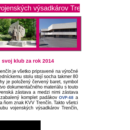
 výsadkárov Trenčín
 svoj klub za rok 2014
enčín je všetko pripravené na výročné
sedníckemu stolu stojí socha takmer 80
y je položený červený baret, symbol
tvo dokumentačného materiálu s touto
ovenská zástava a medzi nimi zástava
e zabalený komplet padákov
a
OVP-68
na ňom znak KVV Trenčín. Takto všetci
lubu vojenských výsadkárov Trenčín,