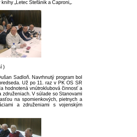
 knihy „Letec Štefánik a Caproni„.
í )
. Dušan Sadloň. Navrhnutý program bol
 predseda. Už po 11. raz v PK OS SR
la hodnotená vnútroklubová činnosť a
h a združeniach. V súlade so Stanovami
časťou na spomienkových, pietnych a
záciami a združeniami s vojenským