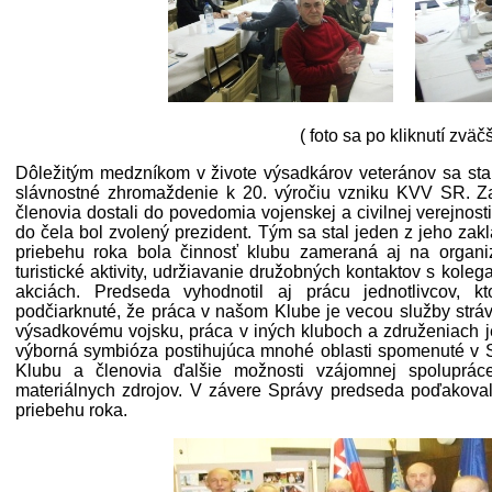
( foto sa po kliknutí zväčš
Dôležitým medzníkom v živote výsadkárov veteránov sa stal
slávnostné zhromaždenie k 20. výročiu vzniku KVV SR. Za
členovia dostali do povedomia vojenskej a civilnej verejnos
do čela bol zvolený prezident. Tým sa stal jeden z jeho zakla
priebehu roka bola činnosť klubu zameraná aj na organi
turistické aktivity, udržiavanie družobných kontaktov s kole
akciách. Predseda vyhodnotil aj prácu jednotlivcov, k
podčiarknuté, že práca v našom Klube je vecou služby stráv
výsadkovému vojsku, práca v iných kluboch a združeniach j
výborná symbióza postihujúca mnohé oblasti spomenuté v S
Klubu a členovia ďalšie možnosti vzájomnej spolupráce
materiálnych zdrojov. V závere Správy predseda poďakoval
priebehu roka.