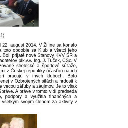
í )
 22. august 2014. V Žiline sa konalo
 toto obdobie sa Klub a všetci jeho
ti. Boli prijaté nové Stanovy KVV SR a
dateľov plk.v.v. Ing. J. Tuček, CSc. V
zované strelecké a športové súťaže,
gami z Českej republiky účasťou na ich
torí pracujú v iných kluboch. Bolo
enej v Ozbrojených silách a hrdosti k
e vecou záľuby a záujmov. Je to však
práve. A práve v tomto vidí predseda
, podpory a využitia finančných a
 všetkým svojim členom za aktivity v