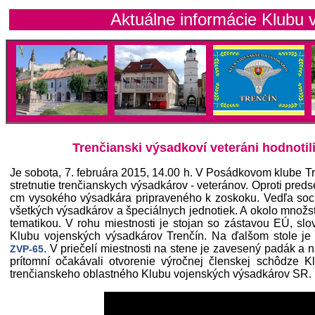
Aktuálne informácie Klubu vojenských
Trenčianski výsadkoví veteráni hodnotili
Je sobota, 7. februára 2015, 14.00 h. V Posádkovom klube Tr
stretnutie trenčianskych výsadkárov - veteránov. Oproti pred
cm vysokého výsadkára pripraveného k zoskoku. Vedľa soch
všetkých výsadkárov a špeciálnych jednotiek. A okolo množs
tematikou. V rohu miestnosti je stojan so zástavou EÚ, sl
Klubu vojenských výsadkárov Trenčín. Na ďalšom stole j
. V priečelí miestnosti na stene je zavesený padák a 
ZVP-65
prítomní očakávali otvorenie výročnej členskej schôdze K
trenčianskeho oblastného Klubu vojenských výsadkárov SR.