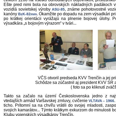
Ešte pred nimi bola na obrovských nákladných padákoch 
vozidlá sovietskej výroby
, známe pohotovostné voz
ASU-85
kanóny
. Okamžite po dopadu na zem výsadkári pri
BzK-82mm
po krátkej orientácii vyrážajú na plnenie bojovej úlohy.
výsadkára „s bojovým výrazom“ v tvári...
VČS otvoril predseda KVV Trenčín a jej pri
Schôdze sa zúčastnil aj prezident KVV SR a 
( foto sa po kliknutí zväčš
Takto sa začalo na území Československa jedno z najv
vtedajších armád Varšavskej zmluvy, cvičenie
VLTAVA – 1966
ticho. Prítomní sa na chvíľu vrátili do svojej mladosti, zas
svojich kamarátov... Týmto krátkym exkurzom do minulosti b
Klubu vojenských výsadkárov Trenčín.