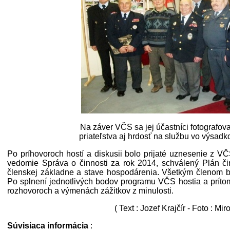
Na záver VČS sa jej účastníci fotografova
priateľstva aj hrdosť na službu vo výsadk
Po príhovoroch hostí a diskusii bolo prijaté uznesenie z V
vedomie Správa o činnosti za rok 2014, schválený Plán či
členskej základne a stave hospodárenia. Všetkým členom bol
Po splnení jednotlivých bodov programu VČS hostia a prítom
rozhovoroch a výmenách zážitkov z minulosti.
( Text : Jozef Krajčír - Foto : Mi
Súvisiaca informácia
: