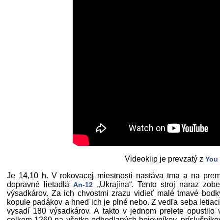
Videoklip je prevzatý z
You
Je 14,10 h. V rokovacej miestnosti nastáva tma a na pre
dopravné lietadlá
„Ukrajina“. Tento stroj naraz zob
An-12
výsadkárov. Za ich chvostmi zrazu vidieť malé tmavé bodk
kopule padákov a hneď ich je plné nebo. Z vedľa seba letiaci
vysadí 180 výsadkárov. A takto v jednom prelete opustilo
celkom 1260 na všetko odhodlaných bojovníkov, príslušník