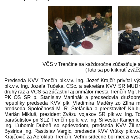
VČS v Trenčíne sa každoročne zúčastňuje a
( foto sa po kliknutí zväčš
Predseda KVV Trenčín plk.v.v. Ing. Jozef Krajčír privítal
plk.v.v. Ing. Jozefa Tučeka, CSc. a sekretára KVV SR MUDr
druhý raz a VČS sa zúčastnil aj primátor mesta Trenčín Mgr. 
PK OS SR p. Stanislav Martinák a predsedovia družobný
republiky predseda KVV plk. Vladimíra Maděry zo Zlína mj
predseda Spoločnosti M. R. Štefánika a predstaviteľ Klubu 
Marián Mikluš, prezident Zväzu vojakov SR plk.v.v. Ing. 
parašutistov pri SLZ Trenčín pplk. v.v. Ing. Silvester Kameni
Ing. Ľubomír Dubeň so sprievodom, predseda KVV Žilina
Bystrica Ing. Rastislav Vargic, predseda KVV Vrútky plk.v.v
Krajčovič za Aeroklub Trenčín. Veľmi srdečne bol medzi výsad