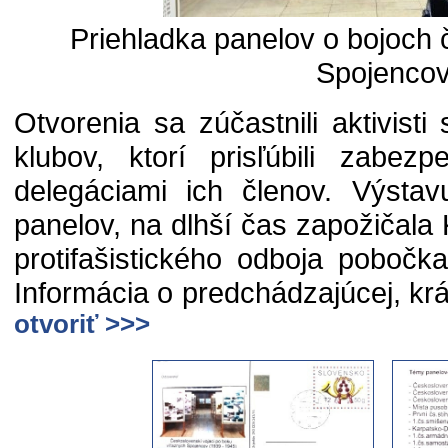
Priehladka panelov o bojoch 
Spojenco
Otvorenia sa zúčastnili aktivisti
klubov, ktorí prisľúbili zabez
delegáciami ich členov. Výstav
panelov, na dlhší čas zapožičala 
protifašistického odboja pobočk
Informácia o predchádzajúcej, krá
otvoriť >>>