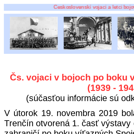
Československí vojaci a letci bojovali po 
Čs. vojaci v bojoch po boku
(1939 - 194
(súčasťou informácie sú odka
V útorok 19. novembra 2019 bo
Trenčín otvorená 1. časť výstavy 
zahraničí po boku víťazných Spo