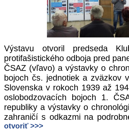
Výstavu otvoril predseda Klub
protifašistického odboja pred pan
ČSAZ (vľavo) a výstavky o chrono
bojoch čs. jednotiek a zväzkov 
Slovenska v rokoch 1939 až 1945
oslobodzovacích bojoch 1. Č
republiky a výstavky o chronológi
zahraničí s odkazmi na podrobne
otvoriť >>>