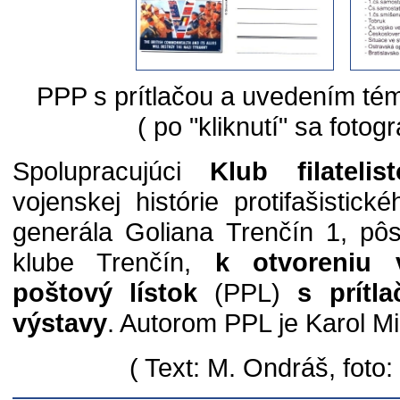
PPP s prítlačou a uvedením té
( po "kliknutí" sa fotogr
Spolupracujúci
Klub filatelis
vojenskej histórie protifašisti
generála Goliana Trenčín 1, p
klube Trenčín,
k otvoreniu v
poštový lístok
(PPL)
s prítl
výstavy
. Autorom PPL je Karol Mi
( Text: M. Ondráš, foto: