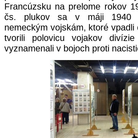
Francúzsku na prelome rokov 19
čs. plukov sa v máji 1940 zú
nemeckým vojskám, ktoré vpadli 
tvorili polovicu vojakov diví
vyznamenali v bojoch proti naci