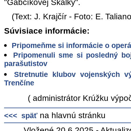
"Gabčíkovej Skalky".
(Text: J. Krajčír - Foto: E. Tali
Súvisiace informácie:
Pripomeňme si informácie o operá
Pripomenuli sme si posledný bo
parašutistov
Stretnutie klubov vojenských 
Trenčíne
( administrátor Krúžku výpoč
na hlavnú stránku
<<< späť
Vložené 20.6.2025 - Aktuali