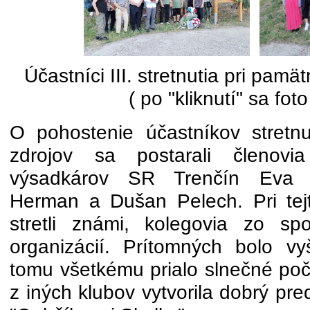
Účastníci III. stretnutia pri pam
( po "kliknutí" sa foto
O pohostenie účastníkov stretnut
zdrojov sa postarali členovi
výsadkárov SR Trenčín Eva 
Herman a Dušan Pelech. Pri tejto
stretli známi, kolegovia zo s
organizácií. Prítomných bolo v
tomu všetkému prialo slnečné poč
z iných klubov vytvorila dobrý pre