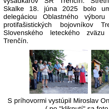
výsadkárov SR Trenčín. Stretn
Skalke 18. júna 2025 bolo u
delegáciou Oblastného výboru
protifašistických bojovníkov 
Slovenského leteckého zväzu 
Trenčín.
S príhovormi vystúpil Miroslav O
( po "kliknutí" sa foto