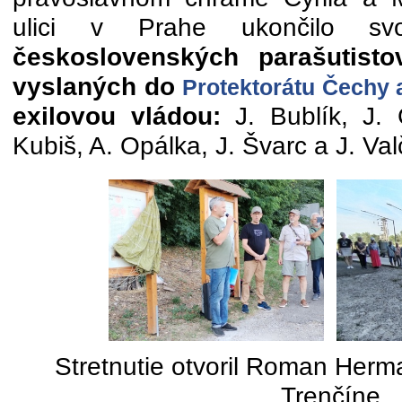
ulici v Prahe ukončilo s
československých parašutist
vyslaných do
Protektorátu Čechy 
exilovou vládou:
J. Bublík, J. 
Kubiš, A. Opálka, J. Švarc a J. Val
Stretnutie otvoril Roman Her
Trenčíne