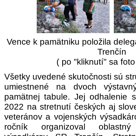
Vence k pamätniku položila del
Trenčín
( po "kliknutí" sa foto
Všetky uvedené skutočnosti sú s
umiestnené na dvoch výstavn
pamätnej tabule. Jej odhalenie s
2022 na stretnutí českých aj slo
veteránov a vojenských výsadká
ročník organizoval oblastn