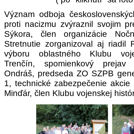
Význam odboja československých
proti nacizmu zvýraznil svojim p
Sýkora, člen organizácie Noč
Stretnutie zorganizoval aj riadi
výboru oblastného Klubu voj
Trenčín, spomienkový prejav p
Ondráš, predseda ZO SZPB gener
1, technické zabezpečenie akcie 
Minďár, člen Klubu vojenskej histó