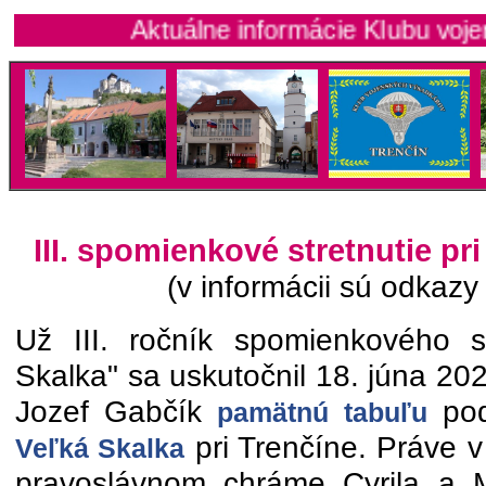
Aktuálne informácie Klubu vojenských
III. spomienkové stretnutie pr
(v informácii sú odkazy 
Už III. ročník spomienkového s
Skalka" sa uskutočnil 18. júna 20
Jozef Gabčík
pod
pamätnú tabuľu
pri Trenčíne. Práve 
Veľká Skalka
pravoslávnom chráme Cyrila a 