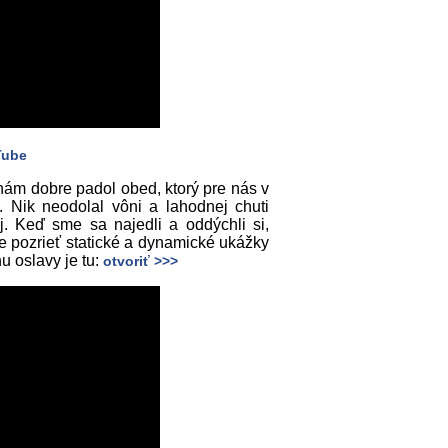
Tube
ám dobre padol obed, ktorý pre nás v
. Nik neodolal vôni a lahodnej chuti
 Keď sme sa najedli a oddýchli si,
 pozrieť statické a dynamické ukážky
u oslavy je tu:
otvoriť >>>