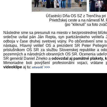
Účastníci Dňa OS SZ z Trenčína pri
Prietržskej ceste a na námestí M. 
(po "kliknutí" sa foto zväč
Následne sme sa presunuli na miesto v bezprostrednej blízko
srdečne uvítal pán Ján Repta, syn partizánskeho veliteľa
odboja v čase druhej svetovej vojny. Po občerstvení sme s
nástupu. Hlavný veliteľ OS a prezident SR Peter Pellegri
príslušníkom OS SR za službu Slovenskej republike a od
pozemných a národných obranných OS SR. Ocenenia udeľov
SR generál Daniel Zmeko a
odovzdal aj pamätné plakety, k
Mimoriadne boli povýšení profesionálni vojaci, vrátan
videoklipe
aj tu:
otvoriť >>>