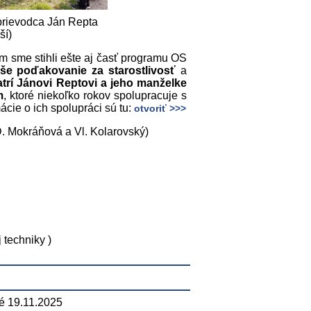
prievodca Ján Repta
ší)
om sme stihli ešte aj časť programu OS
še poďakovanie za starostlivosť
a
atrí Jánovi Reptovi a jeho manželke
m
, ktoré niekoľko rokov spolupracuje s
ie o ich spolupráci sú tu:
otvoriť >>>
 D. Mokráňová a Vl. Kolarovský)
 techniky )
é 19.11.2025