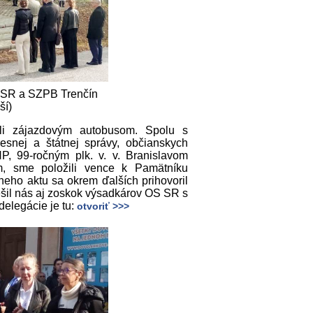
G SR a SZPB Trenčín
ší)
i zájazdovým autobusom. Spolu s
esnej a štátnej správy, občianskych
NP, 99-ročným plk. v. v. Branislavom
m, sme položili vence k Pamätníku
neho aktu sa okrem ďalších prihovoril
ešil nás aj zoskok výsadkárov OS SR s
delegácie je tu:
otvoriť >>>