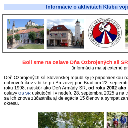
Informácie o aktivitách Klubu vojenskej hi
Boli sme na oslave Dňa Ozbrojených síl S
(informácia má aj externé pr
Deň Ozbrojených síl Slovenskej republiky je pripomienkou na
dobrovoľníkov v bitke pri Brezovej pod Bradlom 22. septemb
roku 1998, najskôr ako Deň Armády SR,
od roku 2002 ako
oslavy
uskutočnili v nedeľu 28. septembra 2025 a na 
OS SR
sa ich znova zúčastnila aj delegácia 15 členov a sympatiza
okresu.