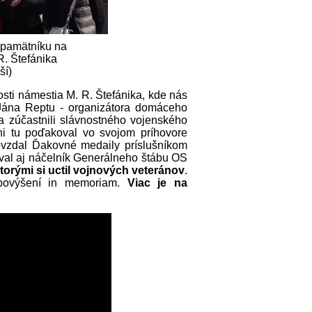
 pamätníku na
R. Štefánika
ší)
sti námestia M. R. Štefánika, kde nás
 Jána Reptu - organizátora domáceho
a zúčastnili slávnostného vojenského
ni tu poďakoval vo svojom príhovore
ovzdal Ďakovné medaily príslušníkom
al aj náčelník Generálneho štábu OS
torými si uctil vojnových veteránov
.
e povýšení in memoriam.
Viac je na