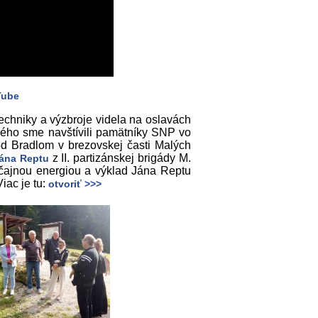
Tube
echniky a výzbroje videla na oslavách
ého sme navštívili pamätníky SNP vo
 Bradlom v brezovskej časti Malých
z II. partizánskej brigády M.
Jána Reptu
yčajnou energiou a výklad Jána Reptu
iac je tu:
otvoriť >>>