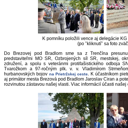
K pomníku položili vence aj delegácie K
(po "kliknutí" sa foto zväč
Do Brezovej pod Bradlom sme sa z Trenčína presunul
predstaviteľmi MO SR, Ozbrojených síl SR, mestskej, okr
združení, a spolu s veteránmi protifašistického odboja S
Tvarožkom a 97-ročným plk. v. v. Vladimírom Strmeňo
hurbanovských bojov
. K účastníkom piet
na Prietržskej ceste
aj primátor mesta Brezová pod Bradlom Jaroslav Ciran a pot
rozvinutou zástavou našej vlasti. Viac informácií účasti našej 