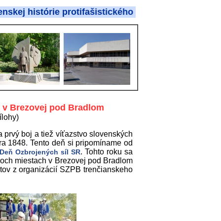
stórie protifašistického odboja
R v Brezovej pod Bradlom
ílohy)
 prvý boj a tiež víťazstvo slovenských
ra 1848. Tento deň si pripomíname od
. Tohto roku sa
Deň Ozbrojených síl SR
troch miestach v Brezovej pod Bradlom
ntov z organizácií SZPB trenčianskeho