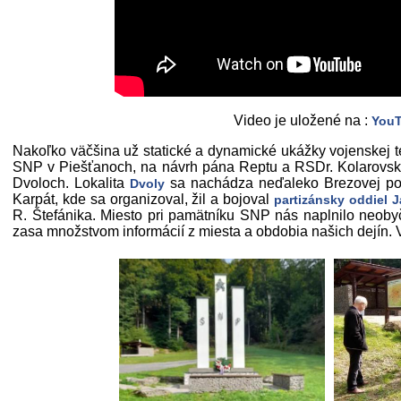
Video je uložené na :
You
Nakoľko väčšina už statické a dynamické ukážky vojenskej t
SNP v Piešťanoch, na návrh pána Reptu a RSDr. Kolarovsk
Dvoloch. Lokalita
sa nachádza neďaleko Brezovej pod
Dvoly
Karpát, kde sa organizoval, žil a bojoval
partizánsky oddiel 
R. Štefánika. Miesto pri pamätníku SNP nás naplnilo neob
zasa množstvom informácií z miesta a obdobia našich dejín. V