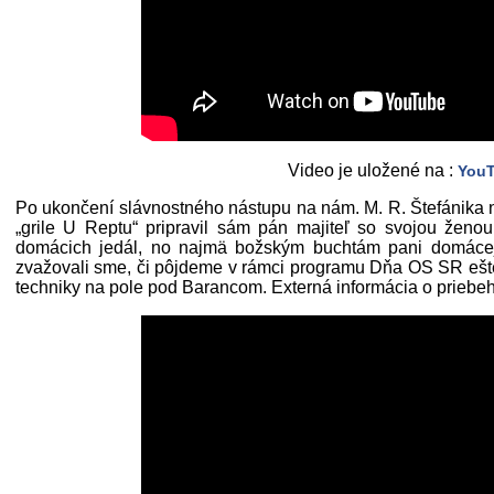
Video je uložené na :
You
Po ukončení slávnostného nástupu na nám. M. R. Štefánika n
„grile U Reptu“ pripravil sám pán majiteľ so svojou ženou
domácich jedál, no najmä božským buchtám pani domácej.
zvažovali sme, či pôjdeme v rámci programu Dňa OS SR ešte
techniky na pole pod Barancom. Externá informácia o priebeh