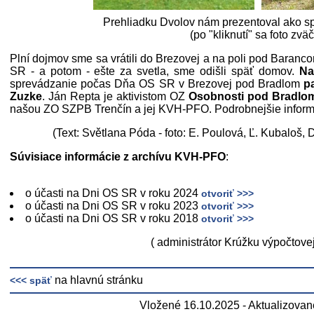
Prehliadku Dvolov nám prezentoval ako s
(po "kliknutí" sa foto zväč
Plní dojmov sme sa vrátili do Brezovej a na poli pod Baranc
SR - a potom - ešte za svetla, sme odišli späť domov.
Na
sprevádzanie počas Dňa OS SR v Brezovej pod Bradlom
p
Zuzke
. Ján Repta je aktivistom OZ
Osobnosti pod Bradlo
našou ZO SZPB Trenčín a jej KVH-PFO. Podrobnejšie informác
(Text: Světlana Póda - foto: E. Poulová, Ľ. Kubaloš,
Súvisiace informácie z archívu KVH-PFO
:
o účasti na Dni OS SR v roku 2024
otvoriť >>>
o účasti na Dni OS SR v roku 2023
otvoriť >>>
o účasti na Dni OS SR v roku 2018
otvoriť >>>
( administrátor Krúžku výpočtovej
na hlavnú stránku
<<< späť
Vložené 16.10.2025 - Aktualizovan