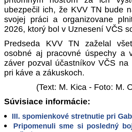
ubezpečil ich, že KVV TN bude n
svojej práci a organizovane pln
2026, ktorý bol v Uznesení VČS s
Predseda KVV TN zaželal všet
osobné aj pracovné úspechy a ve
záver pozval účastníkov VČS na n
pri káve a zákuskoch.
(Text: M. Kica - Foto: M.
Súvisiace informácie:
III. spomienkové stretnutie pri Ga
Pripomenuli sme si posledný bo