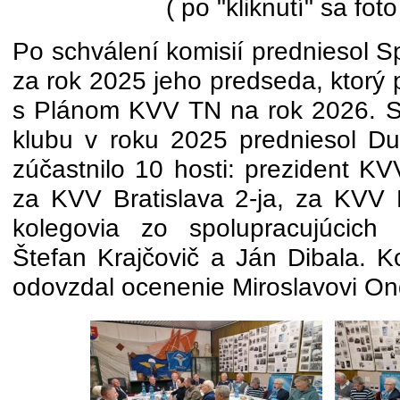
( po "kliknutí" sa foto
Po schválení komisií predniesol S
za rok 2025 jeho predseda, ktorý
s Plánom KVV TN na rok 2026. S
klubu v roku 2025 predniesol D
zúčastnilo 10 hosti: prezident K
za KVV Bratislava 2-ja, za KVV 
kolegovia zo spolupracujúcich
Štefan Krajčovič a Ján Dibala. K
odovzdal ocenenie Miroslavovi On