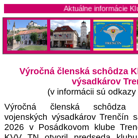
Aktuálne informácie Klubu vo
Výročná členská schôdza K
výsadkárov Tre
(v informácii sú odkazy 
Výročná členská schôdza 
vojenských výsadkárov Trenčín s
2026 v Posádkovom klube Tren
KVV TN otvoril predseda klubu 