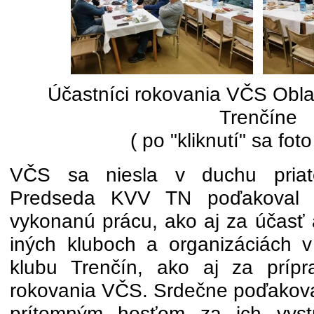
Účastníci rokovania VČS Obl
Trenčíne
( po "kliknutí" sa foto
VČS sa niesla v duchu priateľ
Predseda KVV TN poďakoval 
vykonanú prácu, ako aj za účasť 
iných kluboch a organizáciách 
klubu Trenčín, ako aj za príp
rokovania VČS. Srdečne poďakova
prítomným hosťom za ich vystú