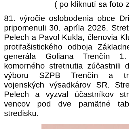
( po kliknutí sa foto 
81. výročie oslobodenia obce Dri
pripomenuli 30. apríla 2026. Stret
Pelech a Pavol Kukla, členovia Kl
protifašistického odboja Základ
generála Goliana Trenčín 
komorného stretnutia zúčastnili 
výboru SZPB Trenčín a tre
vojenských výsadkárov SR. Stret
Pelech a vyzval účastníkov str
vencov pod dve pamätné tab
stredisku.