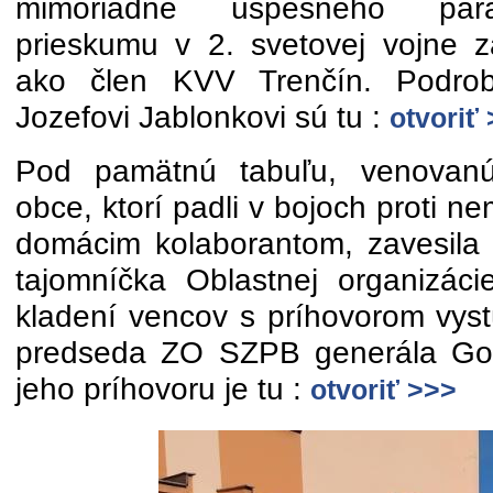
mimoriadne úspešného para
prieskumu v 2. svetovej vojne 
ako člen KVV Trenčín. Podrobn
Jozefovi Jablonkovi sú tu :
otvoriť
Pod pamätnú tabuľu, venovan
obce, ktorí padli v bojoch proti
domácim kolaborantom, zavesila
tajomníčka Oblastnej organizác
kladení vencov s príhovorom vyst
predseda ZO SZPB generála Goli
jeho príhovoru je tu :
otvoriť >>>