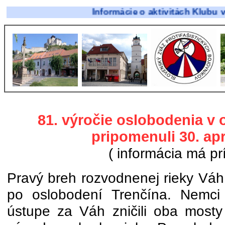
Informácie o aktivitách Klubu vojenskej
81. výročie oslobodenia v 
pripomenuli 30. apr
( informácia má prí
Pravý breh rozvodnenej rieky Váh
po oslobodení Trenčína. Nemci 
ústupe za Váh zničili oba mosty