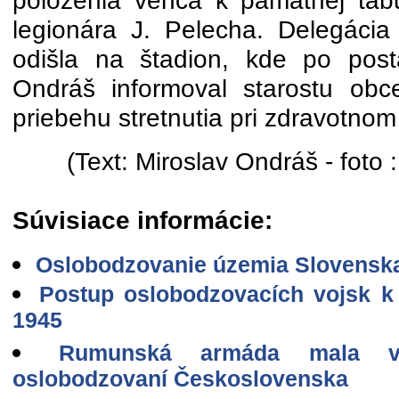
položenia venca k pamätnej tab
legionára J. Pelecha. Delegáci
odišla na štadion, kde po post
Ondráš informoval starostu ob
priebehu stretnutia pri zdravotnom
(Text: Miroslav Ondráš - foto 
Súvisiace informácie:
Oslobodzovanie územia Slovenska
Postup oslobodzovacích vojsk k 
1945
Rumunská armáda mala v
oslobodzovaní Československa