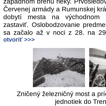
západnom brehu rieky. Prvosledov
Červenej armády a Rumunskej krá
dobytí mesta na východnom 
zastaviť. Oslobodzovanie predm
sa začalo až v noci z 28. na 29.
otvoriť >>>
Zničený železničný most a p
jednotiek do Tre