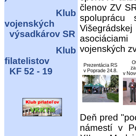
členov ZV SR,
Klub
spoluprácu 
vojenských
Višegrádske
výsadkárov SR
asociáciami
vojenských z
Klub
filatelistov
Of
Prezentácia RS
za
KF 52 - 19
v Poprade 24.8.
v Nov
Deň pred "po
námestí v P