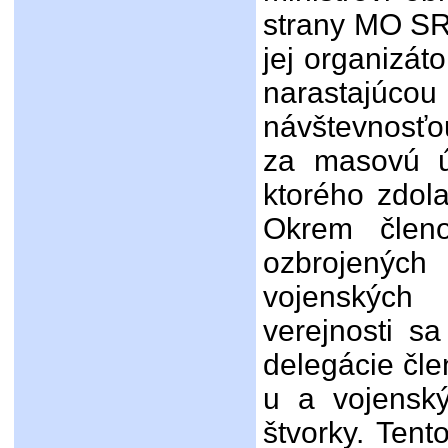
strany MO SR
jej organizát
narastajú
návštevnosťo
za masovú ú
ktorého zdola
Okrem členo
ozbrojenýc
vojenských
verejnosti sa
delegácie čl
u a vojensk
štvorky. Tent