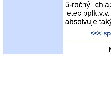
5-ročný chl
letec pplk.v.
absolvuje tak
<<< sp