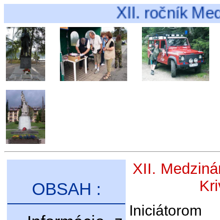
XII. ročník Medziná
XII. Medziná
Kri
OBSAH :
Iniciátorom