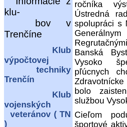
Informácie z
ročníka vý
klu-
Ústredná ra
bov v
spolupráci s
Generáln
Trenčíne
Regrutačný
Klub
Banská Byst
výpočtovej
Vysoko špe
techniky
pľúcnych ch
Trenčín
Zdravotníck
bolo zaiste
Klub
službou Vysok
vojenských
veteránov ( TN
Cieľom podu
)
športové akti