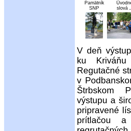
Pamätník
Úvodn
SNP
slová ..
V deň výstup
ku Kriváňu 
Regutačné str
v Podbansko
Štrbskom P
výstupu a šir
pripravené lí
prítlačou 
regrutačných 