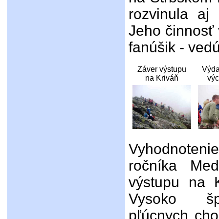
rozvinula aj
Jeho činnosť 
fanúšik - vedú
Záver výstupu
Výda
na Kriváň
výc
Vyhodnotenie 
ročníka Med
výstupu na K
Vysoko špe
pľúcnych cho