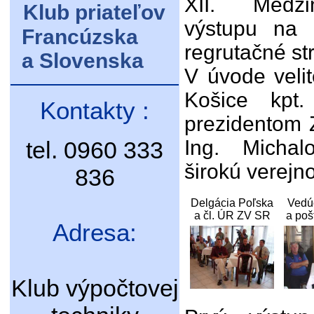
XII. Medzi
Klub priateľov
výstupu na K
Francúzska
regrutačné st
a Slovenska
V úvode velit
Košice kpt
Kontakty :
prezidentom Z
Ing. Micha
tel. 0960 333
širokú verejn
836
Delgácia Poľska
Vedú
a čl. ÚR ZV SR
a poš
Adresa:
Klub výpočtovej