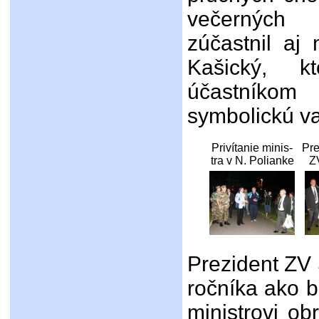
večerných
zúčastnil aj 
Kašický, k
účastníko
symbolickú va
Privítanie minis-
Pre
tra v N. Polianke
Z
Prezident ZV 
ročníka ako 
ministrovi o