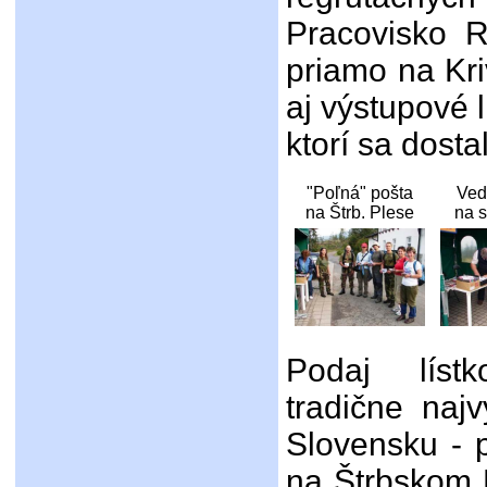
Pracovisko R
priamo na Kri
aj výstupové 
ktorí sa dostal
"Poľná" pošta
Ved
na Štrb. Plese
na s
Podaj líst
tradične naj
Slovensku - p
na Štrbskom 