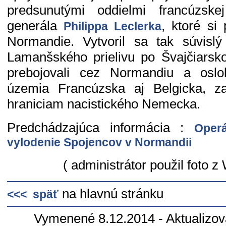
predsunutými oddielmi francúzskej
generála
, ktoré si 
Philippa Leclerka
Normandie. Vytvoril sa tak súvisl
Lamanšského prielivu po Švajčiarsk
prebojovali cez Normandiu a oslob
územia Francúzska aj Belgicka, za
hraniciam nacistického Nemecka.
Predchádzajúca informácia :
Oper
vylodenie Spojencov v Normandii
( administrátor použil foto z
na hlavnú stránku
<<< späť
Vymenené 8.12.2014 - Aktualizov