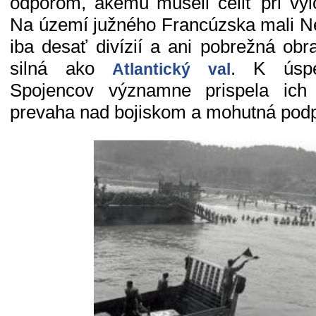
odporom, akému museli čeliť pri vyl
Na území južného Francúzska mali N
iba desať divízií a ani pobrežná ob
silná ako
. K úspe
Atlantický val
Spojencov významne prispela ich 
prevaha nad bojiskom a mohutná podp