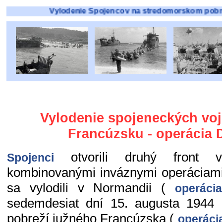
Vylodenie Spojencov na stredomorskom pobreží južné
Vylodenie spojeneckých vo
Francúzsku - operácia
otvorili druhý front 
Spojenci
kombinovanými inváznymi operáciami
sa vylodili v Normandii (
operáci
sedemdesiat dní 15. augusta 1944
pobreží južného Francúzska (
operáci