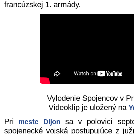
francúzskej 1. armády.
Vylodenie Spojencov v P
Videoklip je uložený na
Y
Pri
sa v polovici septe
meste Dijon
spojenecké vojská postupujúce z ju