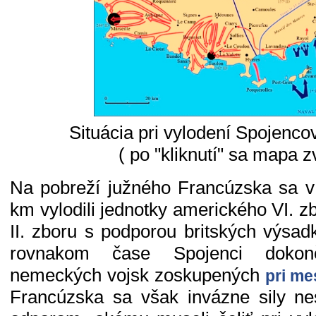
Situácia pri vylodení Spojenco
( po "kliknutí" sa mapa z
Na pobreží južného Francúzska sa v
km vylodili jednotky amerického VI. z
II. zboru s podporou britských výsad
rovnakom čase Spojenci dokonč
nemeckých vojsk zoskupených
pri me
Francúzska sa však invázne sily nes