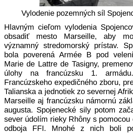
Vylodenie pozemných síl Spojen
Hlavným cieľom vylodenia Spojenco
obsadiť mesto Marseille, aby mo
významný stredomorský prístav. Sp
bola poverená Armée B pod velen
Marie de Lattre de Tasigny, premeno
úlohy na francúzsku 1. armádu
Francúzskeho expedičného zboru, pr
Talianska a jednotiek zo severnej Afrik
Marseille aj francúzsku námornú zák
augusta. Spojenecké sily potom zača
sever údolím rieky Rhôny s pomocou
odboja FFI. Mnohé z nich boli p