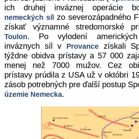
ich druhej inváznej operácie 
zo severozápadného F
nemeckých síl
získať významné stredomorské p
. Po vylodení amerických
Toulon
inváznych síl v
získali Sp
Provance
týždne obidva prístavy a 57 000 zaj
menej než 7000 mužov. Cez obi
prístavy prúdila z USA už v októbri 1
zásob potrebných pre ďalší postup S
.
územie Nemecka