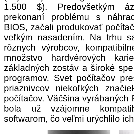
1.500 $). Predovšetkým ázi
prekonaní problému s náhra
BIOS, začali produkovať počíta
veľkým nasadením. Na trhu sa 
rôznych výrobcov, kompatibi
množstvo hardvérových karie
základných zostáv a široké spe
programov. Svet počítačov pre
priaznivcov niekoľkých znači
počítačov. Väčšina vyrábaných
bola už vzájomne kompati
softwarom, čo veľmi urýchlilo ich