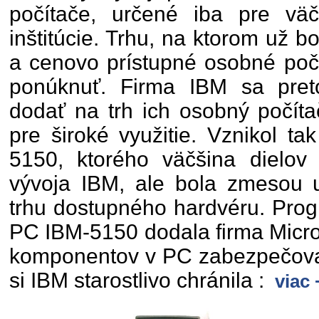
počítače, určené iba pre vä
inštitúcie. Trhu, na ktorom už 
a cenovo prístupné osobné poč
ponúknuť. Firma IBM sa pret
dodať na trh ich osobný počíta
pre široké využitie. Vznikol t
5150, ktorého väčšina dielov
vývoja IBM, ale bola zmesou
trhu dostupného hardvéru. Pro
PC IBM-5150 dodala firma Micro
komponentov v PC zabezpečoval
si IBM starostlivo chránila :
viac 