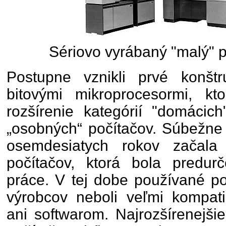
Sériovo vyrábaný "malý" 
Postupne vznikli prvé konšt
bitovými mikroprocesormi, kt
rozšírenie kategórií "domácic
„osobných“ počítačov. Súbežne 
osemdesiatych rokov začala 
počítačov, ktorá bola predur
práce. V tej dobe používané p
výrobcov neboli veľmi kompati
ani softwarom. Najrozšírenejšie