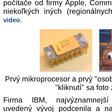
počítače od firmy Apple, Commo
niekoľkých iných (regionálny
.
video
Prvý mikroprocesor a prvý "osob
"kliknutí" sa foto
Firma IBM, najvýznamnejší 
uvedený vývoj podcenila a na