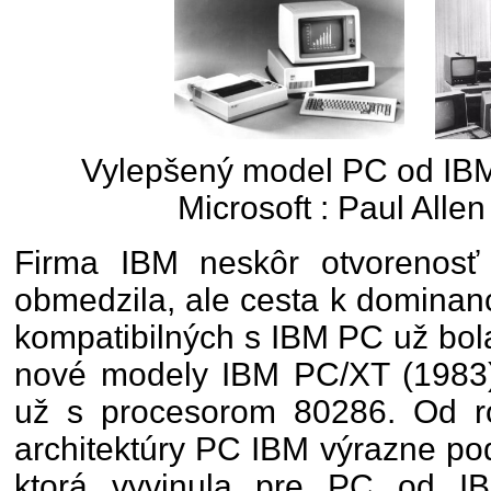
Vylepšený model PC od IBM 
Microsoft : Paul Allen
Firma IBM neskôr otvorenosť 
obmedzila, ale cesta k dominan
kompatibilných s IBM PC už bola
nové modely IBM PC/XT (1983
už s procesorom 80286. Od r
architektúry PC IBM výrazne pod
ktorá vyvinula pre PC od IB