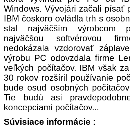
Windows. Vývojári začali písať
IBM čoskoro ovládla trh s osobn
stal najväčším výrobcom pr
najväčšou softvérovou fi
nedokázala vzdorovať záplav
výrobu PC odovzdala firme Le
veľkých počítačov. IBM však zah
30 rokov rozšíril používanie po
bude osud osobných počítačov 
Tie budú asi pravdepodobn
koncepciami počítačov...
Súvisiace informácie :