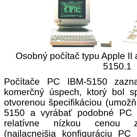
Osobný počítač typu Apple II
5150.1
Počítače PC IBM-5150 zazna
komerčný úspech, ktorý bol s
otvorenou špecifikáciou (umožň
5150 a vyrábať podobné PC ľ
relatívne nízkou cenou z
(najlacnejšia konfiguráciu PC