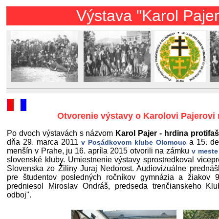
Výstava "Karol Pajer - hrdin
Otvorenie výstavy o Karolovi Pajerovi
Po dvoch výstavách s názvom
Karol Pajer - hrdina protifa
dňa 29. marca 2011
a 15. d
v Posádkovom klube Olomouc
menšín v Prahe, ju 16. apríla 2015 otvorili na zámku
v meste
slovenské kluby. Umiestnenie výstavy sprostredkoval vicepr
Slovenska zo Žiliny Juraj Nedorost. Audiovizuálne prednáš
pre študentov posledných ročníkov gymnázia a žiakov 9. 
predniesol Miroslav Ondráš, predseda trenčianskeho Klubu
odboj".