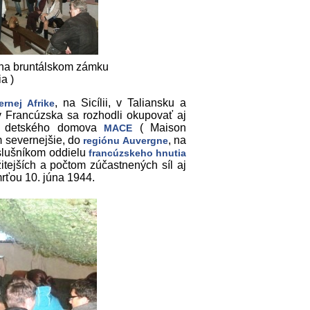
" na bruntálskom zámku
ia )
, na Sicílii, v Taliansku a
ernej Afrike
v Francúzska sa rozhodli okupovať aj
ál detského domova
( Maison
MACE
m severnejšie, do
, na
regiónu Auvergne
ríslušníkom oddielu
francúzskeho hnutia
itejších a počtom zúčastnených síl aj
rťou 10. júna 1944.