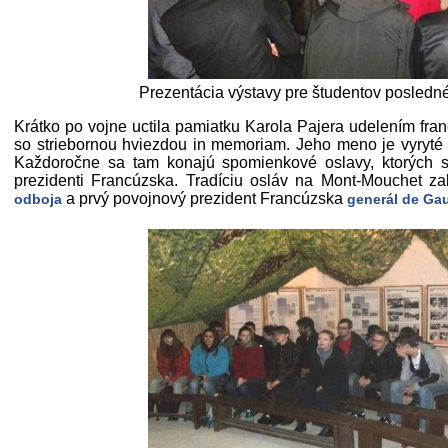
Prezentácia výstavy pre študentov posledn
Krátko po vojne uctila pamiatku Karola Pajera udelením fr
so striebornou hviezdou in memoriam. Jeho meno je vyryt
Každoročne sa tam konajú spomienkové oslavy, ktorých s
prezidenti Francúzska. Tradíciu osláv na Mont-Mouchet za
a prvý povojnový prezident Francúzska
odboja
generál de Gau