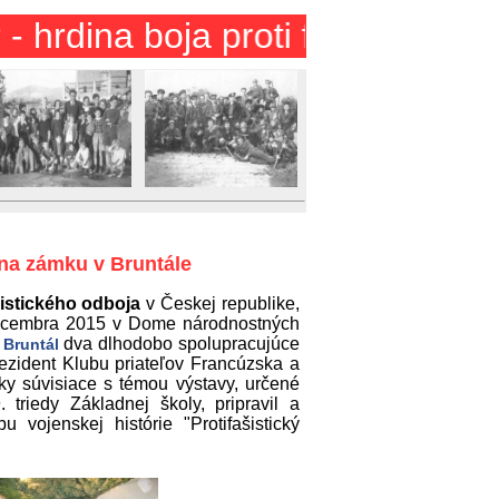
a boja proti fašizmu"
 na zámku v Bruntále
šistického odboja
v Českej republike,
ecembra 2015 v Dome národnostných
dva dlhodobo spolupracujúce
 Bruntál
ezident Klubu priateľov Francúzska a
ky súvisiace s témou výstavy, určené
triedy Základnej školy, pripravil a
 vojenskej histórie "Protifašistický