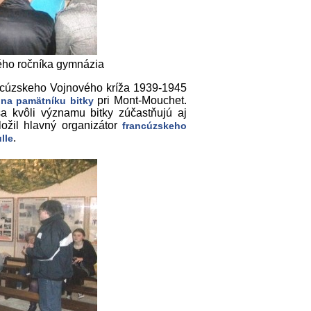
ého ročníka gymnázia
ancúzskeho Vojnového kríža 1939-1945
é
pri Mont-Mouchet.
na pamätníku bitky
a kvôli významu bitky zúčastňujú aj
ložil hlavný organizátor
francúzskeho
.
lle