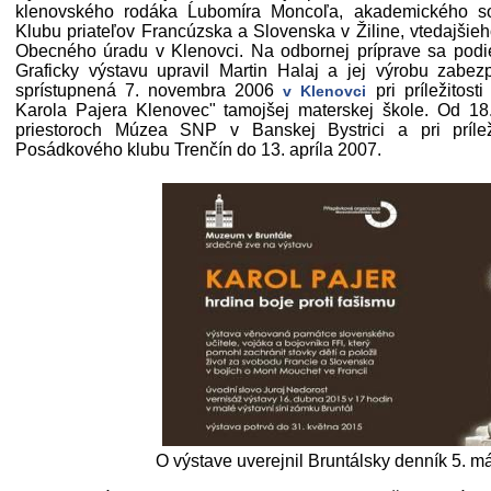
klenovského rodáka Ĺubomíra Moncoľa, akademického soc
Klubu priateľov Francúzska a Slovenska v Žiline, vtedajšie
Obecného úradu v Klenovci. Na odbornej príprave sa podi
Graficky výstavu upravil Martin Halaj a jej výrobu zabezp
sprístupnená 7. novembra 2006
pri príležitost
v Klenovci
Karola Pajera Klenovec" tamojšej materskej škole. Od 1
priestoroch Múzea SNP v Banskej Bystrici a pri príleži
Posádkového klubu Trenčín do 13. apríla 2007.
O výstave uverejnil Bruntálsky denník 5. m