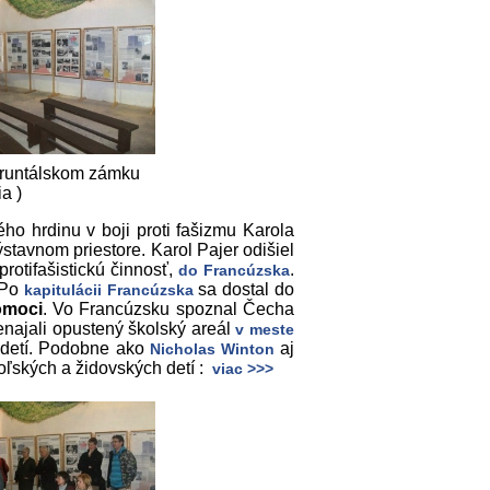
 bruntálskom zámku
ia )
 hrdinu v boji proti fašizmu Karola
stavnom priestore. Karol Pajer odišiel
protifašistickú činnosť,
.
do Francúzska
 Po
sa dostal do
kapitulácii Francúzska
omoci
. Vo Francúzsku spoznal Čecha
renajali opustený školský areál
v meste
 detí. Podobne ako
aj
Nicholas Winton
oľských a židovských detí :
viac >>>