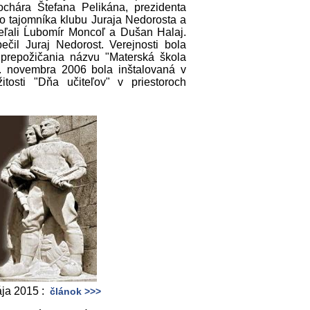
hára Štefana Pelikána, prezidenta
ho tajomníka klubu Juraja Nedorosta a
eľali Ĺubomír Moncoľ a Dušan Halaj.
ečil Juraj Nedorost. Verejnosti bola
i prepožičania názvu "Materská škola
8. novembra 2006 bola inštalovaná v
tosti "Dňa učiteľov" v priestoroch
ája 2015 :
článok >>>