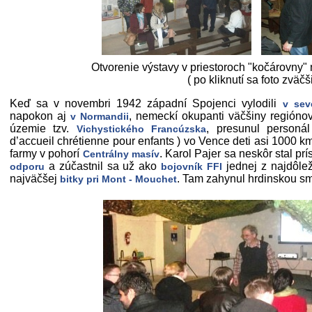
Otvorenie výstavy v priestoroch "kočárovny
( po kliknutí sa foto zväčš
Keď sa v novembri 1942 západní Spojenci vylodili
v sev
napokon aj
, nemeckí okupanti väčšiny regióno
v Normandii
územie tzv.
, presunul person
Vichystického Francúzska
d’accueil chrétienne pour enfants ) vo Vence deti asi 1000 k
farmy v pohorí
. Karol Pajer sa neskôr stal p
Centrálny masív
a zúčastnil sa už ako
jednej z najdôlež
odporu
bojovník FFI
najväčšej
. Tam zahynul hrdinskou sm
bitky pri Mont - Mouchet