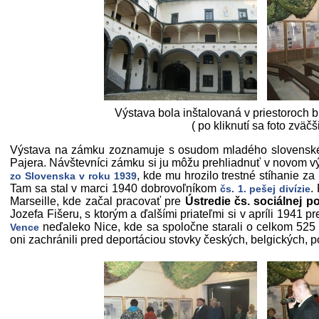
Výstava bola inštalovaná v priestoroch
( po kliknutí sa foto zväčš
Výstava na zámku zoznamuje s osudom mladého slovenského
Pajera. Návštevníci zámku si ju môžu prehliadnuť v novom vý
, kde mu hrozilo trestné stíhanie za 
zo Slovenska v roku 1939
Tam sa stal v marci 1940 dobrovoľníkom
.
čs. 1. pešej divízie
Marseille, kde začal pracovať pre
Ústredie čs. sociálnej p
Jozefa Fišeru, s ktorým a ďalšími priateľmi si v apríli 1941 p
neďaleko Nice, kde sa spoločne starali o celkom 525
Vence
oni zachránili pred deportáciou stovky českých, belgických, p