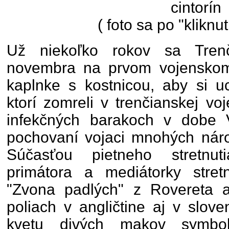
cintorín
( foto sa po "kliknut
Už niekoľko rokov sa Trenč
novembra na prvom vojenskom c
kaplnke s kostnicou, aby si uc
ktorí zomreli v trenčianskej vo
infekčných barakoch v dobe 
pochovaní vojaci mnohých náro
Súčasťou pietneho stretnut
primátora a mediátorky stret
"Zvona padlých" z Rovereta 
poliach v angličtine aj v slov
kvetu divých makov symbo