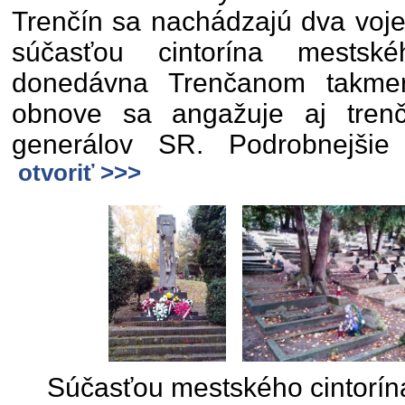
Trenčín sa nachádzajú dva vojen
súčasťou cintorína mests
donedávna Trenčanom takme
obnove sa angažuje aj trenč
generálov SR. Podrobnejšie
otvoriť >>>
Súčasťou mestského cintorína