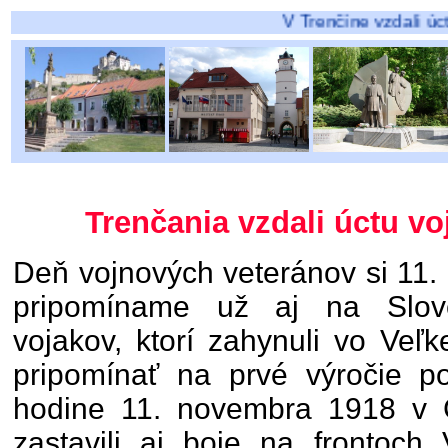
V Trenčíne vzdali úctu vojakom - 
Trenčania vzdali úctu v
Deň vojnových veteránov si 11
pripomíname už aj na Slov
vojakov, ktorí zahynuli vo Veľk
pripomínať na prvé výročie po
hodine 11. novembra 1918 v 
zastavili aj boje na frontoch 