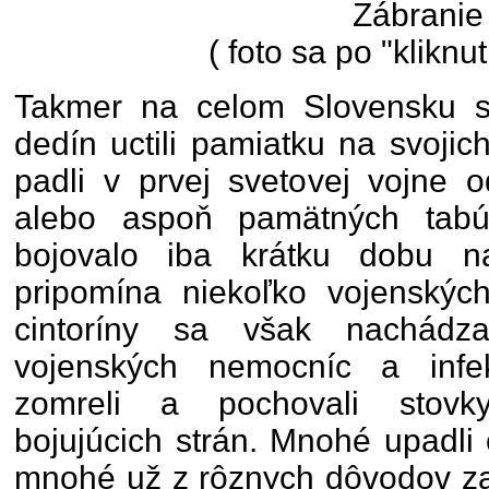
Zábranie
( foto sa po "kliknut
Takmer na celom Slovensku s
dedín uctili pamiatku na svojic
padli v prvej svetovej vojne 
alebo aspoň pamätných tabú
bojovalo iba krátku dobu n
pripomína niekoľko vojenských
cintoríny sa však nachádz
vojenských nemocníc a infe
zomreli a pochovali stovk
bojujúcich strán. Mnohé upadli
mnohé už z rôznych dôvodov za