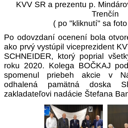
KVV SR a prezentu p. Mindár
Trenčín
( po "kliknutí" sa foto
Po odovzdaní ocenení bola otvore
ako prvý vystúpil viceprezident KV
SCHNEIDER, ktorý poprial všet
roku 2020. Kolega BOČKAJ poďa
spomenul priebeh akcie v Ná
odhalená pamätná doska Slav
zakladateľovi nadácie Štefana Ban