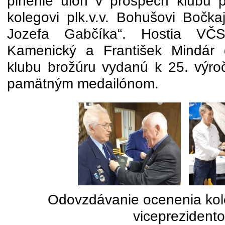
plnenie úloh v prospech klubu
kolegovi plk.v.v. Bohušovi Bočkaj
Jozefa Gabčíka“. Hostia VČS p
Kamenický a František Mindár 
klubu brožúru vydanú k 25. výr
pamätným medailónom.
Odovzdávanie ocenenia kol
viceprezident