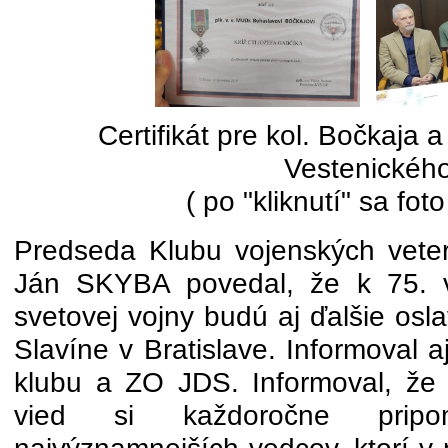
Certifikát pre kol. Bočkaja a
Vestenickéh
( po "kliknutí" sa foto
Predseda Klubu vojenských veterá
Ján SKYBA povedal, že k 75. v
svetovej vojny budú aj ďalšie osl
Slavíne v Bratislave. Informoval 
klubu a ZO JDS. Informoval, že
vied si každoročne prip