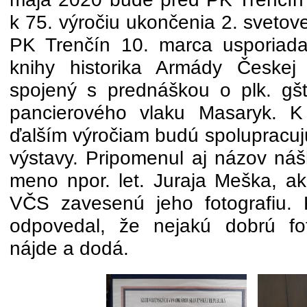
k 75. výročiu ukončenia 2. svetov
PK Trenčín 10. marca usporiad
knihy historika Armády Českej 
spojený s prednáškou o plk. gšt. 
pancierového vlaku Masaryk. 
ďalším výročiam budú spolupracuj
výstavy. Pripomenul aj názov náš
meno npor. let. Juraja Meška, 
VČS zavesenú jeho fotografiu.
odpovedal, že nejakú dobrú fot
nájde a dodá.