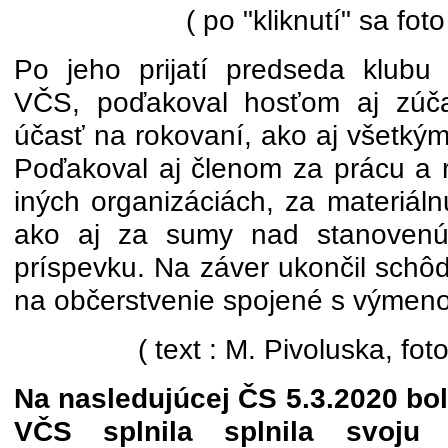
( po "kliknutí" sa foto
Po jeho prijatí predseda klubu
VČS, poďakoval hosťom aj zúč
účasť na rokovaní, ako aj všetkým
Poďakoval aj členom za prácu a r
iných organizáciách, za materiál
ako aj za sumy nad stanovenú
príspevku. Na záver ukončil schô
na občerstvenie spojené s výmeno
( text : M. Pivoluska, fot
Na nasledujúcej ČS 5.3.2020 bo
VČS splnila splnila svoju 