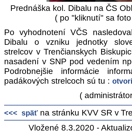
Prednáška kol. Dibalu na ČS Ob
( po "kliknutí" sa foto
Po vyhodnotení VČS nasledoval
Dibalu o vzniku jednotky slov
strelcov v Trenčianskych Biskupi
nasadení v SNP pod vedením npor
Podrobnejšie informácie infor
padákových strelcoch sú tu :
otvor
( administrátor
na stránku KVV SR v Tr
<<< späť
Vložené 8.3.2020 - Aktuali