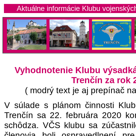
Aktuálne informácie Klubu vojenských
Vyhodnotenie Klubu výsadká
Trenčín za rok 
( modrý text je aj prepínač na
V súlade s plánom činnosti Klu
Trenčín sa 22. februára 2020 ko
schôdza. VČS klubu sa zúčastnil
členovia boli ospravedlnení p