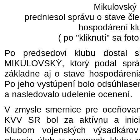
Mikulovský
predniesol správu o stave čl
hospodárení kl
( po "kliknutí" sa foto
Po predsedovi klubu dostal s
MIKULOVSKÝ, ktorý podal správ
základne aj o stave hospodáreni
Po jeho vystúpení bolo odsúhlase
a nasledovalo udelenie ocenení.
V zmysle smernice pre oceňovan
KVV SR bol za aktívnu a inici
Klubom vojenských výsadkáro