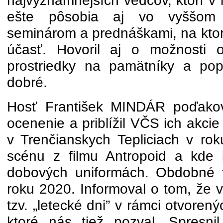
najvýznamnejších vedcov, ktorí v 
ešte pôsobia aj vo vyššom 
seminárom a prednáškami, na ktor
účasť. Hovoril aj o možnosti 
prostriedky na pamätníky a po
dobré.
Hosť František MINDÁR poďakov
ocenenie a priblížil VČS ich akcie
v Trenčianskych Tepliciach v rok
scénu z filmu Antropoid a kde 
dobových uniformách. Obdobné f
roku 2020. Informoval o tom, že 
tzv. „letecké dni” v rámci otvorený
ktoré nás tiež pozval. Spresni