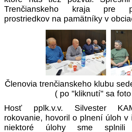
Trenčianskeho kraja pre po
prostriedkov na pamätníky v obcia
Členovia trenčianskeho klubu sede
( po "kliknutí" sa foto
Hosť pplk.v.v. Silvester KA
rokovanie, hovoril o plnení úloh v 
niektoré úlohy sme splnili 