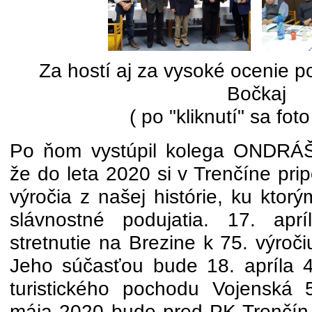
Za hostí aj za vysoké ocenie p
Bočkaj
( po "kliknutí" sa foto
Po ňom vystúpil kolega ONDRÁŠ,
že do leta 2020 si v Trenčíne p
výročia z našej histórie, ku kto
slávnostné podujatia. 17. apr
stretnutie na Brezine k 75. výroč
Jeho súčasťou bude 18. apríla 4
turistického pochodu Vojenská 
mája 2020 bude pred PK Trenčín s