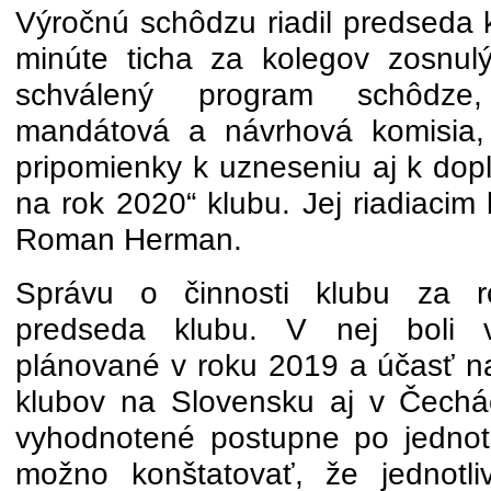
Výročnú schôdzu riadil predseda 
minúte ticha za kolegov zosnul
schválený program schôdze
mandátová a návrhová komisia, 
pripomienky k uzneseniu aj k dopl
na rok 2020“ klubu. Jej riadiacim
Roman Herman.
Správu o činnosti klubu za r
predseda klubu. V nej boli vy
plánované v roku 2019 a účasť na
klubov na Slovensku aj v Čechách
vyhodnotené postupne po jednot
možno konštatovať, že jednotliv