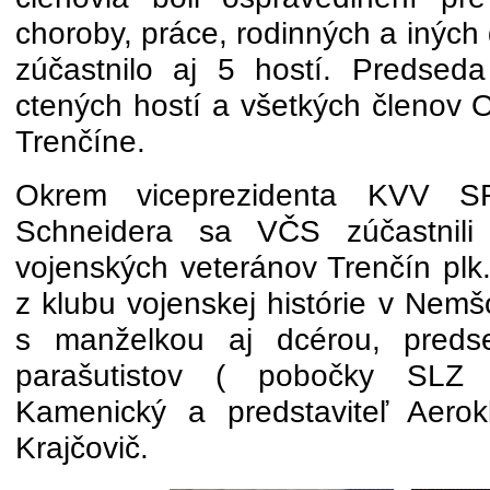
choroby, práce, rodinných a inýc
zúčastnilo aj 5 hostí. Predseda 
ctených hostí a všetkých členov
Trenčíne.
Okrem viceprezidenta KVV SR
Schneidera sa VČS zúčastnili
vojenských veteránov Trenčín plk
z klubu vojenskej histórie v Nemš
s manželkou aj dcérou, preds
parašutistov ( pobočky SLZ )
Kamenický a predstaviteľ Aerok
Krajčovič.