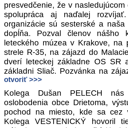
presvedčenie, že v nasledujúcom
spolupráca aj naďalej rozvíja
organizácie sú sesterské a naša
dopĺňa. Pozval členov nášho 
leteckého múzea v Krakove, na 
strele R-35, na zájazd do Malaci
dverí leteckej základne OS SR 
základni Sliač. Pozvánka na zája
otvoriť >>>
Kolega Dušan PELECH nás 
oslobodenia obce Drietoma, výstu
pochod na miesto, kde sa cez vo
Kolega VESTENICKÝ hovoril ti