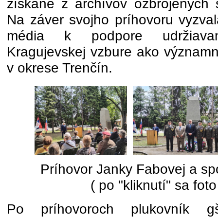
získané z archívov ozbrojených 
Na záver svojho príhovoru vyzval
média k podpore udržiava
Kragujevskej vzbure ako významne
v okrese Trenčín.
Príhovor Janky Fabovej a spo
( po "kliknutí" sa foto
Po príhovoroch plukovník gš