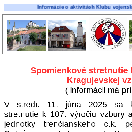
Informácie o aktivitách Klubu vojenskej histó
Spomienkové stretnutie k
Kragujevskej v
( informácii má prí
V stredu 11. júna 2025 sa k
stretnutie k 107. výročiu vzbury
jednotky trenčianskeho c.k. 