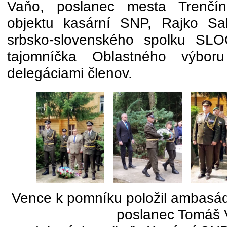
Vaňo, poslanec mesta Trenčín,
objektu kasární SNP, Rajko Sal
srbsko-slovenského spolku SL
tajomníčka Oblastného výbo
delegáciami členov.
Vence k pomníku položil ambasád
poslanec Tomáš