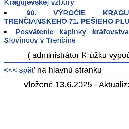
Kragujevskej vzbury
90. VÝROČIE KRAGU
TRENČIANSKEHO 71. PEŠIEHO PL
Posvätenie kaplnky kráľovstv
Slovincov v Trenčíne
( administrátor Krúžku výpoč
na hlavnú stránku
<<< späť
Vložené 13.6.2025 - Aktuali