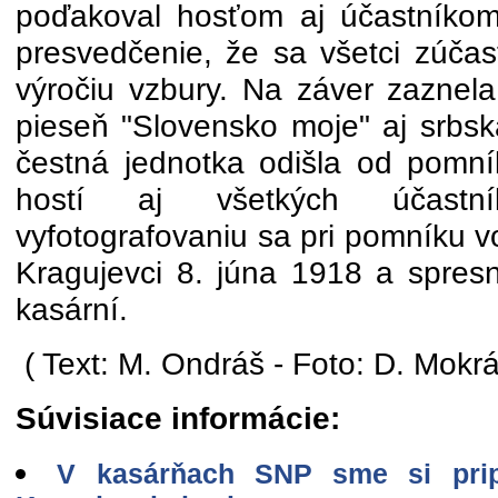
poďakoval hosťom aj účastníkom s
presvedčenie, že sa všetci zúčast
výročiu vzbury. Na záver zaznel
pieseň "Slovensko moje" aj srbsk
čestná jednotka odišla od pomní
hostí aj všetkých účastní
vyfotografovaniu sa pri pomníku 
Kragujevci 8. júna 1918 a spres
kasární.
( Text: M. Ondráš - Foto: D. Mokr
Súvisiace informácie:
V kasárňach SNP sme si prip