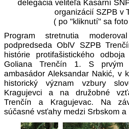
delegácia veliteľa Kasární S
organizácií SZPB v 
( po "kliknutí" sa foto
Program stretnutia moderova
podpredseda OblV SZPB Trenčín
histórie protifašistického odb
Goliana Trenčín 1. S prvým p
ambasádor Aleksandar Nakić, v 
historický význam vzbury slo
Kragujevci a na družobné vz
Trenčín a Kragujevac. Na záv
súčasné vsťahy medzi Srbskom a