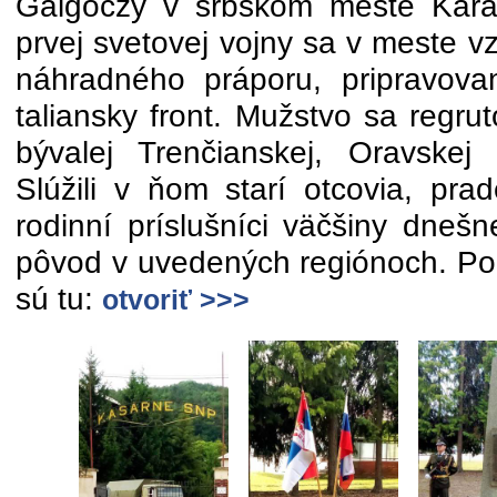
Galgóczy v srbskom meste Kara
prvej svetovej vojny sa v meste vzb
náhradného práporu, pripravova
taliansky front. Mužstvo sa regr
bývalej Trenčianskej, Oravskej
Slúžili v ňom starí otcovia, pra
rodinní príslušníci väčšiny dnešn
pôvod v uvedených regiónoch. Pod
sú tu:
otvoriť >>>