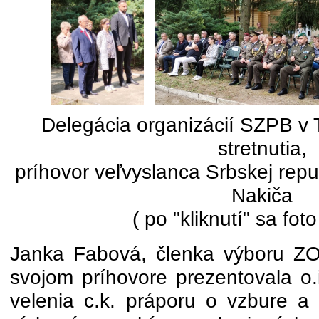
Delegácia organizácií SZPB v T
stretnutia,
príhovor veľvyslanca Srbskej repu
Nakiča
( po "kliknutí" sa foto
Janka Fabová, členka výboru Z
svojom príhovore prezentovala o.i
velenia c.k. práporu o vzbure a