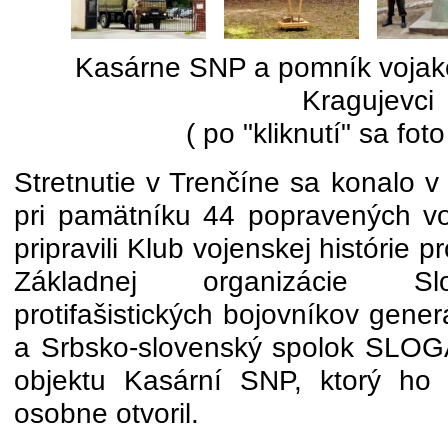
Kasárne SNP a pomník vojak
Kragujevci
( po "kliknutí" sa foto
Stretnutie v Trenčíne sa konalo 
pri pamätníku 44 popravených v
pripravili Klub vojenskej histórie p
Základnej organizácie Sl
protifašistických bojovníkov gene
a Srbsko-slovenský spolok SLOGA
objektu Kasární SNP, ktorý ho 
osobne otvoril.