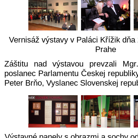
Vernisáž výstavy v Paláci Křížik dňa
Prahe
Záštitu nad výstavou prevzali Mgr
poslanec Parlamentu Českej republik
Peter Brňo, Vyslanec Slovenskej repu
Výstavné panely s obrazmi a sochy od