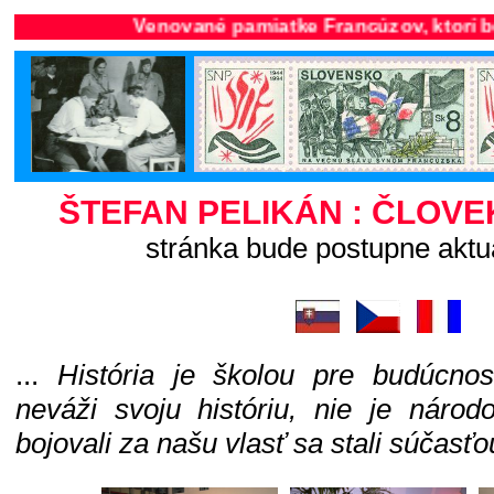
Venované pamiatke Francúzov, ktorí bojov
ŠTEFAN PELIKÁN : ČLOVE
stránka bude postupne aktu
...
História je školou pre budúcnosť
neváži svoju históriu, nie je národ
bojovali za našu vlasť sa stali súčasťo