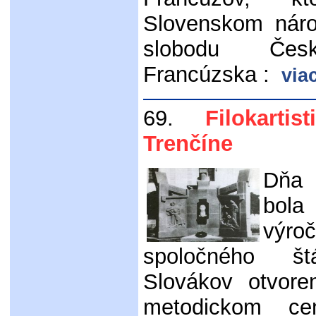
Slovenskom nár
slobodu Česk
Francúzska :
via
69.
Filokarti
Trenčíne
Dňa 
bola 
výr
spoločného š
Slovákov otvor
metodickom c