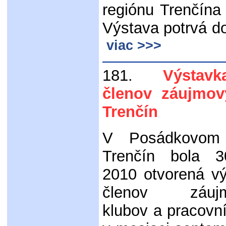
regiónu Trenčína
Výstava potrvá do
viac >>>
181.
Výstavka
členov záujmo
Trenčín
V Posádkovom 
Trenčín bola 3
2010 otvorená v
členov záujm
klubov a pracovní