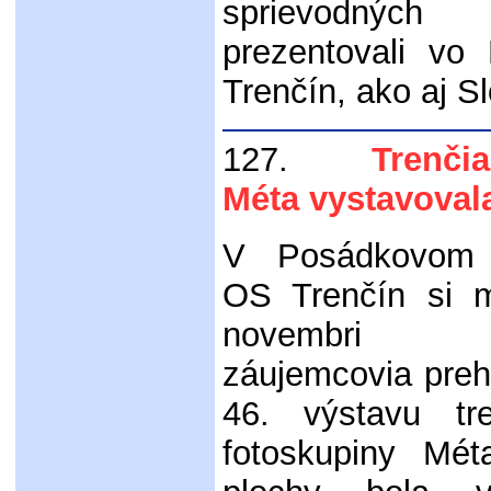
sprievodných 
prezentovali vo
Trenčín, ako aj S
127.
Trenčian
Méta vystavoval
V Posádkovom 
OS Trenčín si m
novembri 
záujemcovia preh
46. výstavu tre
fotoskupiny Mét