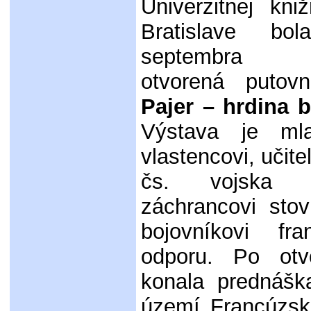
Univerzitnej kni
Bratislave bo
septembra 
otvorená puto
Pajer – hrdina b
Výstava je ml
vlastencovi, učite
čs. vojska v
záchrancovi sto
bojovníkovi fr
odporu. Po otv
konala prednášk
území Francúzsk