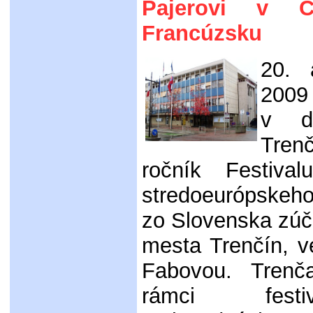
Pajerovi v 
Francúzsku
20. 
2009 
v d
Tren
ročník Festiva
stredoeurópskeho 
zo Slovenska zúča
mesta Trenčín, 
Fabovou. Trenča
rámci festi