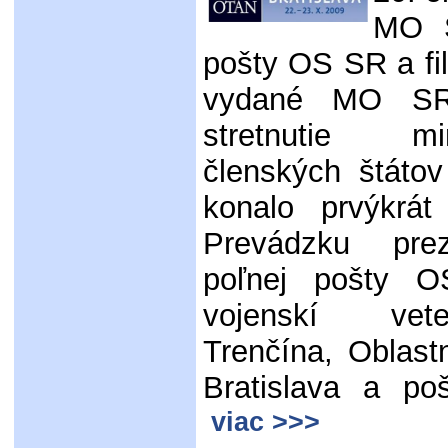
MO S
pošty OS SR a fila
vydané MO SR
stretnutie m
členských štáto
konalo prvýkrá
Prevádzku prez
poľnej pošty O
vojenskí veter
Trenčína, Oblastn
Bratislava a po
viac >>>