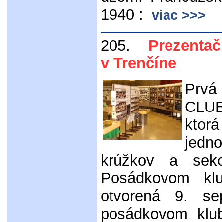
1940 :
viac >>>
205.
Prezentačn
v Trenčíne
Prvá
CLUB
ktorá
jedn
krúžkov a sekc
Posádkovom klu
otvorená 9. s
posádkovom klub