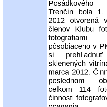
Posádkového 
Trenčín bola 1.
2012 otvorená v
členov Klubu fo
fotografiami
pôsobiaceho v P
si prehliadnu
sklenených vitrí
marca 2012. Činn
poslednom ob
celkom 114 foto
činnosti fotograf
ocenenia,