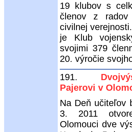
19 klubov s ce
členov z radov
civilnej verejnos
je Klub vojens
svojimi 379 členm
20. výročie svojh
191.
Dvojvýst
Pajerovi v Olom
Na Deň učiteľov b
3. 2011 otvor
Olomouci dve vý