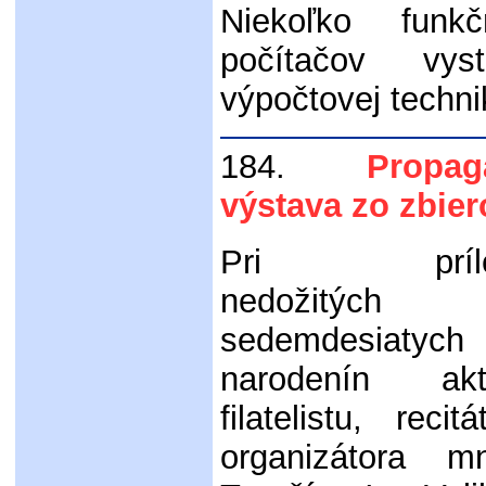
Niekoľko funk
počítačov vy
výpočtovej techni
184.
Propagačn
výstava zo zbier
Pri príleži
nedožitých
sedemdesiatych
narodenín akt
filatelistu, reci
organizátora m