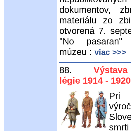
dokumentov, zb
materiálu zo zb
otvorená 7. sep
"No pasaran"
múzeu :
viac >>>
88.
Výstava "
légie 1914 - 192
Pri 
výr
Slov
smr