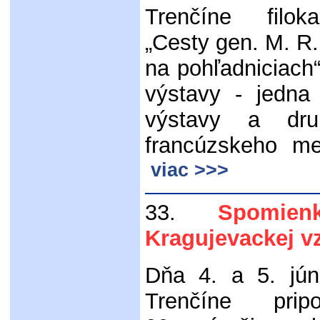
Trenčíne filoka
„Cesty gen. M. R.
na pohľadniciach“ 
výstavy - jedna 
výstavy a dr
francúzskeho me
viac >>>
33.
Spomienka
Kragujevackej v
Dňa 4. a 5. jún
Trenčíne pripo