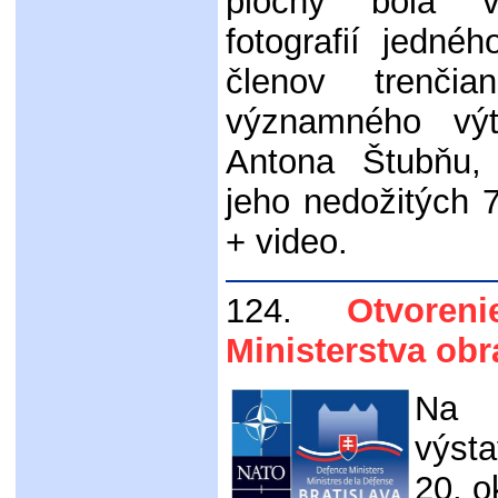
plochy bola v
fotografií jedné
členov trenčian
významného výt
Antona Štubňu,
jeho nedožitých 
+ video.
124.
Otvorenie
Ministerstva ob
Na 
výsta
20. o