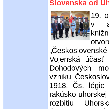
Slovenska od U
19. o
v át
kniž
otv
„Československé
Vojenská účasť 
Dohodových moc
vzniku Českoslo
1918. Čs. légie 
rakúsko-uhors
rozbitiu Uhor