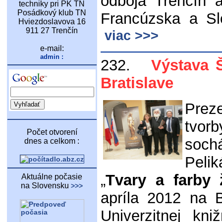
odboja Trenčín 
techniky pri PK TN
Posádkový klub TN
Francúzska a Sl
Hviezdoslavova 16
911 27 Trenčín
viac >>>
e-mail:
admin :
232.
Výstava Št
Bratislave
Prez
tvor
Počet otvorení
soc
dnes a celkom :
Peli
„
Tvary a farby 
Aktuálne počasie
na Slovensku
>>>
apríla 2012 na 
Univerzitnej kni