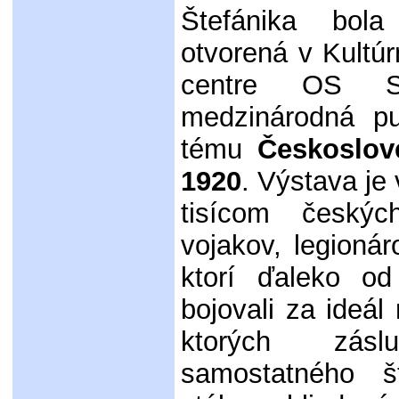
Štefánika bo
otvorená v Kult
centre OS S
medzinárodná p
tému
Českoslov
1920
. Výstava je
tisícom český
vojakov, legionár
ktorí ďaleko o
bojovali za ideál
ktorých zás
samostatného š