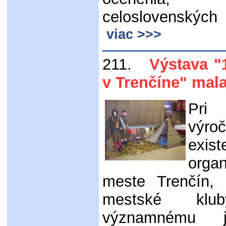
celoslovensk
viac >>>
211.
Výstava "12
v Trenčíne" mal
Pri 
výr
exist
organ
meste Trenčín, pr
mestské kl
významnému j