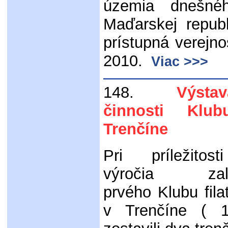
územia dnešné
Maďarskej repub
prístupná verejn
2010.
Viac >>>
148.
Výstava
činnosti Klub
Trenčíne
Pri príležitos
výročia zalo
prvého Klubu filat
v Trenčíne ( 