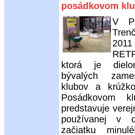
posádkovom klu
V P
Trenč
2011
RETR
ktorá je die
bývalých zame
klubov a krúžko
Posádkovom kl
predstavuje verej
používanej v 
začiatku minul