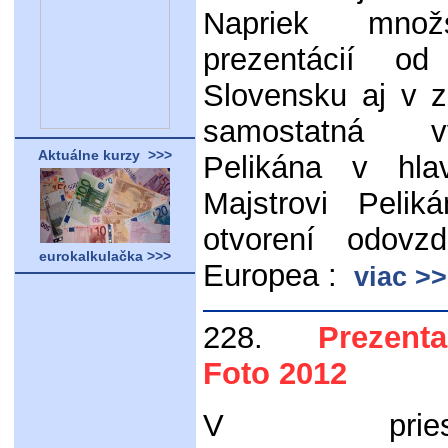
Napriek množ
prezentácií 
Slovensku aj v z
samostatná v
Aktuálne kurzy >>>
Pelikána v hl
Majstrovi Pelik
otvorení odovz
eurokalkulačka >>>
Europea :
viac >
228.
Prezentač
Foto 2012
V priesto