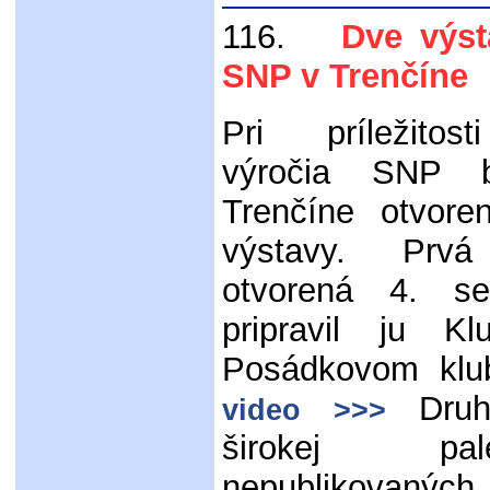
116.
Dve výsta
SNP v Trenčíne
Pri príležitos
výročia SNP b
Trenčíne otvore
výstavy. Prvá
otvorená 4. s
pripravil ju Klu
Posádkovom klu
Druhá
video >>>
širokej pal
nepublikova