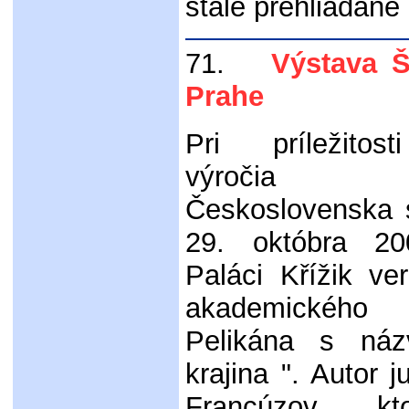
stále prehliadané
71.
Výstava Št
Prahe
Pri príležitos
výročia vz
Československa 
29. októbra 20
Paláci Křížik ve
akademického 
Pelikána s ná
krajina ". Autor 
Francúzov, k