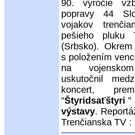
90. výročie vz
popravy 44 Slo
vojakov trenč
pešieho pluku 
(Srbsko). Okrem
s položením venc
na vojenskom
uskutočnil medz
koncert, pre
"
Štyridsaťštyri
"
výstavy
. Reportá
Trenčianska TV :