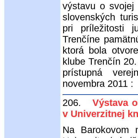
výstavu o svojej
slovenských turi
pri príležitost
Trenčíne pamätnú
ktorá bola otvo
klube Trenčín 20.
prístupná vere
novembra 2011 :
206.
Výstava o 
v Univerzitnej kn
Na Barokovom n