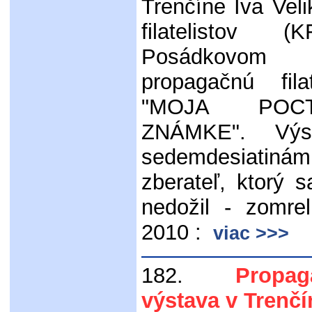
Trenčíne Iva Veli
filatelistov
Posádkovom 
propagačnú fila
"MOJA POC
ZNÁMKE". Výs
sedemdesiatiná
zberateľ, ktorý s
nedožil - zomre
2010 :
viac >>>
182.
Propagačn
výstava v Trenčí