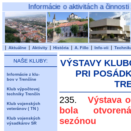
Informácie o aktivitách a činnosti záuj
|
|
|
|
|
|
Aktuálne
Aktivity
História
A. Fillo
Info-vii
Technik
NAŠE KLUBY:
VÝSTAVY KLUB
PRI POSÁD
Informácie z klu-
bov v Trenčíne
TR
Klub výpočtovej
techniky Trenčín
235.
Výstava o 
Klub vojenských
bola otvore
veteránov ( TN )
Klub vojenských
sezónou
výsadkárov SR