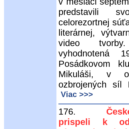
v mesiaci septem
predstavili 
celorezortnej súť
literárnej, výtvar
video tvorb
vyhodnotená 
Posádkovom kl
Mikuláši, v o
ozbrojených síl
Viac >>>
176.
Českosl
prispeli k od