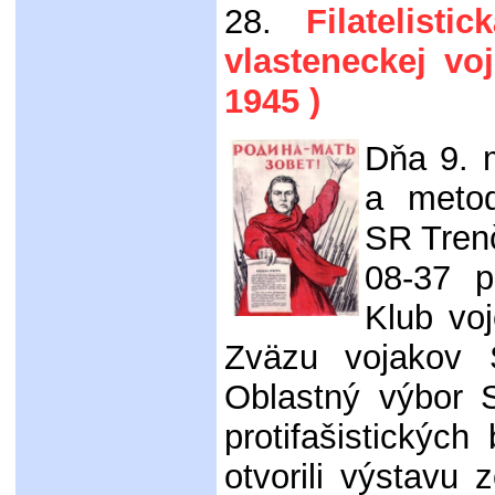
28.
Filatelistic
vlasteneckej vo
1945 )
Dňa 9. 
a meto
SR Trenč
08-37 
Klub vo
Zväzu vojakov
Oblastný výbor 
protifašistických
otvorili výstavu