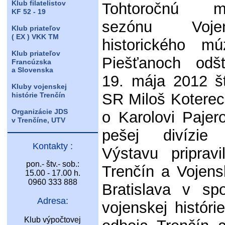
Klub filatelistov
Tohtoročnú mú
KF 52 - 19
sezónu Vojen
Klub priateľov
( EX ) VKK TM
historického m
Klub priateľov
Piešťanoch odšt
Francúzska
a Slovenska
19. mája 2012 š
Kluby vojenskej
SR Miloš Koterec
histórie Trenčín
Organizácie JDS
o Karolovi Pajero
v Trenčíne, UTV
pešej divízie
Kontakty :
Výstavu priprav
pon.- štv.- sob.:
Trenčín a Vojens
15.00 - 17.00 h.
0960 333 888
Bratislava v sp
Adresa:
vojenskej histórie
Klub výpočtovej