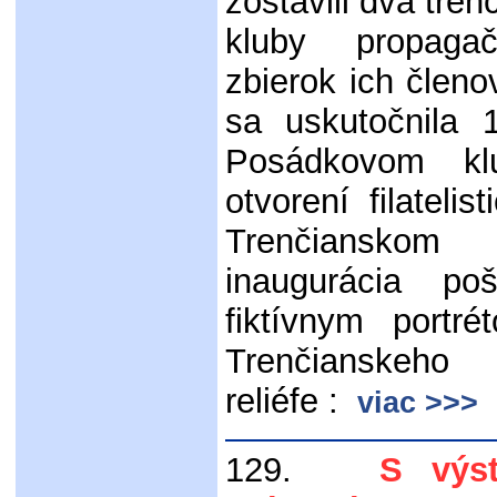
zostavili dva trenč
kluby propag
zbierok ich členo
sa uskutočnila
Posádkovom kl
otvorení filateli
Trenčianskom
inaugurácia p
fiktívnym port
Trenčianskeh
reliéfe :
viac >>>
129.
S výsta