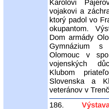
Karolovi Pajero
vojakovi a záchra
ktorý padol vo Fr
okupantom. Výst
Dom armády Olo
Gymnázium s 
Olomouc v spo
vojenských dů
Klubom priate
Slovenska a K
veteránov v Trenč
186.
Výstava