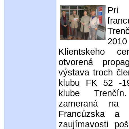
Pri 
fran
Tren
201
Klientskeho c
otvorená propaga
výstava troch čle
klubu FK 52 -1
klube Trenčí
zameraná na s
Francúzska a
zaujímavosti po