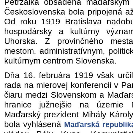
Petržalka obsadená maďarským 
Československa bola pripojená až
Od roku 1919 Bratislava nadobu
hospodársky a kultúrny význ
Uhorska. Z provinčného mest
mestom, administratívnym, politi
kultúrnym centrom Slovenska.
Dňa 16. februára 1919 však určil
rada na mierovej konferencii v P
čiaru medzi Slovenskom a Maďar
hranice južnejšie na územie M
Maďarský prezident Mihály Károly
bola vyhlásená
Maďarská republik