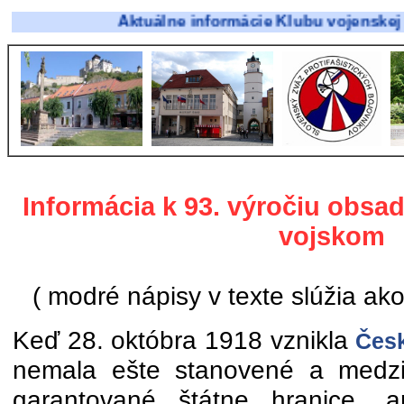
Aktuálne informácie Klubu vojenskej histórie 
Informácia k 93. výročiu obsad
vojskom
( modré nápisy v texte slúžia ak
Keď 28. októbra 1918 vznikla
Česk
nemala ešte stanovené a medzi
garantované štátne hranice, a