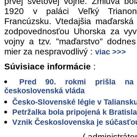
prvej svetovej vojne. Zmluva bo
1920 v paláci Veľký Trianon
Francúzsku. Vtedajšia maďarská 
zodpovednosťou Uhorska za vyvo
vojny a tzv. "maďarstvo" dodnes
mier za nespravodlivý :
viac >>>
Súvisiace informácie
:
Pred 90. rokmi prišla na
československá vláda
Česko-Slovenské légie v Taliansk
Petržalka bola pripojená k Bratisl
Vznik Československa je súčasťo
( administrátor