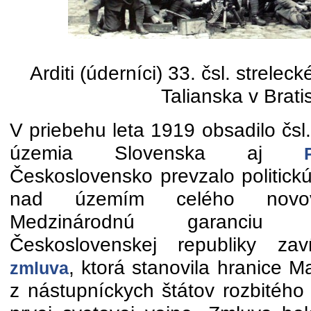
Arditi (úderníci) 33. čsl. streleck
Talianska v Brati
V priebehu leta 1919 obsadilo čsl
územia Slovenska aj
Československo prevzalo politickú
nad územím celého novovy
Medzinárodnú garanciu 
Československej republiky za
, ktorá stanovila hranice 
zmluva
z nástupníckych štátov rozbitéh