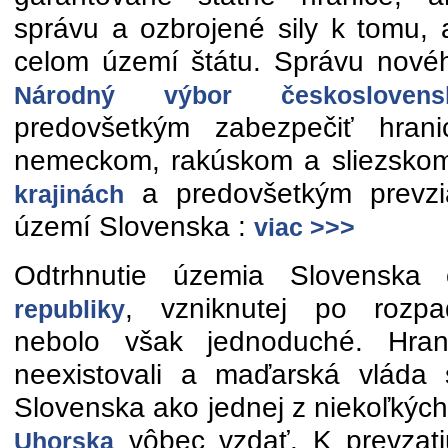
správu a ozbrojené sily k tomu,
celom území štátu. Správu nového
Národný výbor českoslovens
predovšetkým zabezpečiť hran
nemeckom, rakúskom a sliezsko
a predovšetkým prevz
krajinách
území Slovenska :
viac >>>
Odtrhnutie územia Slovenska
, vzniknutej po roz
republiky
nebolo však jednoduché. Hrani
neexistovali a maďarská vláda
Slovenska ako jednej z niekoľkých
vôbec vzdať. K prevzat
Uhorska