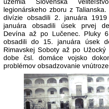
územia Slovenska veliteľst
legionárskeho zboru z Talianska. 
divízie obsadili 2. januára 1919
januára obsadili úsek prvej d
Devína až po Lučenec. Pluky 6. 
obsadili do 15. januára úsek d
Rimavskej Soboty až po Užocký 
dobe čsl. domáce vojsko dokon
problémov obsadzovanie vnútroze