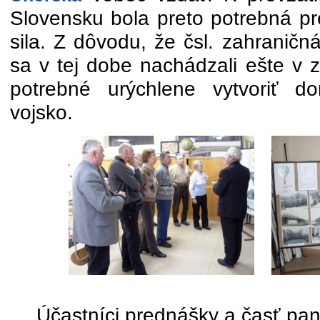
Slovensku bola preto potrebná p
sila. Z dôvodu, že čsl. zahranič
sa v tej dobe nachádzali ešte v z
potrebné urýchlene vytvoriť d
vojsko.
Účastníci prednášky a časť pa