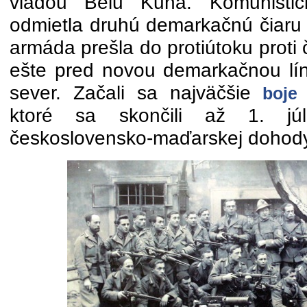
vládou Bélu Kuna. Komunisti
odmietla druhú demarkačnú čiar
armáda prešla do protiútoku proti 
ešte pred novou demarkačnou líni
sever. Začali sa najväčšie
boje
ktoré sa skončili až 1. j
československo-maďarskej dohody