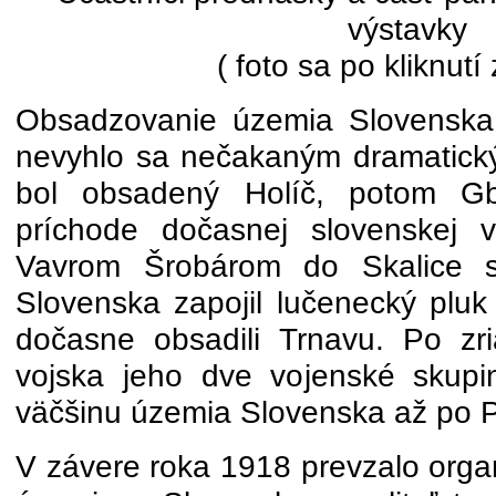
výstavky
( foto sa po kliknutí
Obsadzovanie územia Slovenska 
nevyhlo sa nečakaným dramatick
bol obsadený Holíč, potom G
príchode dočasnej slovenskej 
Vavrom Šrobárom do Skalice 
Slovenska zapojil lučenecký pluk 
dočasne obsadili Trnavu. Po zria
vojska jeho dve vojenské skupi
väčšinu územia Slovenska až po P
V závere roka 1918 prevzalo orga