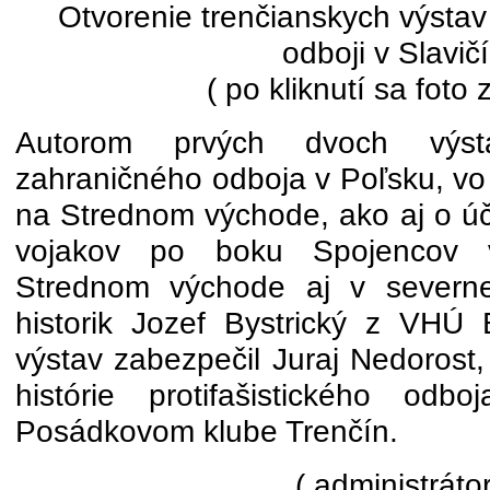
Otvorenie trenčianskych výstav
odboji v Slavič
( po kliknutí sa foto 
Autorom prvých dvoch výs
zahraničného odboja v Poľsku, vo
na Strednom východe, ako aj o úč
vojakov po boku Spojencov 
Strednom východe aj v severnej
historik Jozef Bystrický z VHÚ B
výstav zabezpečil Juraj Nedorost,
histórie protifašistického odb
Posádkovom klube Trenčín.
( administrátor