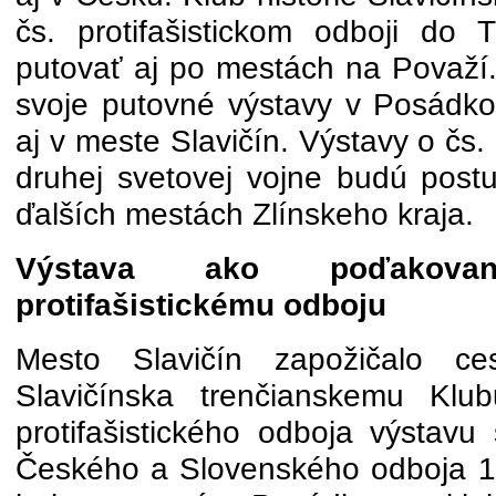
čs. protifašistickom odboji do 
putovať aj po mestách na Považí. 
svoje putovné výstavy v Posádko
aj v meste Slavičín. Výstavy o čs
druhej svetovej vojne budú postu
ďalších mestách Zlínskeho kraja.
Výstava ako poďakovan
protifašistickému odboju
Mesto Slavičín zapožičalo ces
Slavičínska trenčianskemu Klub
protifašistického odboja výstav
Českého a Slovenského odboja 1