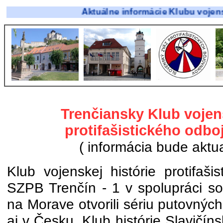
Aktuálne informácie Klubu vojenskej históri
Trenčiansky Klub vojens
protifašistického odbo
( informácia bude aktu
Klub vojenskej histórie protifaš
SZPB Trenčín - 1 v spolupráci so
na Morave otvorili sériu putovnýc
aj v Česku. Klub histórie Slavičíns