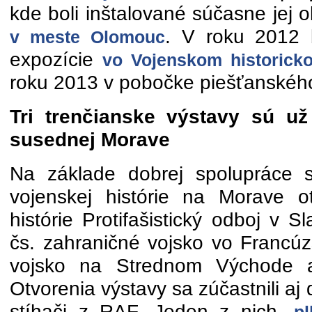
kde boli inštalované súčasne jej 
. V roku 2012 
v meste Olomouc
expozície
vo Vojenskom historic
roku 2013 v pobočke piešťanskéh
Tri trenčianske výstavy sú už
susednej Morave
Na základe dobrej spolupráce 
vojenskej histórie na Morave ot
histórie Protifašistický odboj v S
čs. zahraničné vojsko vo Francúz
vojsko na Strednom Východe a 
Otvorenia výstavy sa zúčastnili aj dv
stíhači z RAF. Jeden z nich,