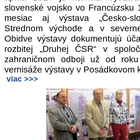
slovenské vojsko vo Francúzsku 
mesiac aj výstava „Česko-sl
Strednom východe a v severnej
Obidve výstavy dokumentujú úča
rozbitej „Druhej ČSR“ v spolo
zahraničnom odboji už od roku
vernisáže výstavy v Posádkovom kl
viac >>>