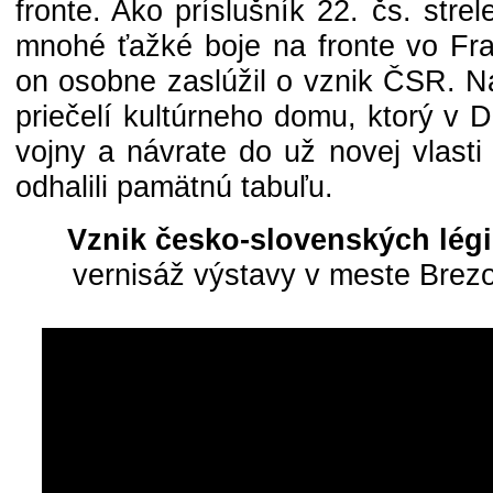
fronte. Ako príslušník 22. čs. stre
mnohé ťažké boje na fronte vo Fra
on osobne zaslúžil o vznik ČSR. N
priečelí kultúrneho domu, ktorý v 
vojny a návrate do už novej vlasti 
odhalili pamätnú tabuľu.
Vznik česko-slovenských légi
vernisáž výstavy v meste Brez