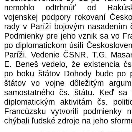
nemohlo odtrhnúť od Rakúsk
vojenskej podpory rokovaní Česko
rady v Paríži bojovým nasadením č
Podmienky pre jeho vznik sa vo Fra
po diplomatickom úsilí Českosloven
Paríži. Vedenie ČSNR, T.G. Masar
E. Beneš vedelo, že existencia čs
po boku štátov Dohody bude po p
štátov vo vojne dôležitým argum
samostatného čs. štátu. Keď sa
diplomatickým aktivitám čs. polit
Francúzsku vytvorili podmienky n
chýbali ľudské zdroje na jeho sfor