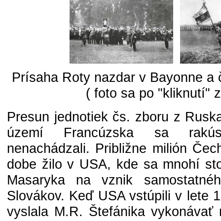
Prísaha Roty nazdar v Bayonne a 
( foto sa po "kliknutí" 
Presun jednotiek čs. zboru z Rusk
území Francúzska sa rakúsko
nenachádzali. Približne milión Čec
dobe žilo v USA, kde sa mnohí stot
Masaryka na vznik samostatné
Slovákov. Keď USA vstúpili v lete
vyslala M.R. Štefánika vykonávať 