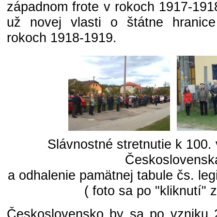
západnom frote v rokoch 1917-1918
už novej vlasti o štátne hranic
rokoch 1918-1919.
Slávnostné stretnutie k 100.
Československ
a odhalenie pamätnej tabule čs. legi
( foto sa po "kliknutí" 
Československo by sa po vzniku 