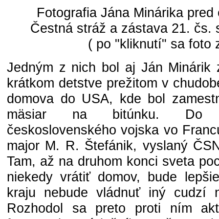
Fotografia Jána Minárika pre
Čestná stráž a zástava 21. čs. 
( po "kliknutí" sa foto 
Jedným z nich bol aj Ján Minárik 
krátkom detstve prežitom v chudobe
domova do USA, kde bol zamest
mäsiar na bitúnku. Do 
československého vojska vo Franc
major M. R. Štefánik, vyslaný ČS
Tam, až na druhom konci sveta poc
niekedy vrátiť domov, bude lepš
kraju nebude vládnuť iný cudzí 
Rozhodol sa preto proti ním akt