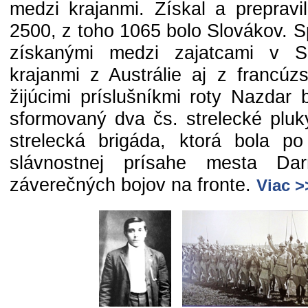
medzi krajanmi. Získal a prepravi
2500, z toho 1065 bolo Slovákov. S
získanými medzi zajatcami v S
krajanmi z Austrálie aj z francúz
žijúcimi príslušníkmi roty Nazdar
sformovaný dva čs. strelecké pluky
strelecká brigáda, ktorá bola p
slávnostnej prísahe mesta D
záverečných bojov na fronte.
Viac >