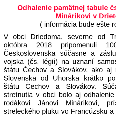
Odhalenie pamätnej tabule čs
Minárikovi v Drie
( informácia bude ešte r
V obci Driedoma, severne od Tr
októbra 2018 pripomenuli 10
Československa súčasne a záslu
vojska (čs. légií) na uznaní samo
štátu Čechov a Slovákov, ako aj 
Slovenska od Uhorska krátko po
štátu Čechov a Slovákov. Súča
stretnutia v obci bolo aj odhaleni
rodákovi Jánovi Minárikovi, prí
streleckého pluku vo Francúzsku a 