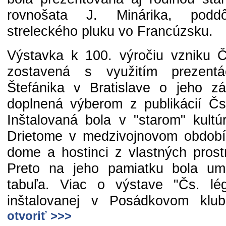
rovnošata J. Minárika, podd
streleckého pluku vo Francúzsku.
Výstavka k 100. výročiu vzniku 
zostavená s využitím prezent
Štefánika v Bratislave o jeho z
doplnená výberom z publikácií Čs.
Inštalovaná bola v "starom" kult
Drietome v medzivojnovom období 
dome a hostinci z vlastných prost
Preto na jeho pamiatku bola um
tabuľa. Viac o výstave "Čs. lé
inštalovanej v Posádkovom klu
otvoriť >>>