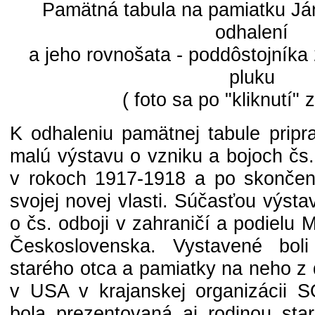
Pamätná tabula na pamiatku Ján
odhalení
a jeho rovnošata - poddôstojníka 
pluku
( foto sa po "kliknutí" 
K odhaleniu pamätnej tabule pripr
malú výstavu o vzniku a bojoch čs.
v rokoch 1917-1918 a po skončen
svojej novej vlasti. Súčasťou výstav
o čs. odboji v zahraničí a podielu 
Československa. Vystavené boli 
starého otca a pamiatky na neho z
v USA v krajanskej organizácii 
bola prezentovaná aj rodinou star