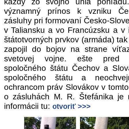
každý zo svojho uhla pohľadu
významný prínos k vzniku Čes
zásluhy pri formovaní Česko-Slove
v Taliansku a vo Francúzsku a v 
štátotvorných prvkov (armáda) tak
zapojil do bojov na strane víť
svetovej vojne. ešte pred o
spoločného štátu Čechov a Slov
spoločného štátu a neochve
ochrancom práv Slovákov v tomto 
o zásluhách M. R. Štefánika je 
informácii tu:
otvoriť >>>