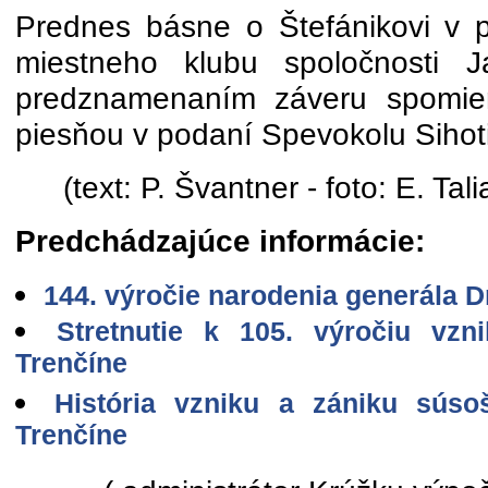
Prednes básne o Štefánikovi v 
miestneho klubu spoločnosti J
predznamenaním záveru spomien
piesňou v podaní Spevokolu Sihoti
(text: P. Švantner - foto: E. Ta
Predchádzajúce informácie:
144. výročie narodenia generála Dr
Stretnutie k 105. výročiu vz
Trenčíne
História vzniku a zániku súso
Trenčíne