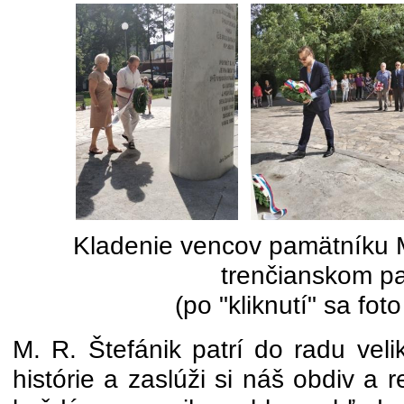
Kladenie vencov pamätníku M
trenčianskom p
(po "kliknutí" sa fot
M. R. Štefánik patrí do radu vel
histórie a zaslúži si náš obdiv a r