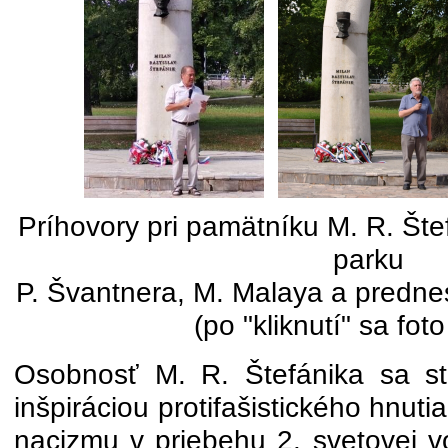
Príhovory pri pamätníku M. R. Šte
parku
P. Švantnera, M. Malaya a predne
(po "kliknutí" sa fot
Osobnosť M. R. Štefánika sa st
inšpiráciou protifašistického hnutia
nacizmu v priebehu 2. svetovej v