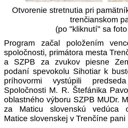
Otvorenie stretnutia pri pamätní
trenčianskom p
(po "kliknutí" sa fot
Program začal položením venc
spoločnosti, primátora mesta Tren
a SZPB za zvukov piesne Zem
podaní spevokolu Sihotiar k bust
príhovormi vystúpili predse
Spoločnosti M. R. Štefánika Pavo
oblastného výboru SZPB MUDr. Mi
za Maticu slovenskú vedúca ob
Matice slovenskej v Trenčíne pani