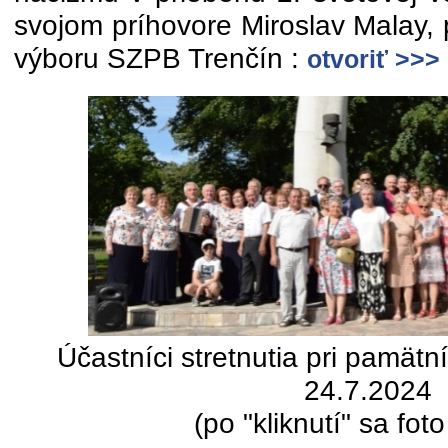
svojom príhovore Miroslav Malay,
výboru SZPB Trenčín :
otvoriť >>>
Účastníci stretnutia pri pamätn
24.7.2024
(po "kliknutí" sa fot