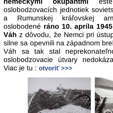
nemeckými okupantmi
ešte 
oslobodzovacích jednotiek soviet
a Rumunskej kráľovskej ar
oslobodené
ráno 10. apríla 1945
Váh
z dôvodu, že Nemci pri ústup
silne sa opevnili na západnom br
Váh sa tak stal neprekonateľn
oslobodzovacie útvary nedokáza
Viac je tu :
otvoriť >>>