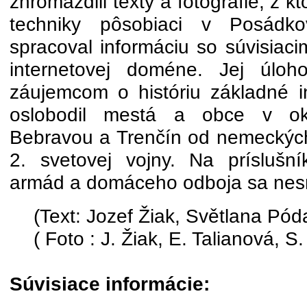
zhromaždili texty a fotografie, z k
techniky pôsobiaci v Posádk
spracoval informáciu so súvisiaci
internetovej doméne. Jej úloh
záujemcom o históriu základné i
oslobodil mestá a obce v o
Bebravou a Trenčín od nemeckýc
2. svetovej vojny. Na príslušn
armád a domáceho odboja sa nes
(Text: Jozef Žiak, Světlana Pód
( Foto : J. Žiak, E. Talianová, S
Súvisiace informácie: