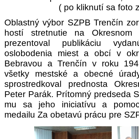
( po kliknutí sa foto 
Oblastný výbor SZPB Trenčín zorg
hostí stretnutie na Okresnom 
prezentoval publikáciu vyd
oslobodenia miest a obcí v ok
Bebravou a Trenčín v roku 1945
všetky mestské a obecné úrad
sprostredkoval prednosta Okre
Peter Parák. Prítomný predseda 
mu sa jeho iniciatívu a pomo
medailu Za obetavú prácu pre SZP