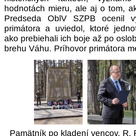
hodnotách mieru, ale aj o tom, ak
Predseda OblV SZPB ocenil vy
primátora a uviedol, ktoré jedno
ako prebiehali ich boje až po osl
brehu Váhu. Príhovor primátora me
Pamätník po kladení vencov, R.