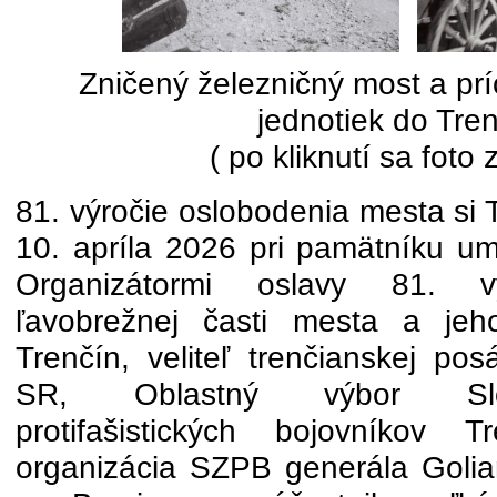
Zničený železničný most a p
jednotiek do Tre
( po kliknutí sa foto 
81. výročie oslobodenia mesta si 
10. apríla 2026 pri pamätníku u
Organizátormi oslavy 81. vý
ľavobrežnej časti mesta a jeh
Trenčín, veliteľ trenčianskej po
SR, Oblastný výbor Slo
protifašistických bojovníkov 
organizácia SZPB generála Golia