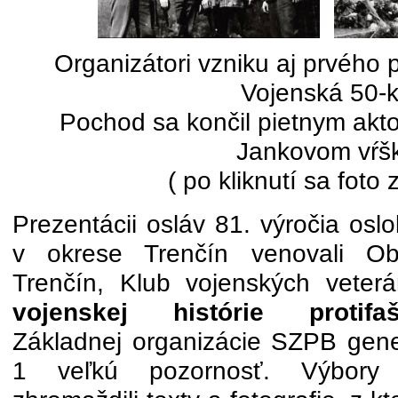
Organizátori vzniku aj prvéh
Vojenská 50-
Pochod sa končil pietnym akt
Jankovom vŕš
( po kliknutí sa foto 
Prezentácii osláv 81. výročia osl
v okrese Trenčín venovali O
Trenčín, Klub vojenských vete
vojenskej histórie protifa
Základnej organizácie SZPB gene
1 veľkú pozornosť. Výbory