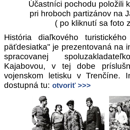
Účastníci pochodu položili 
pri hroboch partizánov na 
( po kliknutí sa foto 
História diaľkového turistické
päťdesiatka" je prezentovaná na in
spracovanej spoluzakladat
Kajabovou, v tej dobe príslu
vojenskom letisku v Trenčíne. 
dostupná tu:
otvoriť >>>