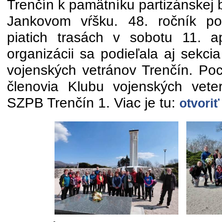
Trenčín k pamätníku partizánskej 
Jankovom vŕšku. 48. ročník p
piatich trasách v sobotu 11. a
organizácii sa podieľala aj sekcia
vojenských vetránov Trenčín. Poc
členovia Klubu vojenských vet
SZPB Trenčín 1. Viac je tu:
otvoriť