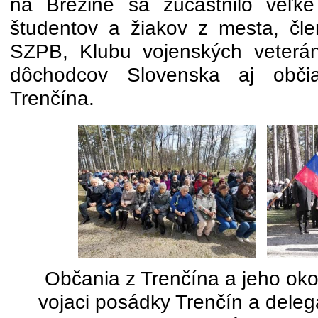
na Brezine sa zúčastnilo veľk
študentov a žiakov z mesta, čl
SZPB, Klubu vojenských veterán
dôchodcov Slovenska aj obči
Trenčína.
Občania z Trenčína a jeho okoli
vojaci posádky Trenčín a deleg