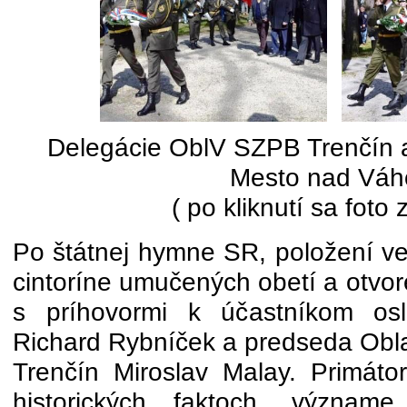
Delegácie OblV SZPB Trenčín
Mesto nad Vá
( po kliknutí sa foto 
Po štátnej hymne SR, položení v
cintoríne umučených obetí a otvoren
s príhovormi k účastníkom osl
Richard Rybníček a predseda Ob
Trenčín Miroslav Malay. Primáto
historických faktoch, význame