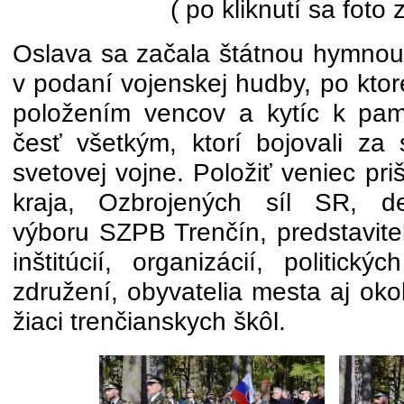
( po kliknutí sa foto 
Oslava sa začala štátnou hymnou 
v podaní vojenskej hudby, po ktor
položením vencov a kytíc k pam
česť všetkým, ktorí bojovali za
svetovej vojne. Položiť veniec pri
kraja, Ozbrojených síl SR, de
výboru SZPB Trenčín, predstavite
inštitúcií, organizácií, politick
združení, obyvatelia mesta aj okol
žiaci trenčianskych škôl.