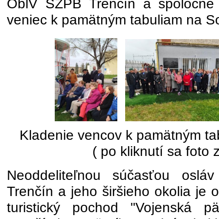
OblV SZPB Trenčín a spoločne s
veniec k pamätným tabuliam na So
Kladenie vencov k pamätným ta
( po kliknutí sa foto 
Neoddeliteľnou súčasťou osláv
Trenčín a jeho širšieho okolia je
turistický pochod "Vojenská p